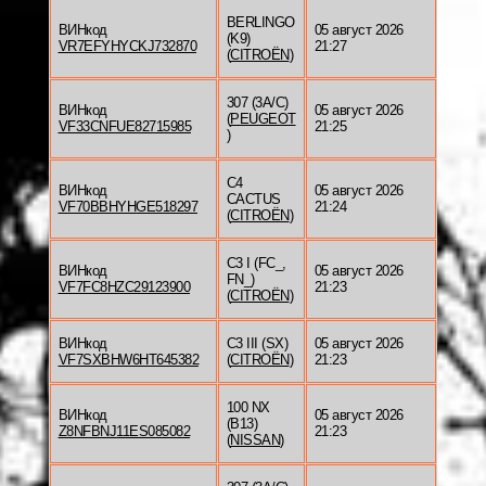
BERLINGO
ВИНкод
05 август 2026
(K9)
VR7EFYHYCKJ732870
21:27
(
CITROËN
)
307 (3A/C)
ВИНкод
05 август 2026
(
PEUGEOT
VF33CNFUE82715985
21:25
)
C4
ВИНкод
05 август 2026
CACTUS
VF70BBHYHGE518297
21:24
(
CITROËN
)
C3 I (FC_,
ВИНкод
05 август 2026
FN_)
VF7FC8HZC29123900
21:23
(
CITROËN
)
ВИНкод
C3 III (SX)
05 август 2026
VF7SXBHW6HT645382
(
CITROËN
)
21:23
100 NX
ВИНкод
05 август 2026
(B13)
Z8NFBNJ11ES085082
21:23
(
NISSAN
)