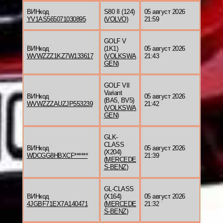
ВИНкод
S80 II (124)
05 август 2026
YV1AS565071030895
(
VOLVO
)
21:59
GOLF V
ВИНкод
(1K1)
05 август 2026
WVWZZZ1KZ7W133617
(
VOLKSWA
21:43
GEN
)
GOLF VII
Variant
ВИНкод
05 август 2026
(BA5, BV5)
WVWZZZAUZJP553239
21:42
(
VOLKSWA
GEN
)
GLK-
CLASS
ВИНкод
05 август 2026
(X204)
WDCGG8HBXCF******
21:39
(
MERCEDE
S-BENZ
)
GL-CLASS
ВИНкод
(X164)
05 август 2026
4JGBF71EX7A140471
(
MERCEDE
21:32
S-BENZ
)