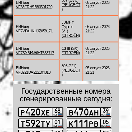
307 (3A/C)
ВИНкод
05 август 2026
(
PEUGEOT
VF33CRHSB83591720
21:22
)
JUMPY
ВИНкод
Фургон
05 август 2026
VF7VFAHKHJZ058171
(V_)
21:22
(
CITROËN
)
ВИНкод
C3 III (SX)
05 август 2026
VF7SXBHW6HT633717
(
CITROËN
)
21:22
806 (221)
ВИНкод
05 август 2026
(
PEUGEOT
VF3221DA212104313
21:21
)
Государственные номера
сгенерированные сегодня: