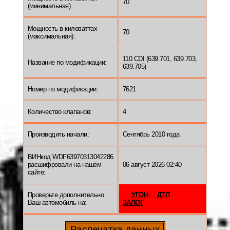
70
(минимальная):
Мощность в киловаттах
70
(максимальная):
110 CDI (639.701, 639.703,
Название по модификации:
639.705)
Номер по модификации:
7621
Количество клапанов:
4
Производить начали:
Сентябрь 2010 года
ВИНкод WDF63970313042286
расшифровали на нашем
06 август 2026 02:40
сайте:
Проверьте дополнительно
УГОН
ДТП
Ваш автомобиль на:
ЗАЛОГ