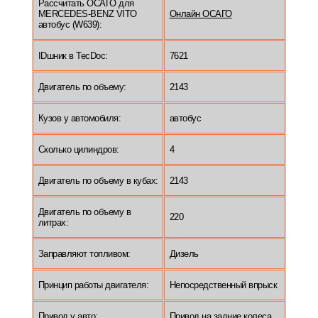
Рассчитать ОСАГО для
MERCEDES-BENZ VITO
Онлайн ОСАГО
автобус (W639):
IDшник в TecDoc:
7621
Двигатель по объему:
2143
Кузов у автомобиля:
автобус
Сколько цилиндров:
4
Двигатель по объему в кубах:
2143
Двигатель по объему в
220
литрах:
Заправляют топливом:
Дизель
Принцип работы двигателя:
Непосредственный впрыск
Привод у авто:
Привод на задние колеса