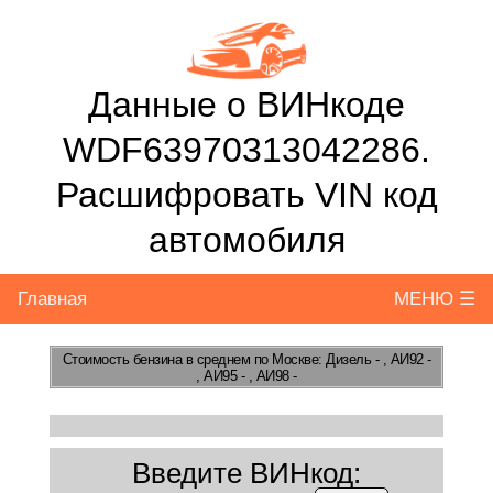
Данные о ВИНкоде
WDF63970313042286.
Расшифровать VIN код
автомобиля
Главная
МЕНЮ ☰
Стоимость бензина
в среднем по Москве: Дизель - , АИ92 -
, АИ95 - , АИ98 -
Введите ВИНкод: