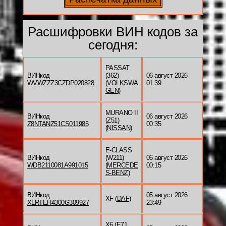
Расшифровки ВИН кодов за
сегодня:
PASSAT
ВИНкод
(362)
06 август 2026
WVWZZZ3CZDP020828
(
VOLKSWA
01:39
GEN
)
MURANO II
ВИНкод
06 август 2026
(Z51)
Z8NTANZ51CS011985
00:35
(
NISSAN
)
E-CLASS
ВИНкод
(W211)
06 август 2026
WDB2110081A991015
(
MERCEDE
00:15
S-BENZ
)
ВИНкод
05 август 2026
XF (
DAF
)
XLRTEH4300G309927
23:49
X6 (E71,