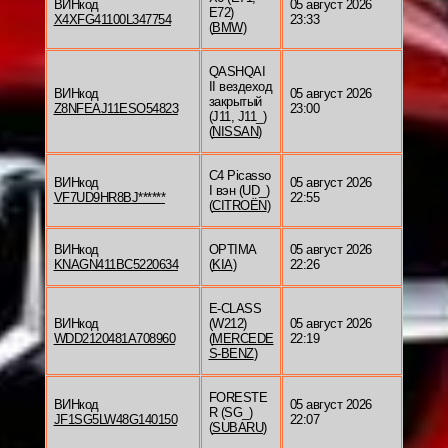
ВИНкод
05 август 2026
E72)
X4XFG41100L347754
23:33
(
BMW
)
QASHQAI
II вездеход
ВИНкод
05 август 2026
закрытый
Z8NFEAJ11ESO54823
23:00
(J11, J11_)
(
NISSAN
)
C4 Picasso
ВИНкод
05 август 2026
I вэн (UD_)
VF7UD9HR8BJ******
22:55
(
CITROËN
)
ВИНкод
OPTIMA
05 август 2026
KNAGN411BC5220634
(
KIA
)
22:26
E-CLASS
ВИНкод
(W212)
05 август 2026
WDD2120481A708960
(
MERCEDE
22:19
S-BENZ
)
FORESTE
ВИНкод
05 август 2026
R (SG_)
JF1SG5LW48G140150
22:07
(
SUBARU
)