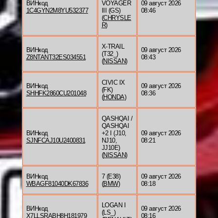
ВИНкод
VOYAGER
09 август 2026
1C4GYN2M8YU532377
III (GS)
08:46
(
CHRYSLE
R
)
X-TRAIL
ВИНкод
09 август 2026
(T32_)
Z8NTANT32ES034551
08:43
(
NISSAN
)
CIVIC IX
ВИНкод
09 август 2026
(FK)
SHHFK2860CU201048
08:36
(
HONDA
)
QASHQAI /
QASHQAI
ВИНкод
+2 I (J10,
09 август 2026
SJNFCAJ10U2400831
NJ10,
08:21
JJ10E)
(
NISSAN
)
ВИНкод
7 (E38)
09 август 2026
WBAGF81040DK67836
(
BMW
)
08:18
LOGAN I
ВИНкод
09 август 2026
(LS_)
X7LLSRABH8H181979
08:16