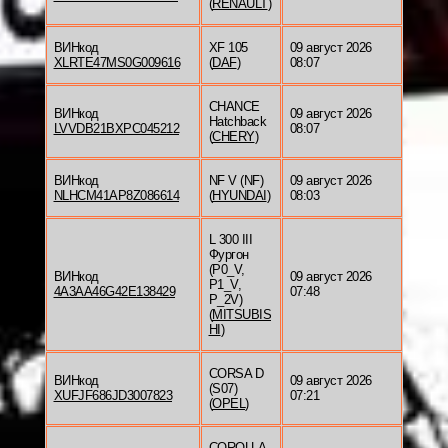
(
RENAULT
)
ВИНкод
XF 105
09 август 2026
XLRTE47MS0G009616
(
DAF
)
08:07
CHANCE
ВИНкод
09 август 2026
Hatchback
LVVDB21BXPC045212
08:07
(
CHERY
)
ВИНкод
NF V (NF)
09 август 2026
NLHCM41AP8Z086614
(
HYUNDAI
)
08:03
L 300 III
Фургон
(P0_V,
ВИНкод
09 август 2026
P1_V,
4A3AA46G42E138429
07:48
P_2V)
(
MITSUBIS
HI
)
CORSA D
ВИНкод
09 август 2026
(S07)
XUFJF686JD3007823
07:21
(
OPEL
)
COROLLA