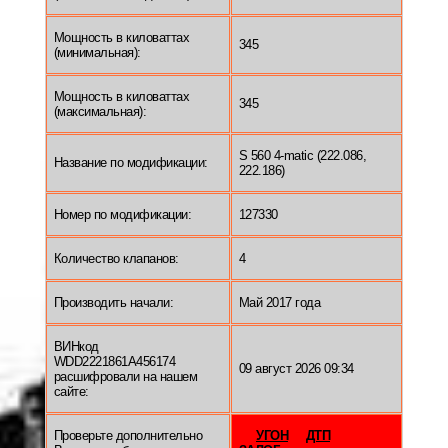
Мощность в киловаттах
345
(минимальная):
Мощность в киловаттах
345
(максимальная):
S 560 4-matic (222.086,
Название по модификации:
222.186)
Номер по модификации:
127330
Количество клапанов:
4
Производить начали:
Май 2017 года
ВИНкод
WDD2221861A456174
09 август 2026 09:34
расшифровали на нашем
сайте:
Проверьте дополнительно
УГОН
ДТП