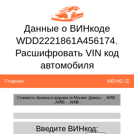
Данные о ВИНкоде
WDD2221861A456174.
Расшифровать VIN код
автомобиля
Главная
МЕНЮ ☰
Стоимость бензина
в среднем по Москве: Дизель - , АИ92 -
, АИ95 - , АИ98 -
Введите ВИНкод: