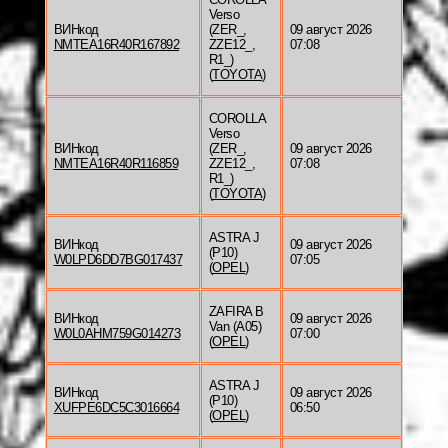
Verso
ВИНкод
(ZER_,
09 август 2026
NMTEA16R40R167892
ZZE12_,
07:08
R1_)
(
TOYOTA
)
COROLLA
Verso
ВИНкод
(ZER_,
09 август 2026
NMTEA16R40R116859
ZZE12_,
07:08
R1_)
(
TOYOTA
)
ASTRA J
ВИНкод
09 август 2026
(P10)
W0LPD6DD7BG017437
07:05
(
OPEL
)
ZAFIRA B
ВИНкод
09 август 2026
Van (A05)
W0L0AHM759G014273
07:00
(
OPEL
)
ASTRA J
ВИНкод
09 август 2026
(P10)
XUFPE6DC5C3016664
06:50
(
OPEL
)