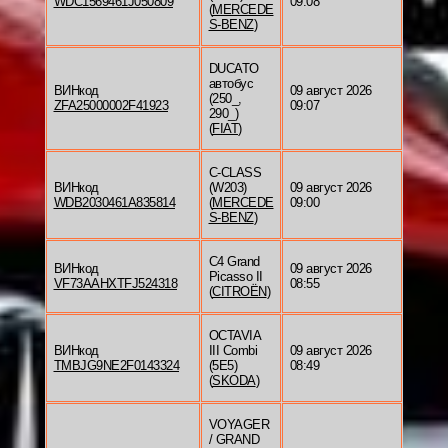
WDC1569461J050809
09:08
(
MERCEDE
S-BENZ
)
DUCATO
автобус
ВИНкод
09 август 2026
(250_,
ZFA25000002F41923
09:07
290_)
(
FIAT
)
C-CLASS
ВИНкод
(W203)
09 август 2026
WDB2030461A835814
(
MERCEDE
09:00
S-BENZ
)
C4 Grand
ВИНкод
09 август 2026
Picasso II
VF73AAHXTFJ524318
08:55
(
CITROËN
)
OCTAVIA
ВИНкод
III Combi
09 август 2026
TMBJG9NE2F0143324
(5E5)
08:49
(
SKODA
)
VOYAGER
/ GRAND