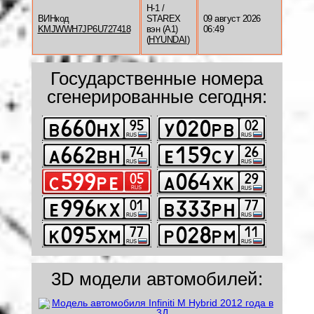
H-1 /
ВИНкод
STAREX
09 август 2026
KMJWWH7JP6U727418
вэн (A1)
06:49
(
HYUNDAI
)
Государственные номера
сгенерированные сегодня:
3D модели автомобилей: