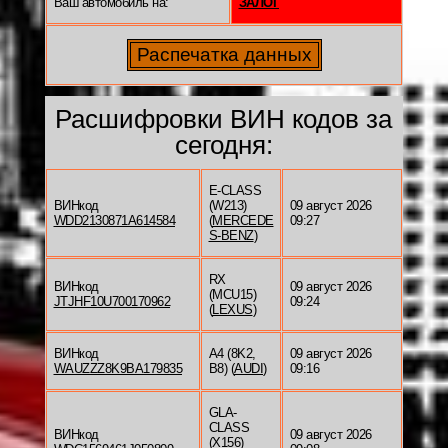
Ваш автомобиль на:
ЗАЛОГ
Расшифровки ВИН кодов за
сегодня:
E-CLASS
ВИНкод
(W213)
09 август 2026
WDD2130871A614584
(
MERCEDE
09:27
S-BENZ
)
RX
ВИНкод
09 август 2026
(MCU15)
JTJHF10U700170962
09:24
(
LEXUS
)
ВИНкод
A4 (8K2,
09 август 2026
WAUZZZ8K9BA179835
B8) (
AUDI
)
09:16
GLA-
CLASS
ВИНкод
09 август 2026
(X156)