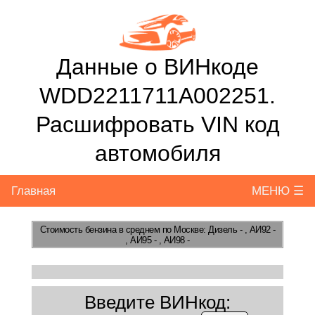
Данные о ВИНкоде
WDD2211711A002251.
Расшифровать VIN код
автомобиля
Главная
МЕНЮ ☰
Стоимость бензина
в среднем по Москве: Дизель - , АИ92 -
, АИ95 - , АИ98 -
Введите ВИНкод: