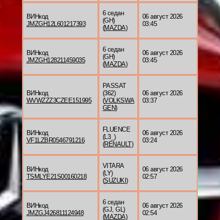
6 седан
ВИНкод
06 август 2026
(GH)
JMZGH12L601217393
03:45
(
MAZDA
)
6 седан
ВИНкод
06 август 2026
(GH)
JMZGH128211459035
03:45
(
MAZDA
)
PASSAT
ВИНкод
(362)
06 август 2026
WVWZZZ3CZEE151995
(
VOLKSWA
03:37
GEN
)
FLUENCE
ВИНкод
06 август 2026
(L3_)
VF1LZBR0546791216
03:24
(
RENAULT
)
VITARA
ВИНкод
06 август 2026
(LY)
TSMLYE21S00160218
02:57
(
SUZUKI
)
6 седан
ВИНкод
06 август 2026
(GJ, GL)
JMZGJ426811124948
02:54
(
MAZDA
)