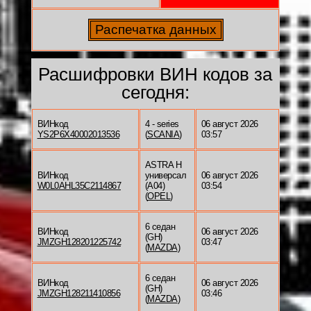
Расшифровки ВИН кодов за
сегодня:
ВИНкод
4 - series
06 август 2026
YS2P6X40002013536
(
SCANIA
)
03:57
ASTRA H
ВИНкод
универсал
06 август 2026
W0L0AHL35C2114867
(A04)
03:54
(
OPEL
)
6 седан
ВИНкод
06 август 2026
(GH)
JMZGH128201225742
03:47
(
MAZDA
)
6 седан
ВИНкод
06 август 2026
(GH)
JMZGH128211410856
03:46
(
MAZDA
)