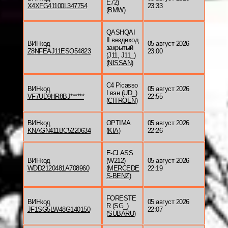
E72)
X4XFG41100L347754
23:33
(
BMW
)
QASHQAI
II вездеход
ВИНкод
05 август 2026
закрытый
Z8NFEAJ11ESO54823
23:00
(J11, J11_)
(
NISSAN
)
C4 Picasso
ВИНкод
05 август 2026
I вэн (UD_)
VF7UD9HR8BJ******
22:55
(
CITROËN
)
ВИНкод
OPTIMA
05 август 2026
KNAGN411BC5220634
(
KIA
)
22:26
E-CLASS
ВИНкод
(W212)
05 август 2026
WDD2120481A708960
(
MERCEDE
22:19
S-BENZ
)
FORESTE
ВИНкод
05 август 2026
R (SG_)
JF1SG5LW48G140150
22:07
(
SUBARU
)