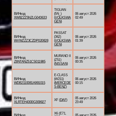
TIGUAN
ВИНкод
(5N_)
06 август 2026
XW8ZZZ5NZLG043633
(
VOLKSWA
02:49
GEN
)
PASSAT
ВИНкод
(362)
06 август 2026
WVWZZZ3CZDP020828
(
VOLKSWA
01:39
GEN
)
MURANO II
ВИНкод
06 август 2026
(Z51)
Z8NTANZ51CS011985
00:35
(
NISSAN
)
E-CLASS
ВИНкод
(W211)
06 август 2026
WDB2110081A991015
(
MERCEDE
00:15
S-BENZ
)
ВИНкод
05 август 2026
XF (
DAF
)
XLRTEH4300G309927
23:49
X6 (E71,
ВИНкод
05 август 2026