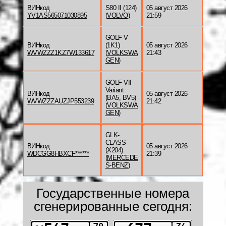
ВИНкод
S80 II (124)
05 август 2026
YV1AS565071030895
(
VOLVO
)
21:59
GOLF V
ВИНкод
(1K1)
05 август 2026
WVWZZZ1KZ7W133617
(
VOLKSWA
21:43
GEN
)
GOLF VII
Variant
ВИНкод
05 август 2026
(BA5, BV5)
WVWZZZAUZJP553239
21:42
(
VOLKSWA
GEN
)
GLK-
CLASS
ВИНкод
05 август 2026
(X204)
WDCGG8HBXCF******
21:39
(
MERCEDE
S-BENZ
)
Государственные номера
сгенерированные сегодня: