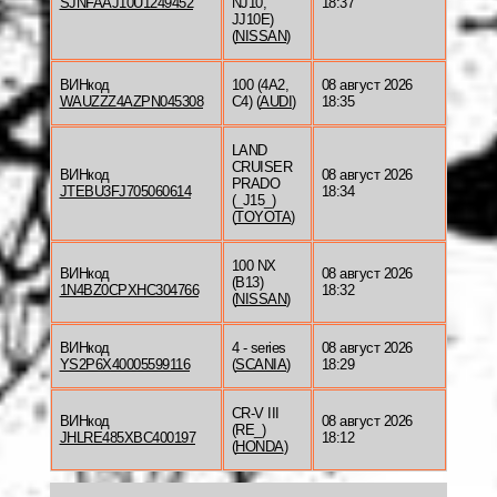
SJNFAAJ10U1249452
NJ10,
18:37
JJ10E)
(
NISSAN
)
ВИНкод
100 (4A2,
08 август 2026
WAUZZZ4AZPN045308
C4) (
AUDI
)
18:35
LAND
CRUISER
ВИНкод
08 август 2026
PRADO
JTEBU3FJ705060614
18:34
(_J15_)
(
TOYOTA
)
100 NX
ВИНкод
08 август 2026
(B13)
1N4BZ0CPXHC304766
18:32
(
NISSAN
)
ВИНкод
4 - series
08 август 2026
YS2P6X40005599116
(
SCANIA
)
18:29
CR-V III
ВИНкод
08 август 2026
(RE_)
JHLRE485XBC400197
18:12
(
HONDA
)