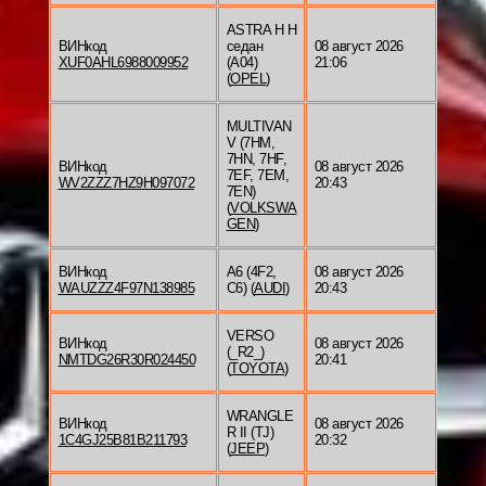
ASTRA H H
ВИНкод
седан
08 август 2026
XUF0AHL6988009952
(A04)
21:06
(
OPEL
)
MULTIVAN
V (7HM,
7HN, 7HF,
ВИНкод
08 август 2026
7EF, 7EM,
WV2ZZZ7HZ9H097072
20:43
7EN)
(
VOLKSWA
GEN
)
ВИНкод
A6 (4F2,
08 август 2026
WAUZZZ4F97N138985
C6) (
AUDI
)
20:43
VERSO
ВИНкод
08 август 2026
(_R2_)
NMTDG26R30R024450
20:41
(
TOYOTA
)
WRANGLE
ВИНкод
08 август 2026
R II (TJ)
1C4GJ25B81B211793
20:32
(
JEEP
)