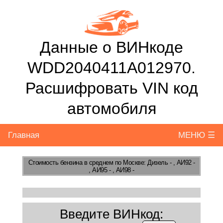
Данные о ВИНкоде
WDD2040411A012970.
Расшифровать VIN код
автомобиля
Главная
МЕНЮ ☰
Стоимость бензина
в среднем по Москве: Дизель - , АИ92 -
, АИ95 - , АИ98 -
Введите ВИНкод: