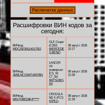
Расшифровки ВИН кодов за
сегодня:
GLE Coupe
ВИНкод
(C292)
08 август 2026
WDC2923561A017052
(
MERCEDE
22:27
S-BENZ
)
LANCER
VII
универсал
ВИНкод
08 август 2026
(CS_W,
JMBLNCS3W7U007881
21:58
CT_W)
(
MITSUBIS
HI
)
CROSSLA
ВИНкод
08 август 2026
ND X (P17)
W0V7H9ED9K4******
21:39
(
OPEL
)