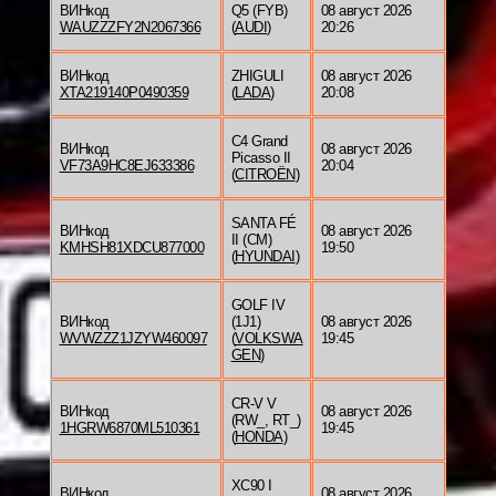
ВИНкод
Q5 (FYB)
08 август 2026
WAUZZZFY2N2067366
(
AUDI
)
20:26
ВИНкод
ZHIGULI
08 август 2026
XTA219140P0490359
(
LADA
)
20:08
C4 Grand
ВИНкод
08 август 2026
Picasso II
VF73A9HC8EJ633386
20:04
(
CITROËN
)
SANTA FÉ
ВИНкод
08 август 2026
II (CM)
KMHSH81XDCU877000
19:50
(
HYUNDAI
)
GOLF IV
ВИНкод
(1J1)
08 август 2026
WVWZZZ1JZYW460097
(
VOLKSWA
19:45
GEN
)
CR-V V
ВИНкод
08 август 2026
(RW_, RT_)
1HGRW6870ML510361
19:45
(
HONDA
)
XC90 I
ВИНкод
08 август 2026