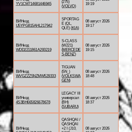
(275)
YV1CM714681446945
19:19
(
VOLVO
)
SPORTAG
ВИНкод
08 август 2026
E (QL,
U5YPG815AHL217942
19:17
QLE) (
KIA
)
S-CLASS
ВИНкод
(W221)
08 август 2026
WDD2211861A293219
(
MERCEDE
19:15
S-BENZ
)
TIGUAN
ВИНкод
(5N_)
08 август 2026
WVGZZZ5NZMW529333
(
VOLKSWA
18:48
GEN
)
LEGACY III
ВИНкод
универсал
08 август 2026
4S3BH665826678678
(BH)
18:37
(
SUBARU
)
QASHQAI /
QASHQAI
ВИНкод
+2 I (J10,
08 август 2026