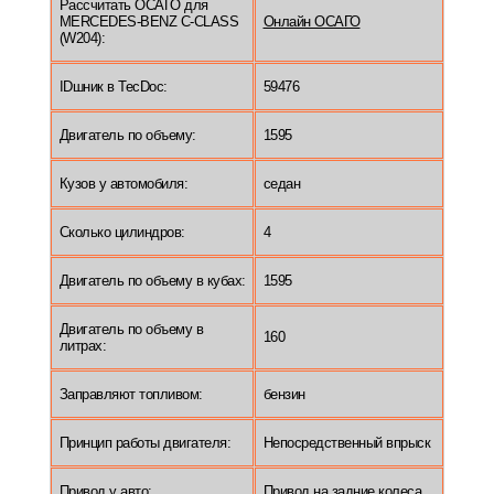
Рассчитать ОСАГО для
MERCEDES-BENZ C-CLASS
Онлайн ОСАГО
(W204):
IDшник в TecDoc:
59476
Двигатель по объему:
1595
Кузов у автомобиля:
седан
Сколько цилиндров:
4
Двигатель по объему в кубах:
1595
Двигатель по объему в
160
литрах:
Заправляют топливом:
бензин
Принцип работы двигателя:
Непосредственный впрыск
Привод у авто:
Привод на задние колеса