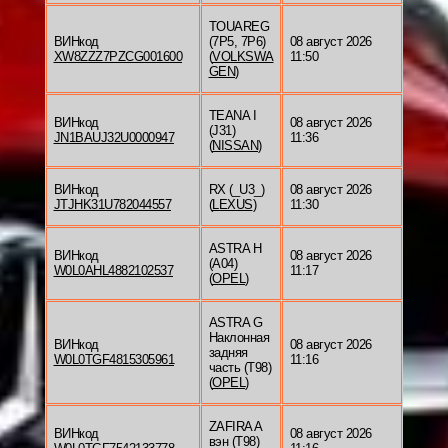
TOUAREG
ВИНкод
(7P5, 7P6)
08 август 2026
XW8ZZZ7PZCG001600
(
VOLKSWA
11:50
GEN
)
TEANA I
ВИНкод
08 август 2026
(J31)
JN1BAUJ32U0000947
11:36
(
NISSAN
)
ВИНкод
RX (_U3_)
08 август 2026
JTJHK31U782044557
(
LEXUS
)
11:30
ASTRA H
ВИНкод
08 август 2026
(A04)
W0L0AHL4882102537
11:17
(
OPEL
)
ASTRA G
Наклонная
ВИНкод
08 август 2026
задняя
W0L0TGF4815305961
11:16
часть (T98)
(
OPEL
)
ZAFIRA A
ВИНкод
08 август 2026
вэн (T98)