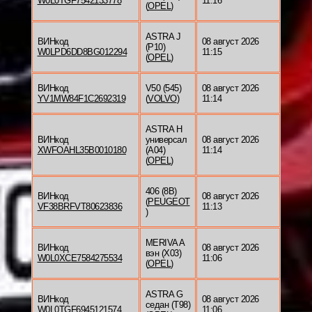
W0L0TGF7542133778
11:16
(
OPEL
)
ASTRA J
ВИНкод
08 август 2026
(P10)
W0LPD6DD8BG012294
11:15
(
OPEL
)
ВИНкод
V50 (545)
08 август 2026
YV1MW84F1C2692319
(
VOLVO
)
11:14
ASTRA H
ВИНкод
универсал
08 август 2026
XWFOAHL35B0010180
(A04)
11:14
(
OPEL
)
406 (8B)
ВИНкод
08 август 2026
(
PEUGEOT
VF38BRFVT80623836
11:13
)
MERIVA A
ВИНкод
08 август 2026
вэн (X03)
W0L0XCE7584275534
11:06
(
OPEL
)
ASTRA G
ВИНкод
08 август 2026
седан (T98)
W0L0TGF6945121574
11:06