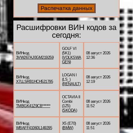
Расшифровки ВИН кодов за
сегодня:
GOLF VI
ВИНкод
(5K1)
08 август 2026
3VW267AJ0GM219259
(
VOLKSWA
12:36
GEN
)
LOGAN I
ВИНкод
08 август 2026
(LS_)
X7LLSRB1HCH521795
12:19
(
RENAULT
)
OCTAVIA II
ВИНкод
Combi
08 август 2026
TMBGK41Z9CB******
(1Z5)
11:52
(
SKODA
)
ВИНкод
X5 (E70)
08 август 2026
WBAFF41060L149295
(
BMW
)
11:51