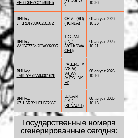
(
PEUGEOT
VF36D6FYC21598845
10:36
)
ВИНкод
CR-V I (RD)
08 август 2026
JHLRD1750XC231372
(
HONDA
)
10:23
TIGUAN
ВИНкод
(5N_)
08 август 2026
WVGZZZ5NZCW039305
(
VOLKSWA
10:21
GEN
)
PAJERO IV
(V8_W,
ВИНкод
08 август 2026
V9_W)
JMBLYV78W6J001628
10:16
(
MITSUBIS
HI
)
LOGAN I
ВИНкод
08 август 2026
(LS_)
X7LLSRBYHCH572667
10:13
(
RENAULT
)
Государственные номера
сгенерированные сегодня: