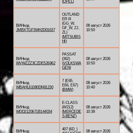
(
OPEL
)
OUTLAND
ER III
(GG_W,
ВИНкод
08 август 2026
GF_W, ZJ,
JMBXTGF3WHZ001637
10:50
ZL)
(
MITSUBIS
HI
)
PASSAT
ВИНкод
(362)
08 август 2026
WVWZZZ3CZDE526962
(
VOLKSWA
10:50
GEN
)
7 (E65,
ВИНкод
08 август 2026
E66, E67)
WBAHL61080DN91230
10:40
(
BMW
)
E-CLASS
ВИНкод
(W212)
08 август 2026
WDD2120671B144034
(
MERCEDE
10:38
S-BENZ
)
407 (6D_)
ВИНкод
08 август 2026