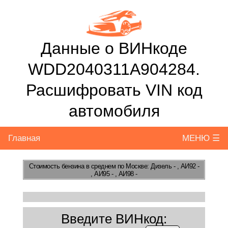
Данные о ВИНкоде
WDD2040311A904284.
Расшифровать VIN код
автомобиля
Главная
МЕНЮ ☰
Стоимость бензина
в среднем по Москве: Дизель - , АИ92 -
, АИ95 - , АИ98 -
Введите ВИНкод: