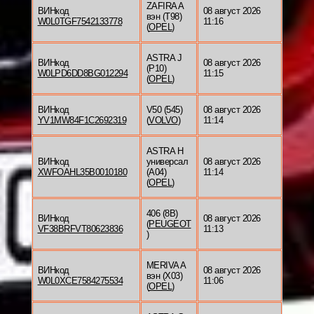
ZAFIRA A
ВИНкод
08 август 2026
вэн (T98)
W0L0TGF7542133778
11:16
(
OPEL
)
ASTRA J
ВИНкод
08 август 2026
(P10)
W0LPD6DD8BG012294
11:15
(
OPEL
)
ВИНкод
V50 (545)
08 август 2026
YV1MW84F1C2692319
(
VOLVO
)
11:14
ASTRA H
ВИНкод
универсал
08 август 2026
XWFOAHL35B0010180
(A04)
11:14
(
OPEL
)
406 (8B)
ВИНкод
08 август 2026
(
PEUGEOT
VF38BRFVT80623836
11:13
)
MERIVA A
ВИНкод
08 август 2026
вэн (X03)
W0L0XCE7584275534
11:06
(
OPEL
)