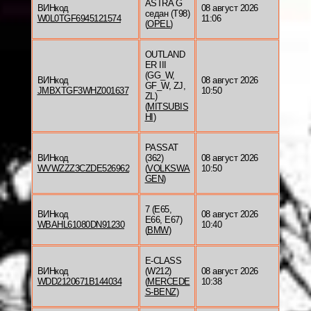
ASTRA G
ВИНкод
08 август 2026
седан (T98)
W0L0TGF6945121574
11:06
(
OPEL
)
OUTLAND
ER III
(GG_W,
ВИНкод
08 август 2026
GF_W, ZJ,
JMBXTGF3WHZ001637
10:50
ZL)
(
MITSUBIS
HI
)
PASSAT
ВИНкод
(362)
08 август 2026
WVWZZZ3CZDE526962
(
VOLKSWA
10:50
GEN
)
7 (E65,
ВИНкод
08 август 2026
E66, E67)
WBAHL61080DN91230
10:40
(
BMW
)
E-CLASS
ВИНкод
(W212)
08 август 2026
WDD2120671B144034
(
MERCEDE
10:38
S-BENZ
)