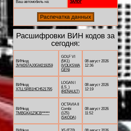
Ваш автомобиль на:
ЗАЛОГ
Расшифровки ВИН кодов за
сегодня:
GOLF VI
ВИНкод
(5K1)
08 август 2026
3VW267AJ0GM219259
(
VOLKSWA
12:36
GEN
)
LOGAN I
ВИНкод
08 август 2026
(LS_)
X7LLSRB1HCH521795
12:19
(
RENAULT
)
OCTAVIA II
ВИНкод
Combi
08 август 2026
TMBGK41Z9CB******
(1Z5)
11:52
(
SKODA
)
ВИНкод
X5 (E70)
08 август 2026