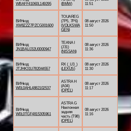
WBAFF41060L149295
(
BMW
)
11:51
TOUAREG
ВИНкод
(7P5, 7P6)
08 август 2026
XW8ZZZ7PZCG001600
(
VOLKSWA
11:50
GEN
)
TEANA I
ВИНкод
08 август 2026
(J31)
JN1BAUJ32U0000947
11:36
(
NISSAN
)
ВИНкод
RX (_U3_)
08 август 2026
JTJHK31U782044557
(
LEXUS
)
11:30
ASTRA H
ВИНкод
08 август 2026
(A04)
W0L0AHL4882102537
11:17
(
OPEL
)
ASTRA G
Наклонная
ВИНкод
08 август 2026
задняя
W0L0TGF4815305961
11:16
часть (T98)
(
OPEL
)