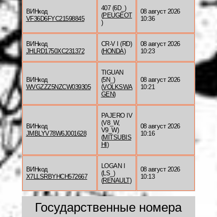
407 (6D_)
ВИНкод
08 август 2026
(
PEUGEOT
VF36D6FYC21598845
10:36
)
ВИНкод
CR-V I (RD)
08 август 2026
JHLRD1750XC231372
(
HONDA
)
10:23
TIGUAN
ВИНкод
(5N_)
08 август 2026
WVGZZZ5NZCW039305
(
VOLKSWA
10:21
GEN
)
PAJERO IV
(V8_W,
ВИНкод
08 август 2026
V9_W)
JMBLYV78W6J001628
10:16
(
MITSUBIS
HI
)
LOGAN I
ВИНкод
08 август 2026
(LS_)
X7LLSRBYHCH572667
10:13
(
RENAULT
)
Государственные номера