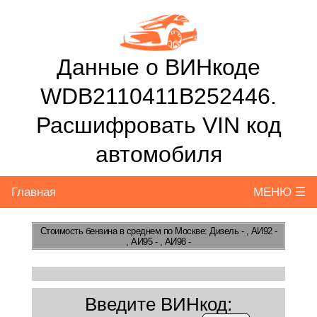
Данные о ВИНкоде
WDB2110411B252446.
Расшифровать VIN код
автомобиля
Главная
МЕНЮ ☰
Стоимость бензина
в среднем по Москве: Дизель - , АИ92 -
, АИ95 - , АИ98 -
Введите ВИНкод: