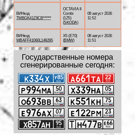
OCTAVIA II
ВИНкод
Combi
08 август 2026
TMBGK41Z9CB******
(1Z5)
11:52
(
SKODA
)
ВИНкод
X5 (E70)
08 август 2026
WBAFF41060L149295
(
BMW
)
11:51
Государственные номера
сгенерированные сегодня: