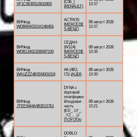
(C06_)
VF1C0630510910905
13:37
(
RENAULT
)
ACTROS
ВИНкод
08 август 2026
(
MERCEDE
WDB9540321K248456
13:37
S-BENZ
)
СЕДАН
ВИНкод
(W124)
08 август 2026
WDB1240232B087230
(
MERCEDE
13:35
S-BENZ
)
ВИНкод
A6 (4B2,
08 август 2026
WAUZZZ4B55N001018
C5) (
AUDI
)
13:30
DYNA c
бортовой
платформо
ВИНкод
й/ходовая
08 август 2026
JTEEW44A982013761
часть
13:21
(KD_, LY_,
_Y2_, _U
(
TOYOTA
)
DOBLO