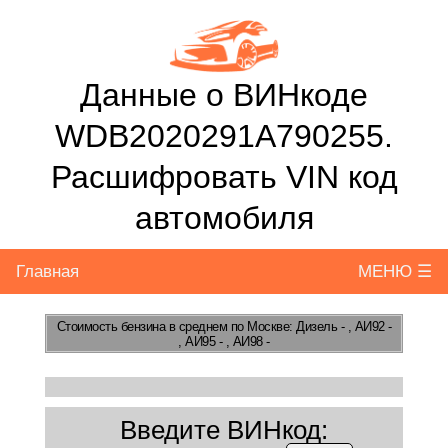
Данные о ВИНкоде
WDB2020291A790255.
Расшифровать VIN код
автомобиля
Главная
МЕНЮ ☰
Стоимость бензина
в среднем по Москве: Дизель - , АИ92 -
, АИ95 - , АИ98 -
Введите ВИНкод: