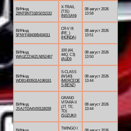
X-TRAIL
ВИНкод
08 август 2026
(T31)
Z8NTBNT31BS031532
13:58
(
NISSAN
)
CR-V III
ВИНкод
08 август 2026
(RE_)
5FNYF48409B404011
13:51
(
HONDA
)
100 (44,
ВИНкод
08 август 2026
44Q, C3)
WAUZZZ44ZLN052487
13:50
(
AUDI
)
S-CLASS
ВИНкод
(W140)
08 август 2026
WDB1400501A199191
(
MERCEDE
13:44
S-BENZ
)
GRAND
VITARA II
ВИНкод
08 август 2026
(JT, TE,
JSAJTDA4V00118038
13:44
TD)
(
SUZUKI
)
TWINGO I
ВИНкод
08 август 2026