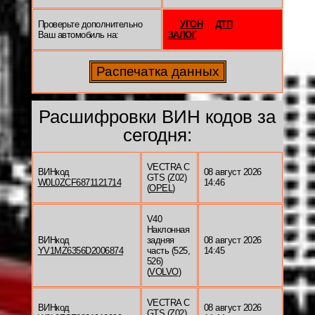
Проверьте дополнительно
УГОН
ДТП
Ваш автомобиль на:
ЗАЛОГ
Расшифровки ВИН кодов за
сегодня:
VECTRA C
ВИНкод
08 август 2026
GTS (Z02)
W0L0ZCF6871121714
14:46
(
OPEL
)
V40
Наклонная
ВИНкод
задняя
08 август 2026
YV1MZ6356D2006874
часть (525,
14:45
526)
(
VOLVO
)
VECTRA C
ВИНкод
08 август 2026
GTS (Z02)