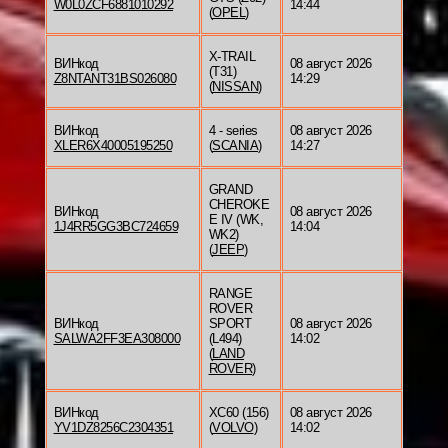
W0L0ZCF6881010292
14:44
(
OPEL
)
X-TRAIL
ВИНкод
08 август 2026
(T31)
Z8NTANT31BS026080
14:29
(
NISSAN
)
ВИНкод
4 - series
08 август 2026
XLER6X40005195250
(
SCANIA
)
14:27
GRAND
CHEROKE
ВИНкод
08 август 2026
E IV (WK,
1J4RR5GG3BC724659
14:04
WK2)
(
JEEP
)
RANGE
ROVER
ВИНкод
SPORT
08 август 2026
SALWA2FF3EA308000
(L494)
14:02
(
LAND
ROVER
)
ВИНкод
XC60 (156)
08 август 2026
YV1DZ8256C2304351
(
VOLVO
)
14:02