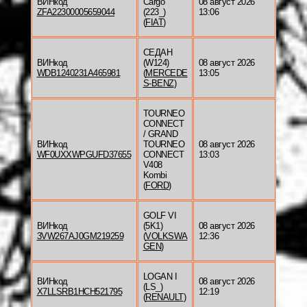
ВИНкод
Cargo
08 август 2026
ZFA22300005659044
(223_)
13:06
(
FIAT
)
СЕДАН
ВИНкод
(W124)
08 август 2026
WDB1240231A465981
(
MERCEDE
13:05
S-BENZ
)
TOURNEO
CONNECT
/ GRAND
ВИНкод
TOURNEO
08 август 2026
WF0UXXWPGUFD37655
CONNECT
13:03
V408
Kombi
(
FORD
)
GOLF VI
ВИНкод
(5K1)
08 август 2026
3VW267AJ0GM219259
(
VOLKSWA
12:36
GEN
)
LOGAN I
ВИНкод
08 август 2026
(LS_)
X7LLSRB1HCH521795
12:19
(
RENAULT
)