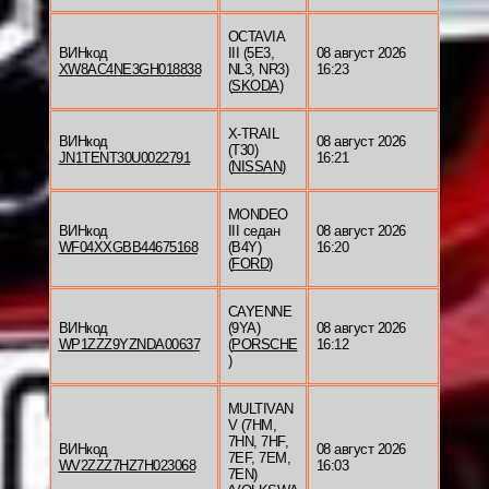
OCTAVIA
ВИНкод
III (5E3,
08 август 2026
XW8AC4NE3GH018838
NL3, NR3)
16:23
(
SKODA
)
X-TRAIL
ВИНкод
08 август 2026
(T30)
JN1TENT30U0022791
16:21
(
NISSAN
)
MONDEO
ВИНкод
III седан
08 август 2026
WF04XXGBB44675168
(B4Y)
16:20
(
FORD
)
CAYENNE
ВИНкод
(9YA)
08 август 2026
WP1ZZZ9YZNDA00637
(
PORSCHE
16:12
)
MULTIVAN
V (7HM,
7HN, 7HF,
ВИНкод
08 август 2026
7EF, 7EM,
WV2ZZZ7HZ7H023068
16:03
7EN)