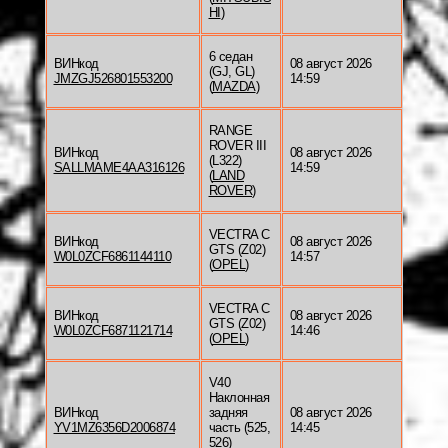
HI
)
6 седан
ВИНкод
08 август 2026
(GJ, GL)
JMZGJ526801553200
14:59
(
MAZDA
)
RANGE
ROVER III
ВИНкод
08 август 2026
(L322)
SALLMAME4AA316126
14:59
(
LAND
ROVER
)
VECTRA C
ВИНкод
08 август 2026
GTS (Z02)
W0L0ZCF6861144110
14:57
(
OPEL
)
VECTRA C
ВИНкод
08 август 2026
GTS (Z02)
W0L0ZCF6871121714
14:46
(
OPEL
)
V40
Наклонная
ВИНкод
задняя
08 август 2026
YV1MZ6356D2006874
часть (525,
14:45
526)