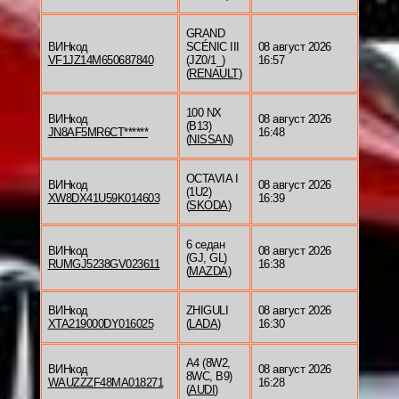
GRAND
ВИНкод
SCÉNIC III
08 август 2026
VF1JZ14M650687840
(JZ0/1_)
16:57
(
RENAULT
)
100 NX
ВИНкод
08 август 2026
(B13)
JN8AF5MR6CT******
16:48
(
NISSAN
)
OCTAVIA I
ВИНкод
08 август 2026
(1U2)
XW8DX41U59K014603
16:39
(
SKODA
)
6 седан
ВИНкод
08 август 2026
(GJ, GL)
RUMGJ5238GV023611
16:38
(
MAZDA
)
ВИНкод
ZHIGULI
08 август 2026
XTA219000DY016025
(
LADA
)
16:30
A4 (8W2,
ВИНкод
08 август 2026
8WC, B9)
WAUZZZF48MA018271
16:28
(
AUDI
)