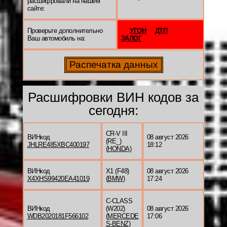
расшифровали на нашем
сайте:
Проверьте дополнительно
УГОН
ДТП
Ваш автомобиль на:
ЗАЛОГ
Расшифровки ВИН кодов за
сегодня:
CR-V III
ВИНкод
08 август 2026
(RE_)
JHLRE485XBC400197
18:12
(
HONDA
)
ВИНкод
X1 (F48)
08 август 2026
X4XHS99420EA41019
(
BMW
)
17:24
C-CLASS
ВИНкод
(W202)
08 август 2026
WDB2020181F566102
(
MERCEDE
17:06
S-BENZ
)