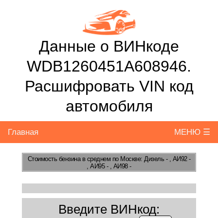
Данные о ВИНкоде
WDB1260451A608946.
Расшифровать VIN код
автомобиля
Главная
МЕНЮ ☰
Стоимость бензина
в среднем по Москве: Дизель - , АИ92 -
, АИ95 - , АИ98 -
Введите ВИНкод: