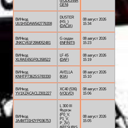
(
VOLKSWA
GEN
)
DUSTER
ВИНкод
08 август 2026
(HS_)
UU1HSDAW542779208
15:34
(
DACIA
)
ВИНкод
G седан
08 август 2026
JNKCV61F29M052481
(
INFINITI
)
15:23
ВИНкод
LF 45
08 август 2026
XLRAE45GF0L358522
(
DAF
)
15:19
ВИНкод
AVELLA
08 август 2026
KNHTP7362SS783330
(
KIA
)
15:10
ВИНкод
XC40 (536)
08 август 2026
YV1XZACACL2301227
(
VOLVO
)
15:06
L 300 III
Фургон
(P0_V,
ВИНкод
08 август 2026
P1_V,
JA4MT31H2YP036753
15:05
P_2V)
(
MITSUBIS