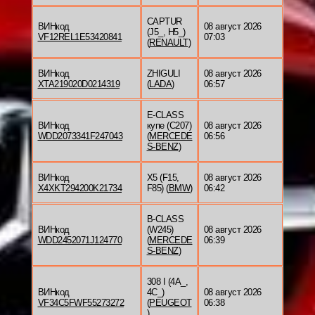
CAPTUR
ВИНкод
08 август 2026
(J5_, H5_)
VF12REL1E53420841
07:03
(
RENAULT
)
ВИНкод
ZHIGULI
08 август 2026
XTA219020D0214319
(
LADA
)
06:57
E-CLASS
ВИНкод
купе (C207)
08 август 2026
WDD2073341F247043
(
MERCEDE
06:56
S-BENZ
)
ВИНкод
X5 (F15,
08 август 2026
X4XKT294200K21734
F85) (
BMW
)
06:42
B-CLASS
ВИНкод
(W245)
08 август 2026
WDD2452071J124770
(
MERCEDE
06:39
S-BENZ
)
308 I (4A_,
ВИНкод
4C_)
08 август 2026
VF34C5FWF55273272
(
PEUGEOT
06:38
)