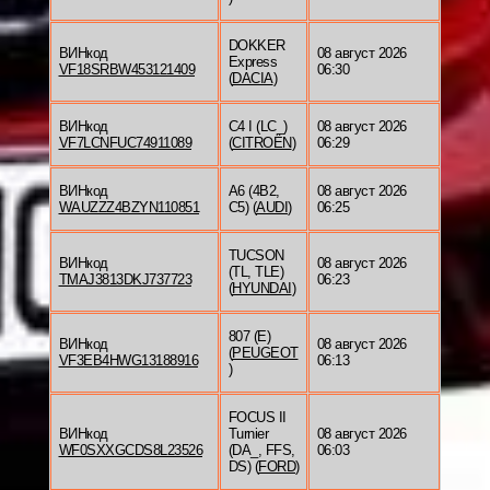
DOKKER
ВИНкод
08 август 2026
Express
VF18SRBW453121409
06:30
(
DACIA
)
ВИНкод
C4 I (LC_)
08 август 2026
VF7LCNFUC74911089
(
CITROËN
)
06:29
ВИНкод
A6 (4B2,
08 август 2026
WAUZZZ4BZYN110851
C5) (
AUDI
)
06:25
TUCSON
ВИНкод
08 август 2026
(TL, TLE)
TMAJ3813DKJ737723
06:23
(
HYUNDAI
)
807 (E)
ВИНкод
08 август 2026
(
PEUGEOT
VF3EB4HWG13188916
06:13
)
FOCUS II
ВИНкод
Turnier
08 август 2026
WF0SXXGCDS8L23526
(DA_, FFS,
06:03
DS) (
FORD
)