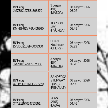
3 седан
ВИНкод
08 август 2026
(BK)
JMZBK12Z581598379
06:02
(
MAZDA
)
TUCSON
ВИНкод
08 август 2026
(JM)
KMHJN81VP6U495860
05:48
(
HYUNDAI
)
CHANCE
ВИНкод
08 август 2026
Hatchback
LVVDB21B2PC033300
05:29
(
CHERY
)
3 седан
ВИНкод
08 август 2026
(BK)
JMZBK12Z281674108
05:20
(
MAZDA
)
SANDERO/
ВИНкод
STEPWAY
08 август 2026
X7LBSRB1KEH727270
I (BS_)
05:09
(
RENAULT
)
NOVA
ВИНкод
08 август 2026
(2105)
XTA21154094783651
04:46
(
LADA
)