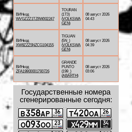
TOURAN
ВИНкод
(1T3)
08 август 2026
WVGZZZ1TZ8W002247
(
VOLKSWA
04:43
GEN
)
TIGUAN
ВИНкод
(5N_)
08 август 2026
XW8ZZZ5NZCG104155
(
VOLKSWA
04:39
GEN
)
GRANDE
ВИНкод
PUNTO
08 август 2026
ZFA19900001793726
(199_)
03:06
(
ABARTH
)
Государственные номера
сгенерированные сегодня: