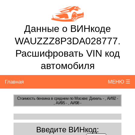
Данные о ВИНкоде
WAUZZZ8P3DA028777.
Расшифровать VIN код
автомобиля
Главная
МЕНЮ ☰
Стоимость бензина
в среднем по Москве: Дизель - , АИ92 -
, АИ95 - , АИ98 -
Введите ВИНкод: