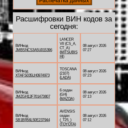
Расшифровки ВИН кодов за
сегодня:
LANCER
VII (CS_A,
ВИНкод
08 август 2026
CT_A)
JMBSNCS3A5U015396
07:27
(
MITSUBIS
HI
)
TOSCANA
ВИНкод
08 август 2026
(2107)
XTAFS035LH0974973
07:23
(
LADA
)
6 седан
ВИНкод
08 август 2026
(GH)
JMZGH12F701473807
07:13
(
MAZDA
)
AVENSIS
ВИНкод
седан
08 август 2026
SB1BR56L50E237944
(_T25_)
07:12
(
TOYOTA
)