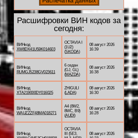
Расшифровки ВИН кодов за
сегодня:
OCTAVIA I
ВИНкод
08 август 2026
(1U2)
XW8DX41U59K014603
16:39
(
SKODA
)
6 седан
ВИНкод
08 август 2026
(GJ, GL)
RUMGJ5238GV023611
16:38
(
MAZDA
)
ВИНкод
ZHIGULI
08 август 2026
XTA219000DY016025
(
LADA
)
16:30
A4 (8W2,
ВИНкод
08 август 2026
8WC, B9)
WAUZZZF48MA018271
16:28
(
AUDI
)
OCTAVIA
ВИНкод
III (5E3,
08 август 2026