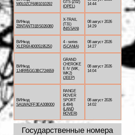
GTS (Z02)
W0L0ZCF6881010292
14:44
(
OPEL
)
X-TRAIL
ВИНкод
08 август 2026
(T31)
Z8NTANT31BS026080
14:29
(
NISSAN
)
ВИНкод
4 - series
08 август 2026
XLER6X40005195250
(
SCANIA
)
14:27
GRAND
CHEROKE
ВИНкод
08 август 2026
E IV (WK,
1J4RR5GG3BC724659
14:04
WK2)
(
JEEP
)
RANGE
ROVER
ВИНкод
SPORT
08 август 2026
SALWA2FF3EA308000
(L494)
14:02
(
LAND
ROVER
)
Государственные номера