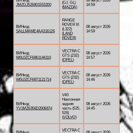
ВИНкод
08 август 2026
(GJ, GL)
JMZGJ526801553200
14:59
(
MAZDA
)
RANGE
ROVER III
ВИНкод
08 август 2026
(L322)
SALLMAME4AA316126
14:59
(
LAND
ROVER
)
VECTRA C
ВИНкод
08 август 2026
GTS (Z02)
W0L0ZCF6861144110
14:57
(
OPEL
)
VECTRA C
ВИНкод
08 август 2026
GTS (Z02)
W0L0ZCF6871121714
14:46
(
OPEL
)
V40
Наклонная
ВИНкод
задняя
08 август 2026
YV1MZ6356D2006874
часть (525,
14:45
526)
(
VOLVO
)
VECTRA C
ВИНкод
08 август 2026