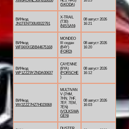
XW8AC4NE3GH018838
NL3, NR3)
16:23
(
SKODA
)
X-TRAIL
ВИНкод
08 август 2026
(T30)
JN1TENT30U0022791
16:21
(
NISSAN
)
MONDEO
ВИНкод
III седан
08 август 2026
WF04XXGBB44675168
(B4Y)
16:20
(
FORD
)
CAYENNE
ВИНкод
(9YA)
08 август 2026
WP1ZZZ9YZNDA00637
(
PORSCHE
16:12
)
MULTIVAN
V (7HM,
7HN, 7HF,
ВИНкод
08 август 2026
7EF, 7EM,
WV2ZZZ7HZ7H023068
16:03
7EN)
(
VOLKSWA
GEN
)
DUSTER