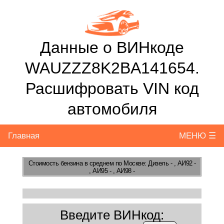
Данные о ВИНкоде
WAUZZZ8K2BA141654.
Расшифровать VIN код
автомобиля
Главная
МЕНЮ ☰
Стоимость бензина
в среднем по Москве: Дизель - , АИ92 -
, АИ95 - , АИ98 -
Введите ВИНкод: