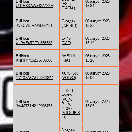
ВИНкод
08 август 2026
(HS_)
UU1HSDAW542779208
15:34
(
DACIA
)
ВИНкод
G седан
08 август 2026
JNKCV61F29M052481
(
INFINITI
)
15:23
ВИНкод
LF 45
08 август 2026
XLRAE45GF0L358522
(
DAF
)
15:19
ВИНкод
AVELLA
08 август 2026
KNHTP7362SS783330
(
KIA
)
15:10
ВИНкод
XC40 (536)
08 август 2026
YV1XZACACL2301227
(
VOLVO
)
15:06
L 300 III
Фургон
(P0_V,
ВИНкод
08 август 2026
P1_V,
JA4MT31H2YP036753
15:05
P_2V)
(
MITSUBIS
HI
)
6 седан