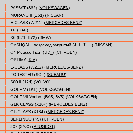
PASSAT (362) (
VOLKSWAGEN
)
MURANO II (Z51) (
NISSAN
)
E-CLASS (W211) (
MERCEDES-BENZ
)
XF (
DAF
)
X6 (E71, E72) (
BMW
)
QASHQAI II вездеход закрытый (J11, J11_) (
NISSAN
)
C4 Picasso I вэн (UD_) (
CITROËN
)
OPTIMA (
KIA
)
E-CLASS (W212) (
MERCEDES-BENZ
)
FORESTER (SG_) (
SUBARU
)
S80 II (124) (
VOLVO
)
GOLF V (1K1) (
VOLKSWAGEN
)
GOLF VII Variant (BA5, BV5) (
VOLKSWAGEN
)
GLK-CLASS (X204) (
MERCEDES-BENZ
)
GL-CLASS (X164) (
MERCEDES-BENZ
)
BERLINGO (K9) (
CITROËN
)
307 (3A/C) (
PEUGEOT
)