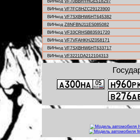
ВИНкод
VF70BBHYHGE518297
ВИНкод
VF7FC8HZC29123900
ВИНкод
VF7SXBHW6HT645382
ВИНкод
Z8NFBNJ11ES085082
ВИНкод
VF33CRHSB83591720
ВИНкод
VF7VFAHKHJZ058171
ВИНкод
VF7SXBHW6HT633717
ВИНкод
VF3221DA212104313
Госуда