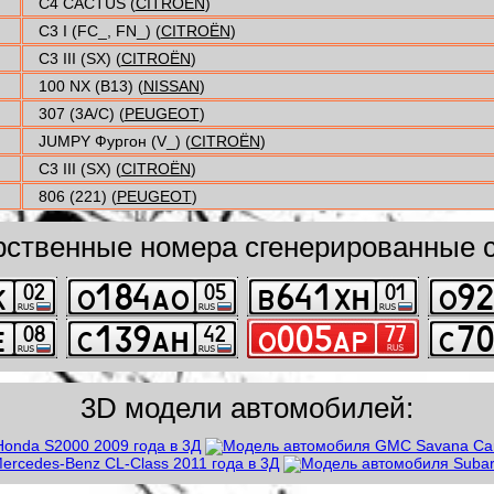
C4 CACTUS (
CITROËN
)
C3 I (FC_, FN_) (
CITROËN
)
C3 III (SX) (
CITROËN
)
100 NX (B13) (
NISSAN
)
307 (3A/C) (
PEUGEOT
)
JUMPY Фургон (V_) (
CITROËN
)
C3 III (SX) (
CITROËN
)
806 (221) (
PEUGEOT
)
рственные номера сгенерированные с
3D модели автомобилей: