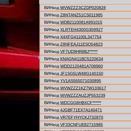
ВИНкод
WVWZZZ3CZDP020828
ВИНкод
Z8NTANZ51CS011985
ВИНкод
WDB2110081A991015
ВИНкод
XLRTEH4300G309927
ВИНкод
X4XFG41100L347754
ВИНкод
Z8NFEAJ11ESO54823
ВИНкод
VF7UD9HR8BJ******
ВИНкод
KNAGN411BC5220634
ВИНкод
WDD2120481A708960
ВИНкод
JF1SG5LW48G140150
ВИНкод
YV1AS565071030895
ВИНкод
WVWZZZ1KZ7W133617
ВИНкод
WVWZZZAUZJP553239
ВИНкод
WDCGG8HBXCF******
ВИНкод
4JGBF71EX7A140471
ВИНкод
VR7EFYHYCKJ732870
ВИНкод
VF33CNFUE82715985