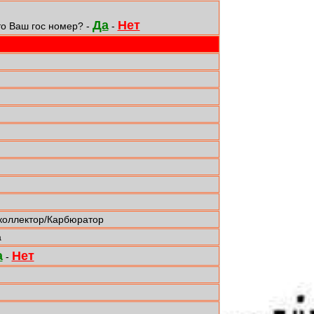
Да
Нет
то Ваш гос номер? -
-
коллектор/Карбюратор
а
а
Нет
-