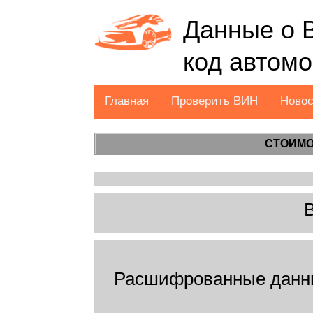
Данные о 
код автом
Главная
Проверить ВИН
Ново
СТОИМО
Расшифрованные данн