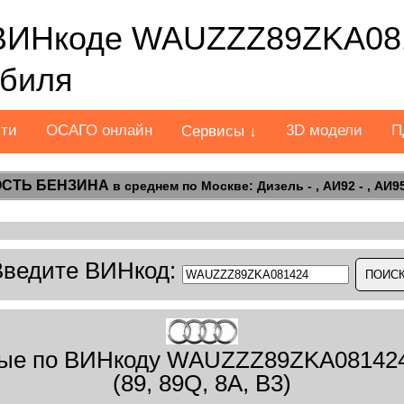
ВИНкоде WAUZZZ89ZKA081
обиля
сти
ОСАГО онлайн
3D модели
П
Сервисы ↓
СТЬ БЕНЗИНА
в среднем по Москве: Дизель - , АИ92 - , АИ95 
Введите ВИНкод:
ые по ВИНкоду WAUZZZ89ZKA081424 
(89, 89Q, 8A, B3)