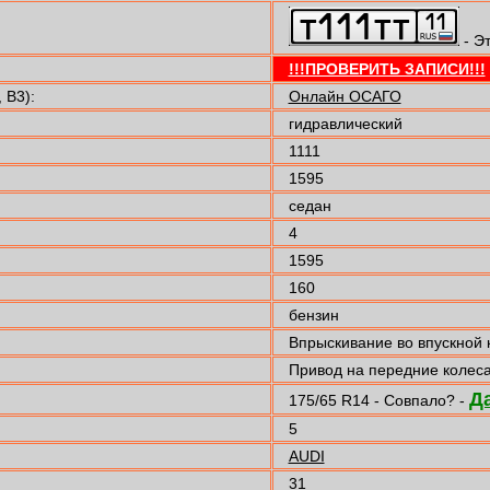
- Э
!!!ПРОВЕРИТЬ ЗАПИСИ!!!
 B3):
Онлайн ОСАГО
гидравлический
1111
1595
седан
4
1595
160
бензин
Впрыскивание во впускной 
Привод на передние колес
Д
175/65 R14 - Совпало? -
5
AUDI
31