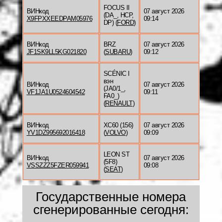
FOCUS II
ВИНкод
07 август 2026
(DA_, HCP,
X9FPXXEEDPAM05976
09:14
DP) (
FORD
)
ВИНкод
BRZ
07 август 2026
JF1SK9LL5KG021820
(
SUBARU
)
09:12
SCÉNIC I
вэн
ВИНкод
07 август 2026
(JA0/1_,
VF1JA1U0524604542
09:11
FA0_)
(
RENAULT
)
ВИНкод
XC60 (156)
07 август 2026
YV1DZ995692016418
(
VOLVO
)
09:09
LEON ST
ВИНкод
07 август 2026
(5F8)
VSSZZZ5FZER059941
09:08
(
SEAT
)
Государственные номера
сгенерированные сегодня: