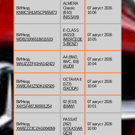
ALMERA
ВИНкод
Classic
07 август 2026
KNMCSHLMSCP855873
(B10)
10:06
(
NISSAN
)
E-CLASS
ВИНкод
(W210)
07 август 2026
WDB2100651B015533
(
MERCEDE
10:05
S-BENZ
)
A4 (8W2,
ВИНкод
07 август 2026
8WC, B9)
WAUZZZF41HA142422
10:04
(
AUDI
)
OCTAVIA II
ВИНкод
07 август 2026
(1Z3)
XW8CA41Z5DK242926
10:04
(
SKODA
)
ВИНкод
02 (E10)
07 август 2026
X4XSF487J60001254
(
BMW
)
10:01
PASSAT
ВИНкод
(362)
07 август 2026
XW8ZZZ3CZAG004059
(
VOLKSWA
10:00
GEN
)