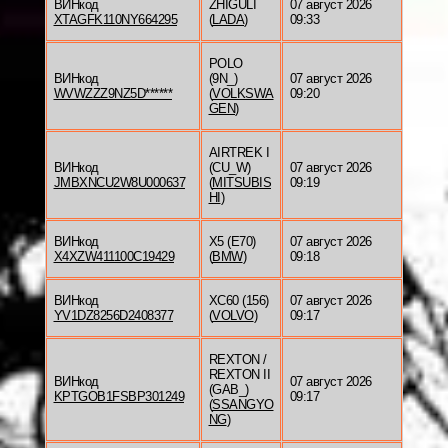
ВИНкод
ZHIGULI
07 август 2026
XTAGFK110NY664295
(
LADA
)
09:33
POLO
ВИНкод
(9N_)
07 август 2026
WVWZZZ9NZ5D******
(
VOLKSWA
09:20
GEN
)
AIRTREK I
ВИНкод
(CU_W)
07 август 2026
JMBXNCU2W8U000637
(
MITSUBIS
09:19
HI
)
ВИНкод
X5 (E70)
07 август 2026
X4XZW411100C19429
(
BMW
)
09:18
ВИНкод
XC60 (156)
07 август 2026
YV1DZ8256D2408377
(
VOLVO
)
09:17
REXTON /
REXTON II
ВИНкод
07 август 2026
(GAB_)
KPTGOB1FSBP301249
09:17
(
SSANGYO
NG
)