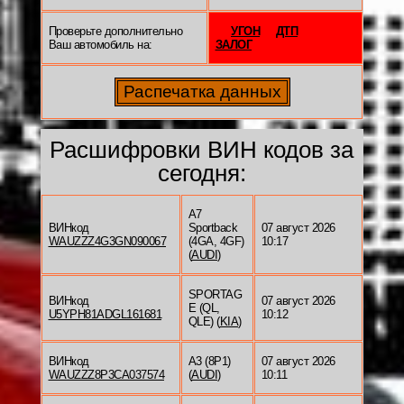
Проверьте дополнительно
УГОН
ДТП
Ваш автомобиль на:
ЗАЛОГ
Расшифровки ВИН кодов за
сегодня:
A7
ВИНкод
Sportback
07 август 2026
WAUZZZ4G3GN090067
(4GA, 4GF)
10:17
(
AUDI
)
SPORTAG
ВИНкод
07 август 2026
E (QL,
U5YPH81ADGL161681
10:12
QLE) (
KIA
)
ВИНкод
A3 (8P1)
07 август 2026
WAUZZZ8P3CA037574
(
AUDI
)
10:11