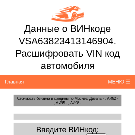
Данные о ВИНкоде
VSA63823413146904.
Расшифровать VIN код
автомобиля
Главная
МЕНЮ ☰
Стоимость бензина
в среднем по Москве: Дизель - , АИ92 -
, АИ95 - , АИ98 -
Введите ВИНкод: