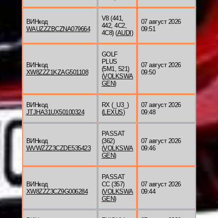
V8 (441,
ВИНкод
07 август 2026
442, 4C2,
WAUZZZBCZNA079664
09:51
4C8) (
AUDI
)
GOLF
PLUS
ВИНкод
07 август 2026
(5M1, 521)
XW8ZZZ1KZAG501108
09:50
(
VOLKSWA
GEN
)
ВИНкод
RX (_U3_)
07 август 2026
JTJHA31UX50100324
(
LEXUS
)
09:48
PASSAT
ВИНкод
(362)
07 август 2026
WVWZZZ3CZDE535423
(
VOLKSWA
09:46
GEN
)
PASSAT
ВИНкод
CC (357)
07 август 2026
XW8ZZZ3CZ9G006284
(
VOLKSWA
09:44
GEN
)