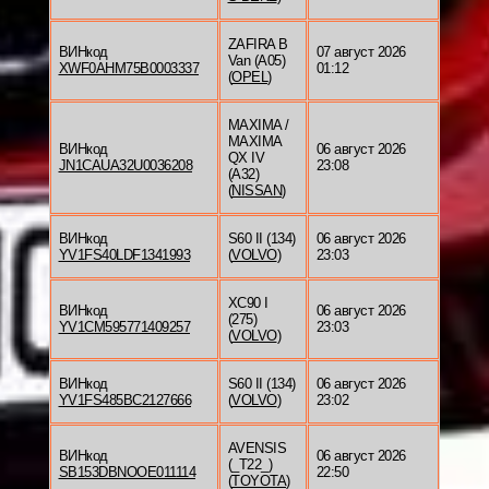
ZAFIRA B
ВИНкод
07 август 2026
Van (A05)
XWF0AHM75B0003337
01:12
(
OPEL
)
MAXIMA /
MAXIMA
ВИНкод
06 август 2026
QX IV
JN1CAUA32U0036208
23:08
(A32)
(
NISSAN
)
ВИНкод
S60 II (134)
06 август 2026
YV1FS40LDF1341993
(
VOLVO
)
23:03
XC90 I
ВИНкод
06 август 2026
(275)
YV1CM595771409257
23:03
(
VOLVO
)
ВИНкод
S60 II (134)
06 август 2026
YV1FS485BC2127666
(
VOLVO
)
23:02
AVENSIS
ВИНкод
06 август 2026
(_T22_)
SB153DBNOOE011114
22:50
(
TOYOTA
)