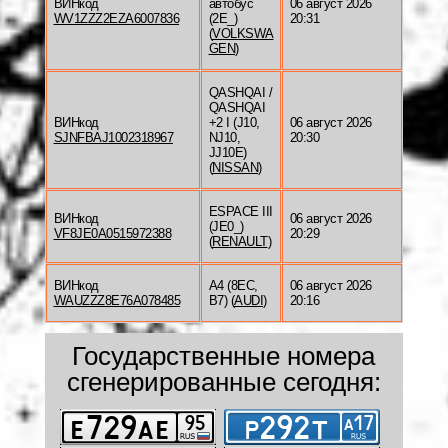
ВИНкод
автобус
06 август 2026
WV1ZZZ2EZA6007836
(2E_)
20:31
(
VOLKSWA
GEN
)
QASHQAI /
QASHQAI
ВИНкод
+2 I (J10,
06 август 2026
SJNFBAJ1002318967
NJ10,
20:30
JJ10E)
(
NISSAN
)
ESPACE III
ВИНкод
06 август 2026
(JE0_)
VF8JE0A0515972388
20:29
(
RENAULT
)
ВИНкод
A4 (8EC,
06 август 2026
WAUZZZ8E76A078485
B7) (
AUDI
)
20:16
Государственные номера
сгенерированные сегодня: