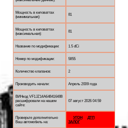
Мощность в киловаттах
81
(минимальная):
Мощность в киловаттах
81
(максимальная):
Название по модификации:
1.5 dCi
Номер по модификации:
5855
Количество клапанов:
2
Производить начали:
Апрель 2009 года
ВИНкод VF1JZ14A648416488
расшифровали на нашем
07 август 2026 04:59
сайте:
Проверьте дополнительно
УГОН
ДТП
Ваш автомобиль на:
ЗАЛОГ