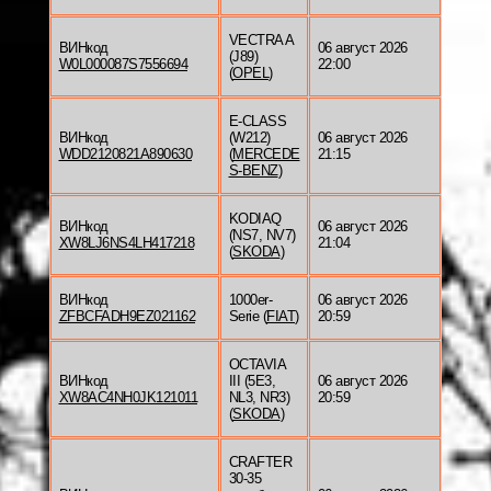
VECTRA A
ВИНкод
06 август 2026
(J89)
W0L000087S7556694
22:00
(
OPEL
)
E-CLASS
ВИНкод
(W212)
06 август 2026
WDD2120821A890630
(
MERCEDE
21:15
S-BENZ
)
KODIAQ
ВИНкод
06 август 2026
(NS7, NV7)
XW8LJ6NS4LH417218
21:04
(
SKODA
)
ВИНкод
1000er-
06 август 2026
ZFBCFADH9EZ021162
Serie (
FIAT
)
20:59
OCTAVIA
ВИНкод
III (5E3,
06 август 2026
XW8AC4NH0JK121011
NL3, NR3)
20:59
(
SKODA
)
CRAFTER
30-35