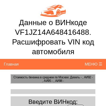
Данные о ВИНкоде
VF1JZ14A648416488.
Расшифровать VIN код
автомобиля
Главная
МЕНЮ ☰
Стоимость бензина
в среднем по Москве: Дизель - , АИ92 -
, АИ95 - , АИ98 -
Введите ВИНкод: