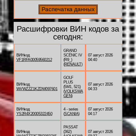
Расшифровки ВИН кодов за
сегодня:
GRAND
ВИНкод
SCÉNIC IV
07 август 2026
VF1RFA00059560212
(R9_)
04:40
(
RENAULT
)
GOLF
PLUS
ВИНкод
07 август 2026
(5M1, 521)
WVWZZZ1KZDW097601
04:33
(
VOLKSWA
GEN
)
ВИНкод
4 - series
07 август 2026
YS2R4X20005322450
(
SCANIA
)
04:17
PASSAT
ВИНкод
(362)
07 август 2026