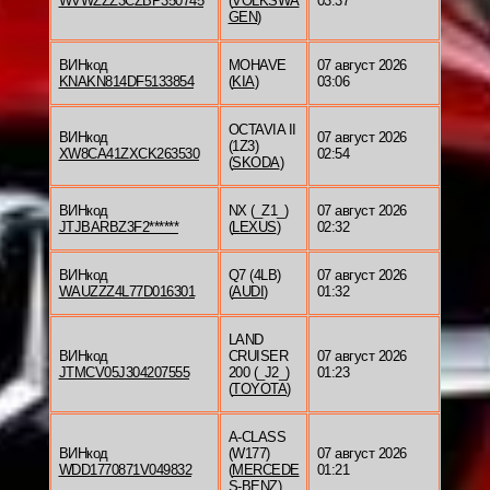
WVWZZZ3CZBP350745
(
VOLKSWA
03:37
GEN
)
ВИНкод
MOHAVE
07 август 2026
KNAKN814DF5133854
(
KIA
)
03:06
OCTAVIA II
ВИНкод
07 август 2026
(1Z3)
XW8CA41ZXCK263530
02:54
(
SKODA
)
ВИНкод
NX (_Z1_)
07 август 2026
JTJBARBZ3F2******
(
LEXUS
)
02:32
ВИНкод
Q7 (4LB)
07 август 2026
WAUZZZ4L77D016301
(
AUDI
)
01:32
LAND
ВИНкод
CRUISER
07 август 2026
JTMCV05J304207555
200 (_J2_)
01:23
(
TOYOTA
)
A-CLASS
ВИНкод
(W177)
07 август 2026
WDD1770871V049832
(
MERCEDE
01:21
S-BENZ
)