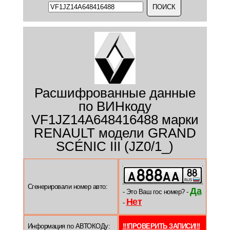
Расшифрованные данные
по ВИНкоду
VF1JZ14A648416488 марки
RENAULT модели GRAND
SCÉNIC III (JZ0/1_)
Сгенерировали номер авто:
Да
- Это Ваш гос номер? -
Нет
-
Информация по АВТОКОДу:
!!!ПРОВЕРИТЬ ЗАПИСИ!!!