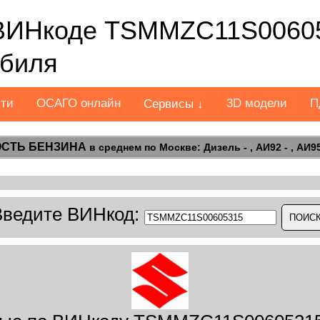
ВИНкоде TSMMZC11S00605
обиля
сти
ОСАГО онлайн
3D модели
П
Сервисы ↓
СТЬ БЕНЗИНА
в среднем по Москве: Дизель - , АИ92 - , АИ95 
Введите ВИНкод: