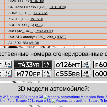
CIVIC IX (FK) (
HONDA
)
C4 Grand Picasso I (UA_) (
CITROËN
)
AURIS (_E15_) (
TOYOTA
)
XC70 II (136) (
VOLVO
)
SORENTO I (JC) (
KIA
)
308 I (4A_, 4C_) (
PEUGEOT
)
DUCATO автобус (250_, 290_) (
FIAT
)
A4 (8D2, B5) (
AUDI
)
рственные номера сгенерированные с
3D модели автомобилей: