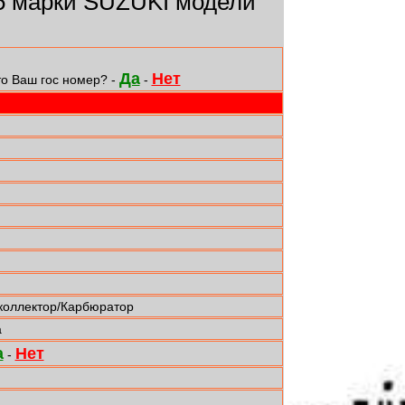
 марки SUZUKI модели
Да
Нет
то Ваш гос номер? -
-
коллектор/Карбюратор
а
а
Нет
-