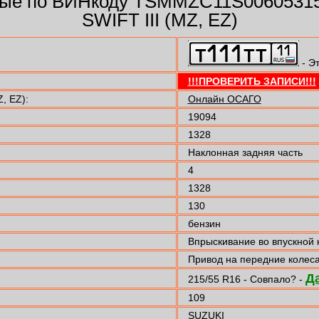
ые по ВИНкоду TSMMZC11S00605315
SWIFT III (MZ, EZ)
- Э
!!!ПРОВЕРИТЬ ЗАПИСИ!!!
, EZ):
Онлайн ОСАГО
19094
1328
Наклонная задняя часть
4
1328
130
бензин
Впрыскивание во впускной 
Привод на передние колес
Д
215/55 R16 - Совпало? -
109
SUZUKI