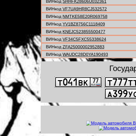
ВИНкод
SHHFK28606U032361
ВИНкод
VF7UA9HR8CJ532572
ВИНкод
NMTKE58E20R069758
ВИНкод
YV1BZ8756C1118409
ВИНкод
KNEJC523855500477
ВИНкод
VF34C5FXC55338624
ВИНкод
ZFA25000002952883
ВИНкод
WAUDC28D0YA190493
Госуда