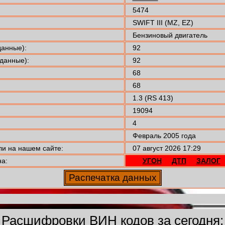
5474
SWIFT III (MZ, EZ)
Бензиновый двигатель
анные):
92
данные):
92
68
68
1.3 (RS 413)
19094
4
Февраль 2005 года
 на нашем сайте:
07 август 2026 17:29
а:
УГОН
ДТП
ЗАЛОГ
Расшифровки ВИН кодов за сегодня: