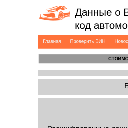
Данные о 
код автом
Главная
Проверить ВИН
Ново
СТОИМО