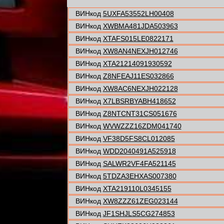
ВИНкод
5UXFA53552LH00408
ВИНкод
XWBMA481JDA503963
ВИНкод
XTAFS015LE0822171
ВИНкод
XW8AN4NEXJH012746
ВИНкод
XTA21214091930592
ВИНкод
Z8NFEAJ11ES032866
ВИНкод
XW8AC6NEXJH022128
ВИНкод
X7LBSRBYABH418652
ВИНкод
Z8NTCNT31CS051676
ВИНкод
WVWZZZ16ZDM041740
ВИНкод
VF38D5FS8CL012085
ВИНкод
WDD2040491A525918
ВИНкод
SALWR2VF4FA521145
ВИНкод
5TDZA3EHXAS007380
ВИНкод
XTA219110L0345155
ВИНкод
XW8ZZZ61ZEG023144
ВИНкод
JF1SHJLS5CG274853