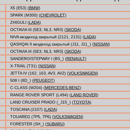
X5 (E53) (
BMW
)
SPARK (M300) (
CHEVROLET
)
ZHIGULI (
LADA
)
OCTAVIA III (5E3, NL3, NR3) (
SKODA
)
NIVA вездеход закрытый (2121, 2131) (
LADA
)
QASHQAI II вездеход закрытый (J11, J11_) (
NISSAN
)
OCTAVIA III (5E3, NL3, NR3) (
SKODA
)
SANDERO/STEPWAY I (BS_) (
RENAULT
)
X-TRAIL (T31) (
NISSAN
)
JETTA IV (162, 163, AV3, AV2) (
VOLKSWAGEN
)
508 I (8D_) (
PEUGEOT
)
C-CLASS (W204) (
MERCEDES-BENZ
)
RANGE ROVER SPORT (L494) (
LAND ROVER
)
LAND CRUISER PRADO (_J15_) (
TOYOTA
)
TOSCANA (2107) (
LADA
)
TOUAREG (7P5, 7P6) (
VOLKSWAGEN
)
FORESTER (SH_) (
SUBARU
)