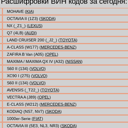
Расшифровки ВИН кодов за сегодня:
MOHAVE (
KIA
)
OCTAVIA II (1Z3) (
SKODA
)
NX (_Z1_) (
LEXUS
)
Q7 (4LB) (
AUDI
)
LAND CRUISER 200 (_J2_) (
TOYOTA
)
A-CLASS (W177) (
MERCEDES-BENZ
)
ZAFIRA B Van (A05) (
OPEL
)
MAXIMA / MAXIMA QX IV (A32) (
NISSAN
)
S60 II (134) (
VOLVO
)
XC90 I (275) (
VOLVO
)
S60 II (134) (
VOLVO
)
AVENSIS (_T22_) (
TOYOTA
)
VECTRA A (J89) (
OPEL
)
E-CLASS (W212) (
MERCEDES-BENZ
)
KODIAQ (NS7, NV7) (
SKODA
)
1000er-Serie (
FIAT
)
OCTAVIA III (5E3, NL3, NR3) (
SKODA
)