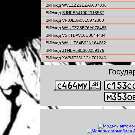
ВИНкод
WV1ZZZ2EZA6007836
ВИНкод
SJNFBAJ1002318967
ВИНкод
VF8JE0A0515972388
ВИНкод
WAUZZZ8E76A078485
ВИНкод
VSKTBAV10U0044484
ВИНкод
WAULT64B62N164682
ВИНкод
JTNBV58E30J039176
ВИНкод
XW8JF25L2CH701246
Госуда