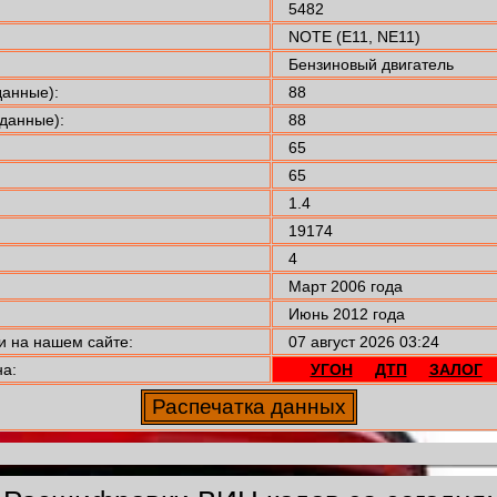
5482
NOTE (E11, NE11)
Бензиновый двигатель
анные):
88
данные):
88
65
65
1.4
19174
4
Март 2006 года
Июнь 2012 года
 на нашем сайте:
07 август 2026 03:24
а:
УГОН
ДТП
ЗАЛОГ