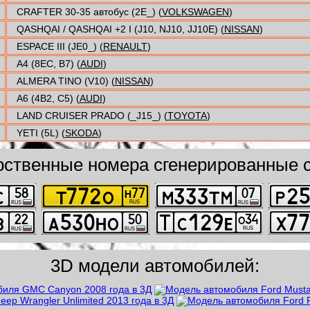
CRAFTER 30-35 автобус (2E_) (
VOLKSWAGEN
)
QASHQAI / QASHQAI +2 I (J10, NJ10, JJ10E) (
NISSAN
)
ESPACE III (JE0_) (
RENAULT
)
A4 (8EC, B7) (
AUDI
)
ALMERA TINO (V10) (
NISSAN
)
A6 (4B2, C5) (
AUDI
)
LAND CRUISER PRADO (_J15_) (
TOYOTA
)
YETI (5L) (
SKODA
)
рственные номера сгенерированные с
3D модели автомобилей: