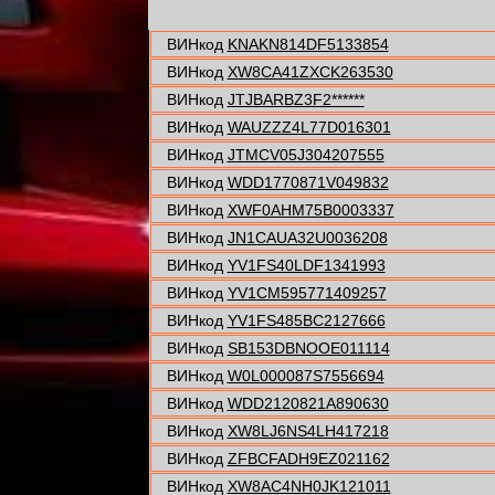
ВИНкод
KNAKN814DF5133854
ВИНкод
XW8CA41ZXCK263530
ВИНкод
JTJBARBZ3F2******
ВИНкод
WAUZZZ4L77D016301
ВИНкод
JTMCV05J304207555
ВИНкод
WDD1770871V049832
ВИНкод
XWF0AHM75B0003337
ВИНкод
JN1CAUA32U0036208
ВИНкод
YV1FS40LDF1341993
ВИНкод
YV1CM595771409257
ВИНкод
YV1FS485BC2127666
ВИНкод
SB153DBNOOE011114
ВИНкод
W0L000087S7556694
ВИНкод
WDD2120821A890630
ВИНкод
XW8LJ6NS4LH417218
ВИНкод
ZFBCFADH9EZ021162
ВИНкод
XW8AC4NH0JK121011