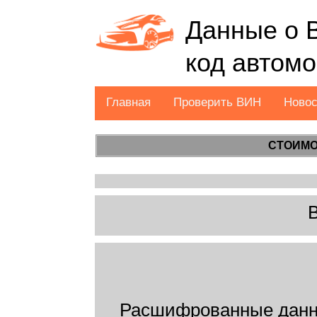
Данные о 
код автом
Главная
Проверить ВИН
Ново
СТОИМО
Расшифрованные данн