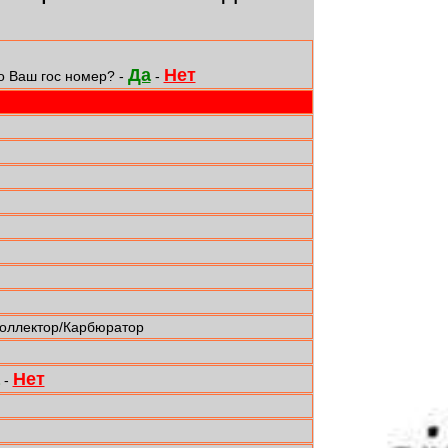
Да
Нет
о Ваш гос номер? -
-
коллектор/Карбюратор
Нет
-