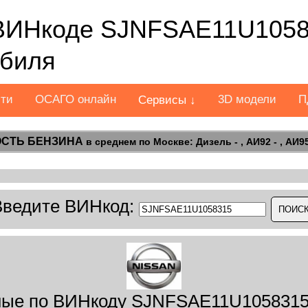
ВИНкоде SJNFSAE11U1058
обиля
сти
ОСАГО онлайн
3D модели
П
Сервисы ↓
СТЬ БЕНЗИНА
в среднем по Москве: Дизель - , АИ92 - , АИ95 
Введите ВИНкод:
ые по ВИНкоду SJNFSAE11U1058315