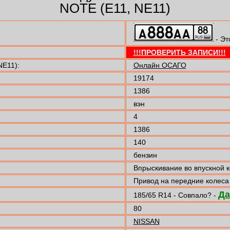
NOTE (E11, NE11)
- Эт
!!!ПРОВЕРИТЬ ЗАПИСИ!!!
NE11):
Онлайн ОСАГО
19174
1386
вэн
4
1386
140
бензин
Впрыскивание во впускной 
Привод на передние колеса
Да
185/65 R14 - Совпало? -
80
NISSAN