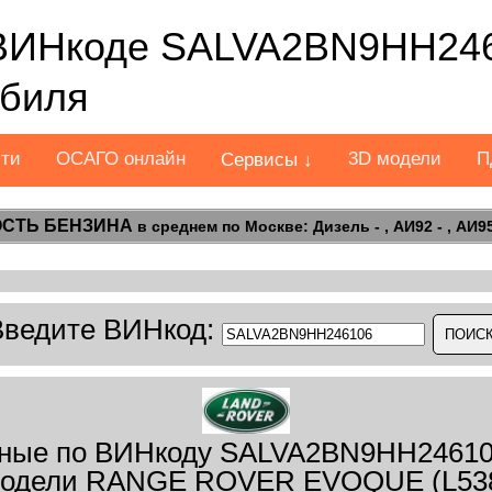
ВИНкоде SALVA2BN9HH246
обиля
сти
ОСАГО онлайн
3D модели
П
Сервисы ↓
СТЬ БЕНЗИНА
в среднем по Москве: Дизель - , АИ92 - , АИ95 
Введите ВИНкод:
ные по ВИНкоду SALVA2BN9HH2461
одели RANGE ROVER EVOQUE (L53