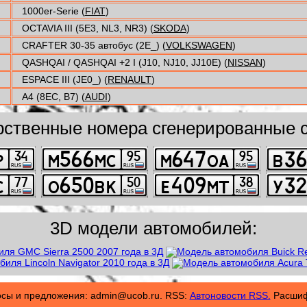
1000er-Serie (
FIAT
)
OCTAVIA III (5E3, NL3, NR3) (
SKODA
)
CRAFTER 30-35 автобус (2E_) (
VOLKSWAGEN
)
QASHQAI / QASHQAI +2 I (J10, NJ10, JJ10E) (
NISSAN
)
ESPACE III (JE0_) (
RENAULT
)
A4 (8EC, B7) (
AUDI
)
рственные номера сгенерированные с
3D модели автомобилей:
осы и предложения: admin@ucob.ru. RSS:
Автоновости RSS.
Расшифр