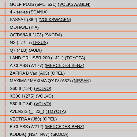
GOLF PLUS (5M1, 521) (
VOLKSWAGEN
)
4 - series (
SCANIA
)
PASSAT (362) (
VOLKSWAGEN
)
MOHAVE (
KIA
)
OCTAVIA II (1Z3) (
SKODA
)
NX (_Z1_) (
LEXUS
)
Q7 (4LB) (
AUDI
)
LAND CRUISER 200 (_J2_) (
TOYOTA
)
A-CLASS (W177) (
MERCEDES-BENZ
)
ZAFIRA B Van (A05) (
OPEL
)
MAXIMA / MAXIMA QX IV (A32) (
NISSAN
)
S60 II (134) (
VOLVO
)
XC90 I (275) (
VOLVO
)
S60 II (134) (
VOLVO
)
AVENSIS (_T22_) (
TOYOTA
)
VECTRA A (J89) (
OPEL
)
E-CLASS (W212) (
MERCEDES-BENZ
)
KODIAQ (NS7, NV7) (
SKODA
)