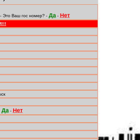
Да
Нет
- Это Ваш гос номер? -
-
!!!
ыск
Да
Нет
-
-