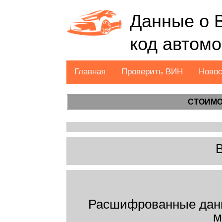
Данные о 
код автом
Главная
Проверить ВИН
Ново
СТОИМО
Расшифрованные дан
м