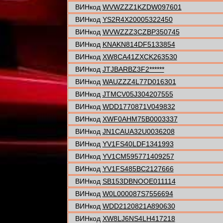
ВИНкод
WVWZZZ1KZDW097601
ВИНкод
YS2R4X20005322450
ВИНкод
WVWZZZ3CZBP350745
ВИНкод
KNAKN814DF5133854
ВИНкод
XW8CA41ZXCK263530
ВИНкод
JTJBARBZ3F2******
ВИНкод
WAUZZZ4L77D016301
ВИНкод
JTMCV05J304207555
ВИНкод
WDD1770871V049832
ВИНкод
XWF0AHM75B0003337
ВИНкод
JN1CAUA32U0036208
ВИНкод
YV1FS40LDF1341993
ВИНкод
YV1CM595771409257
ВИНкод
YV1FS485BC2127666
ВИНкод
SB153DBNOOE011114
ВИНкод
W0L000087S7556694
ВИНкод
WDD2120821A890630
ВИНкод
XW8LJ6NS4LH417218