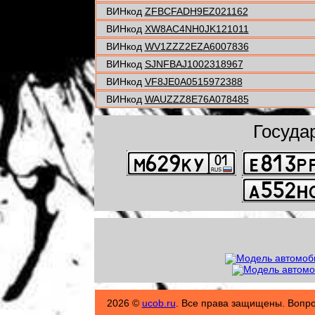
ВИНкод
ZFBCFADH9EZ021162
ВИНкод
XW8AC4NH0JK121011
ВИНкод
WV1ZZZ2EZA6007836
ВИНкод
SJNFBAJ1002318967
ВИНкод
VF8JE0A0515972388
ВИНкод
WAUZZZ8E76A078485
Госуда
2026 ©
ucob.ru
. Все права защищены. Вопр