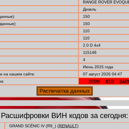
RANGE ROVER EVOQUE 
Дизель
анные):
150
данные):
150
110
110
2.0 D 4x4
115148
4
Июнь 2015 года
 на нашем сайте:
07 август 2026 04:47
а:
УГОН
ДТП
ЗАЛ
Расшифровки ВИН кодов за сегодня:
GRAND SCÉNIC IV (R9_) (
RENAULT
)