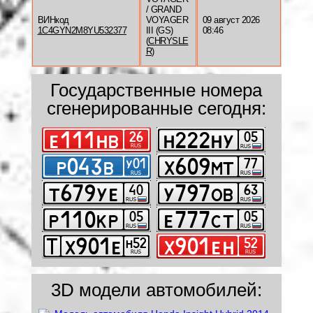
/ GRAND
ВИНкод
VOYAGER
09 август 2026
1C4GYN2M8YU532377
III (GS)
08:46
(
CHRYSLE
R
)
Государственные номера
сгенерированные сегодня:
3D модели автомобилей: