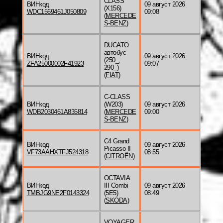
CLASS
ВИНкод
09 август 2026
(X156)
WDC1569461J050809
09:08
(
MERCEDE
S-BENZ
)
DUCATO
автобус
ВИНкод
09 август 2026
(250_,
ZFA25000002F41923
09:07
290_)
(
FIAT
)
C-CLASS
ВИНкод
(W203)
09 август 2026
WDB2030461A835814
(
MERCEDE
09:00
S-BENZ
)
C4 Grand
ВИНкод
09 август 2026
Picasso II
VF73AAHXTFJ524318
08:55
(
CITROËN
)
OCTAVIA
ВИНкод
III Combi
09 август 2026
TMBJG9NE2F0143324
(5E5)
08:49
(
SKODA
)
VOYAGER