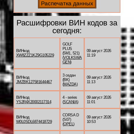
Расшифровки ВИН кодов за
сегодня:
GOLF
PLUS
ВИНкод
09 август 2026
(5M1, 521)
XW8ZZZ1KZ9G105229
11:19
(
VOLKSWA
GEN
)
3 седан
ВИНкод
09 август 2026
(BK)
JMZBK127581644467
11:13
(
MAZDA
)
ВИНкод
4 - series
09 август 2026
YS2R4X20002117314
(
SCANIA
)
11:01
CORSA D
ВИНкод
09 август 2026
(S07)
W0L0SDL6874418729
10:53
(
OPEL
)