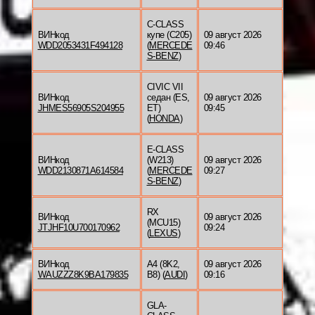
C-CLASS
ВИНкод
купе (C205)
09 август 2026
WDD2053431F494128
(
MERCEDE
09:46
S-BENZ
)
CIVIC VII
ВИНкод
седан (ES,
09 август 2026
JHMES56905S204955
ET)
09:45
(
HONDA
)
E-CLASS
ВИНкод
(W213)
09 август 2026
WDD2130871A614584
(
MERCEDE
09:27
S-BENZ
)
RX
ВИНкод
09 август 2026
(MCU15)
JTJHF10U700170962
09:24
(
LEXUS
)
ВИНкод
A4 (8K2,
09 август 2026
WAUZZZ8K9BA179835
B8) (
AUDI
)
09:16
GLA-