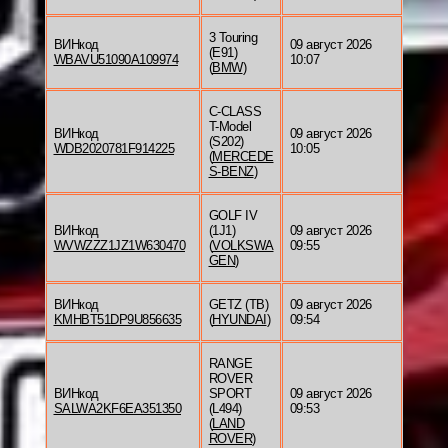
3 Touring
ВИНкод
09 август 2026
(E91)
WBAVU51090A109974
10:07
(
BMW
)
C-CLASS
T-Model
ВИНкод
09 август 2026
(S202)
WDB2020781F914225
10:05
(
MERCEDE
S-BENZ
)
GOLF IV
ВИНкод
(1J1)
09 август 2026
WVWZZZ1JZ1W630470
(
VOLKSWA
09:55
GEN
)
ВИНкод
GETZ (TB)
09 август 2026
KMHBT51DP9U856635
(
HYUNDAI
)
09:54
RANGE
ROVER
ВИНкод
SPORT
09 август 2026
SALWA2KF6EA351350
(L494)
09:53
(
LAND
ROVER
)