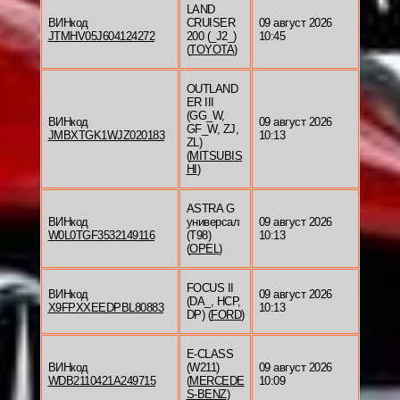
LAND
ВИНкод
CRUISER
09 август 2026
JTMHV05J604124272
200 (_J2_)
10:45
(
TOYOTA
)
OUTLAND
ER III
(GG_W,
ВИНкод
09 август 2026
GF_W, ZJ,
JMBXTGK1WJZ020183
10:13
ZL)
(
MITSUBIS
HI
)
ASTRA G
ВИНкод
универсал
09 август 2026
W0L0TGF3532149116
(T98)
10:13
(
OPEL
)
FOCUS II
ВИНкод
09 август 2026
(DA_, HCP,
X9FPXXEEDPBL80883
10:13
DP) (
FORD
)
E-CLASS
ВИНкод
(W211)
09 август 2026
WDB2110421A249715
(
MERCEDE
10:09
S-BENZ
)