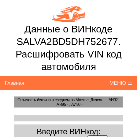
Данные о ВИНкоде
SALVA2BD5DH752677.
Расшифровать VIN код
автомобиля
Главная
МЕНЮ ☰
Стоимость бензина
в среднем по Москве: Дизель - , АИ92 -
, АИ95 - , АИ98 -
Введите ВИНкод: