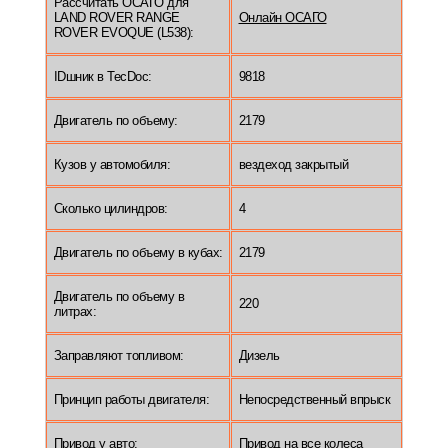
Рассчитать ОСАГО для
LAND ROVER RANGE
Онлайн ОСАГО
ROVER EVOQUE (L538):
IDшник в TecDoc:
9818
Двигатель по объему:
2179
Кузов у автомобиля:
вездеход закрытый
Сколько цилиндров:
4
Двигатель по объему в кубах:
2179
Двигатель по объему в
220
литрах:
Заправляют топливом:
Дизель
Принцип работы двигателя:
Непосредственный впрыск
Привод у авто:
Привод на все колеса