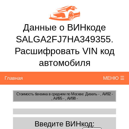
Данные о ВИНкоде
SALGA2FJ7HA349355.
Расшифровать VIN код
автомобиля
Главная
МЕНЮ ☰
Стоимость бензина
в среднем по Москве: Дизель - , АИ92 -
, АИ95 - , АИ98 -
Введите ВИНкод: