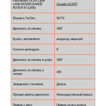
Рассчитать ОСАГО для
LAND ROVER RANGE
Онлайн ОСАГО
ROVER IV (L405):
IDшник в TecDoc:
56776
Двигатель по объему:
4367
Кузов у автомобиля:
вездеход закрытый
Сколько цилиндров:
8
Двигатель по объему в кубах:
4367
Двигатель по объему в
440
литрах:
Заправляют топливом:
Дизель
Принцип работы двигателя:
Непосредственный впрыск
Привод у авто:
Привод на все колеса