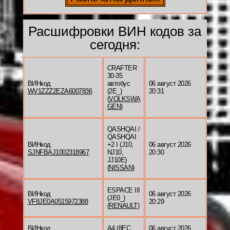
Расшифровки ВИН кодов за
сегодня:
CRAFTER
30-35
ВИНкод
автобус
06 август 2026
WV1ZZZ2EZA6007836
(2E_)
20:31
(
VOLKSWA
GEN
)
QASHQAI /
QASHQAI
ВИНкод
+2 I (J10,
06 август 2026
SJNFBAJ1002318967
NJ10,
20:30
JJ10E)
(
NISSAN
)
ESPACE III
ВИНкод
06 август 2026
(JE0_)
VF8JE0A0515972388
20:29
(
RENAULT
)
ВИНкод
A4 (8EC,
06 август 2026