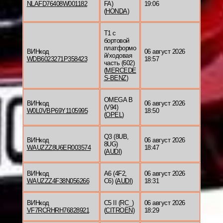
NLAFD76408W001182
FA)
19:06
(
HONDA
)
T1 c
бортовой
платформо
ВИНкод
06 август 2026
й/ходовая
WDB6023271P358423
18:57
часть (602)
(
MERCEDE
S-BENZ
)
OMEGA B
ВИНкод
06 август 2026
(V94)
W0L0VBP69Y1105995
18:50
(
OPEL
)
Q3 (8UB,
ВИНкод
06 август 2026
8UG)
WAUZZZ8U6ER003574
18:47
(
AUDI
)
ВИНкод
A6 (4F2,
06 август 2026
WAUZZZ4F38N056266
C6) (
AUDI
)
18:31
ВИНкод
C5 II (RC_)
06 август 2026
VF7RCRHRH76828921
(
CITROËN
)
18:29