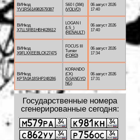
ВИНкод
S60 I (384)
06 август 2026
YV1RS614982679387
(
VOLVO
)
17:40
LOGAN I
ВИНкод
06 август 2026
(LS_)
X7LLSRB1HBH428612
17:40
(
RENAULT
)
FOCUS III
ВИНкод
06 август 2026
Turnier
X9FLXXEEBLCK27475
17:34
(
FORD
)
KORANDO
ВИНкод
(CK)
06 август 2026
KPTA0A18SHP248286
(
SSANGYO
17:31
NG
)
Государственные номера
сгенерированные сегодня: