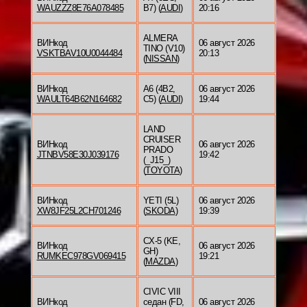
WAUZZZ8E76A078485
B7) (
AUDI
)
20:16
ALMERA
ВИНкод
06 август 2026
TINO (V10)
VSKTBAV10U0044484
20:13
(
NISSAN
)
ВИНкод
A6 (4B2,
06 август 2026
WAULT64B62N164682
C5) (
AUDI
)
19:44
LAND
CRUISER
ВИНкод
06 август 2026
PRADO
JTNBV58E30J039176
19:42
(_J15_)
(
TOYOTA
)
ВИНкод
YETI (5L)
06 август 2026
XW8JF25L2CH701246
(
SKODA
)
19:39
CX-5 (KE,
ВИНкод
06 август 2026
GH)
RUMKEC978GV069415
19:21
(
MAZDA
)
CIVIC VIII
ВИНкод
седан (FD,
06 август 2026