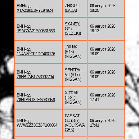
ВИНкод
ZHIGULI
06 август 2026
XTA219110FY194924
(
LADA
)
18:25
SX4 (EY,
ВИНкод
06 август 2026
GY)
JSAGYA21S00331563
18:13
(
SUZUKI
)
100 NX
ВИНкод
06 август 2026
(B13)
1N4AZ0CP1DC400176
18:09
(
NISSAN
)
SENTRA
ВИНкод
06 август 2026
VII (B17)
Z8NBFAB1753092794
18:09
(
NISSAN
)
X-TRAIL
ВИНкод
06 август 2026
(T32_)
Z8NTANT32ES030956
17:41
(
NISSAN
)
PASSAT
ВИНкод
CC (357)
06 август 2026
WVWZZZ3CZ8P100604
(
VOLKSWA
17:41
GEN
)