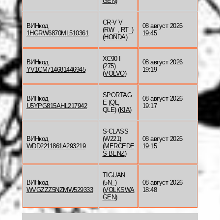
GEN
)
CR-V V
ВИНкод
08 август 2026
(RW_, RT_)
1HGRW6870ML510361
19:45
(
HONDA
)
XC90 I
ВИНкод
08 август 2026
(275)
YV1CM714681446945
19:19
(
VOLVO
)
SPORTAG
ВИНкод
08 август 2026
E (QL,
U5YPG815AHL217942
19:17
QLE) (
KIA
)
S-CLASS
ВИНкод
(W221)
08 август 2026
WDD2211861A293219
(
MERCEDE
19:15
S-BENZ
)
TIGUAN
ВИНкод
(5N_)
08 август 2026
WVGZZZ5NZMW529333
(
VOLKSWA
18:48
GEN
)