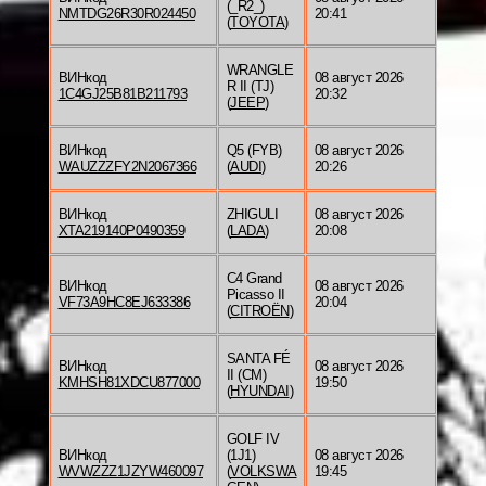
(_R2_)
NMTDG26R30R024450
20:41
(
TOYOTA
)
WRANGLE
ВИНкод
08 август 2026
R II (TJ)
1C4GJ25B81B211793
20:32
(
JEEP
)
ВИНкод
Q5 (FYB)
08 август 2026
WAUZZZFY2N2067366
(
AUDI
)
20:26
ВИНкод
ZHIGULI
08 август 2026
XTA219140P0490359
(
LADA
)
20:08
C4 Grand
ВИНкод
08 август 2026
Picasso II
VF73A9HC8EJ633386
20:04
(
CITROËN
)
SANTA FÉ
ВИНкод
08 август 2026
II (CM)
KMHSH81XDCU877000
19:50
(
HYUNDAI
)
GOLF IV
ВИНкод
(1J1)
08 август 2026
WVWZZZ1JZYW460097
(
VOLKSWA
19:45