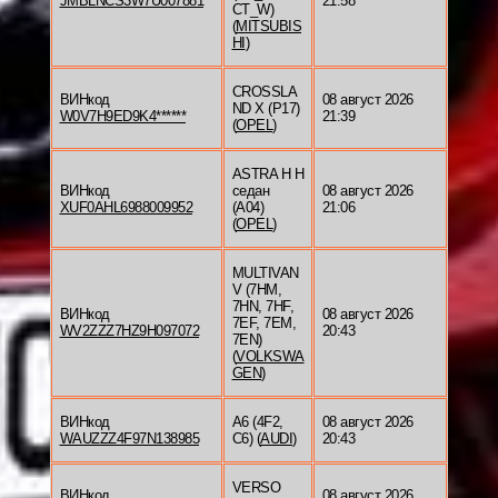
JMBLNCS3W7U007881
21:58
CT_W)
(
MITSUBIS
HI
)
CROSSLA
ВИНкод
08 август 2026
ND X (P17)
W0V7H9ED9K4******
21:39
(
OPEL
)
ASTRA H H
ВИНкод
седан
08 август 2026
XUF0AHL6988009952
(A04)
21:06
(
OPEL
)
MULTIVAN
V (7HM,
7HN, 7HF,
ВИНкод
08 август 2026
7EF, 7EM,
WV2ZZZ7HZ9H097072
20:43
7EN)
(
VOLKSWA
GEN
)
ВИНкод
A6 (4F2,
08 август 2026
WAUZZZ4F97N138985
C6) (
AUDI
)
20:43
VERSO
ВИНкод
08 август 2026