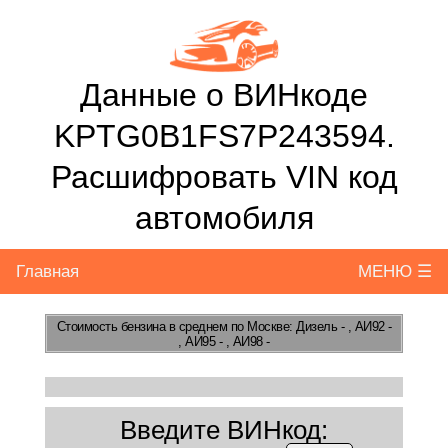
Данные о ВИНкоде
KPTG0B1FS7P243594.
Расшифровать VIN код
автомобиля
Главная
МЕНЮ ☰
Стоимость бензина
в среднем по Москве: Дизель - , АИ92 -
, АИ95 - , АИ98 -
Введите ВИНкод: