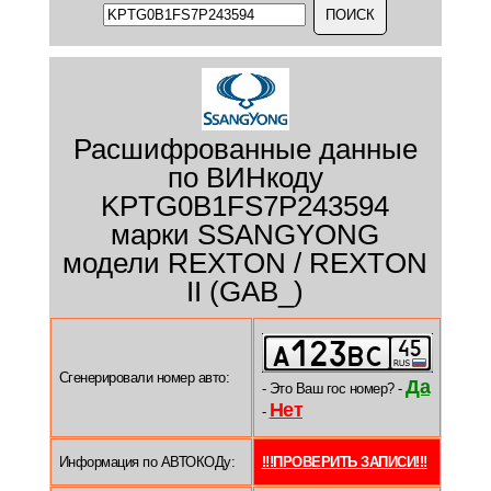
Расшифрованные данные
по ВИНкоду
KPTG0B1FS7P243594
марки SSANGYONG
модели REXTON / REXTON
II (GAB_)
Сгенерировали номер авто:
Да
- Это Ваш гос номер? -
Нет
-
Информация по АВТОКОДу:
!!!ПРОВЕРИТЬ ЗАПИСИ!!!