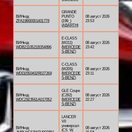
GRANDE
ВИНкод
PUNTO
08 август 2026
ZFA19900001401778
(199_)
23:53
(
ABARTH
)
E-CLASS
ВИНкод
(W211)
08 август 2026
WDB2110521B354896
(
MERCEDE
23:42
S-BENZ
)
C-CLASS
ВИНкод
(W205)
08 август 2026
WDD2050402R027269
(
MERCEDE
23:11
S-BENZ
)
GLE Coupe
ВИНкод
(C292)
08 август 2026
WDC2923561A017052
(
MERCEDE
22:27
S-BENZ
)
LANCER
VII
универсал
ВИНкод
08 август 2026
(CS_W,