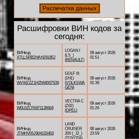
Расшифровки ВИН кодов за
сегодня:
LOGAN I
ВИНкод
09 август 2026
(LS_)
X7LLSRB2HAH291852
01:51
(
RENAULT
)
GOLF III
ВИНкод
(1H1)
09 август 2026
WVWZZZ1HZNW007539
(
VOLKSWA
01:38
GEN
)
VECTRA C
ВИНкод
09 август 2026
(Z02)
W0L0ZCF6971128668
01:26
(
OPEL
)
LAND
ВИНкод
CRUISER
08 август 2026
JTMHV05J904103450
200 (_J2_)
23:59
(
TOYOTA
)