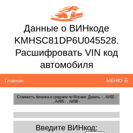
Данные о ВИНкоде
KMHSC81DP6U045528.
Расшифровать VIN код
автомобиля
Главная
МЕНЮ ☰
Стоимость бензина
в среднем по Москве: Дизель - , АИ92 -
, АИ95 - , АИ98 -
Введите ВИНкод: