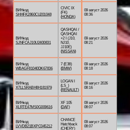
CIVIC IX
ВИНкод
09 август 2026
(FK)
SHHFK2860CU201048
08:36
(
HONDA
)
QASHQAI /
QASHQAI
ВИНкод
+2 I (J10,
09 август 2026
SJNFCAJ10U2400831
NJ10,
08:21
JJ10E)
(
NISSAN
)
ВИНкод
7 (E38)
09 август 2026
WBAGF81040DK67836
(
BMW
)
08:18
LOGAN I
ВИНкод
09 август 2026
(LS_)
X7LLSRABH8H181979
08:16
(
RENAULT
)
ВИНкод
XF 105
09 август 2026
XLRTE47MS0G009616
(
DAF
)
08:07
CHANCE
ВИНкод
09 август 2026
Hatchback
LVVDB21BXPC045212
08:07
(
CHERY
)