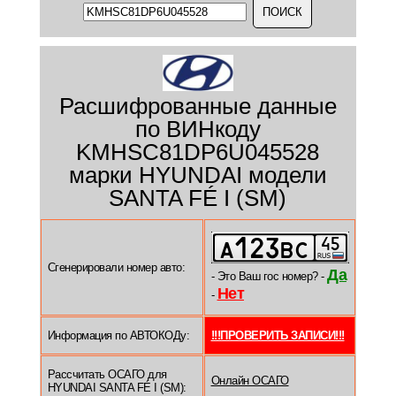
Расшифрованные данные
по ВИНкоду
KMHSC81DP6U045528
марки HYUNDAI модели
SANTA FÉ I (SM)
Сгенерировали номер авто:
Да
- Это Ваш гос номер? -
Нет
-
Информация по АВТОКОДу:
!!!ПРОВЕРИТЬ ЗАПИСИ!!!
Рассчитать ОСАГО для
Онлайн ОСАГО
HYUNDAI SANTA FÉ I (SM):