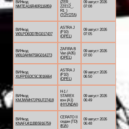
ВИНкод
(ZER_,
09 август 2026
NMTEA16R40R116859
ZZE12_,
07:08
R1_)
(
TOYOTA
)
ASTRA J
ВИНкод
09 август 2026
(P10)
W0LPD6DD7BG017437
07:05
(
OPEL
)
ZAFIRA B
ВИНкод
09 август 2026
Van (A05)
W0L0AHM759G014273
07:00
(
OPEL
)
ASTRA J
ВИНкод
09 август 2026
(P10)
XUFPE6DC5C3016664
06:50
(
OPEL
)
H-1 /
ВИНкод
STAREX
09 август 2026
KMJWWH7JP6U727418
вэн (A1)
06:49
(
HYUNDAI
)
CERATO II
ВИНкод
09 август 2026
седан (TD)
KNAFU411BB5916759
06:48
(
KIA
)