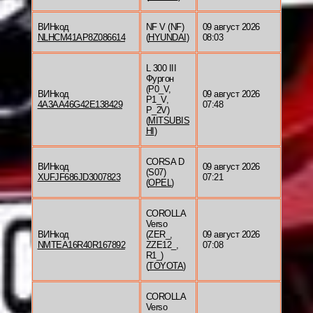
ВИНкод
NF V (NF)
09 август 2026
NLHCM41AP8Z086614
(
HYUNDAI
)
08:03
L 300 III
Фургон
(P0_V,
ВИНкод
09 август 2026
P1_V,
4A3AA46G42E138429
07:48
P_2V)
(
MITSUBIS
HI
)
CORSA D
ВИНкод
09 август 2026
(S07)
XUFJF686JD3007823
07:21
(
OPEL
)
COROLLA
Verso
ВИНкод
(ZER_,
09 август 2026
NMTEA16R40R167892
ZZE12_,
07:08
R1_)
(
TOYOTA
)
COROLLA
Verso