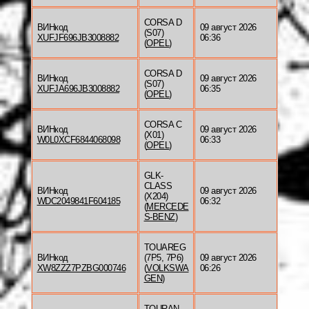
CORSA D
ВИНкод
09 август 2026
(S07)
XUFJF696JB3008882
06:36
(
OPEL
)
CORSA D
ВИНкод
09 август 2026
(S07)
XUFJA696JB3008882
06:35
(
OPEL
)
CORSA C
ВИНкод
09 август 2026
(X01)
W0L0XCF6844068098
06:33
(
OPEL
)
GLK-
CLASS
ВИНкод
09 август 2026
(X204)
WDC2049841F604185
06:32
(
MERCEDE
S-BENZ
)
TOUAREG
ВИНкод
(7P5, 7P6)
09 август 2026
XW8ZZZ7PZBG000746
(
VOLKSWA
06:26
GEN
)
TOURAN