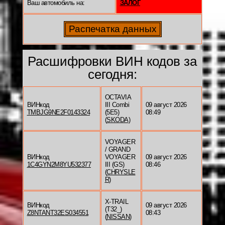
Ваш автомобиль на:
ЗАЛОГ
Расшифровки ВИН кодов за
сегодня:
OCTAVIA
ВИНкод
III Combi
09 август 2026
TMBJG9NE2F0143324
(5E5)
08:49
(
SKODA
)
VOYAGER
/ GRAND
ВИНкод
VOYAGER
09 август 2026
1C4GYN2M8YU532377
III (GS)
08:46
(
CHRYSLE
R
)
X-TRAIL
ВИНкод
09 август 2026
(T32_)
Z8NTANT32ES034551
08:43
(
NISSAN
)