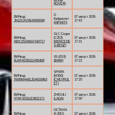
ROVER
)
G
ВИНкод
07 август 2026
Кабриолет
JN12CAV36U0450048
17:43
(
INFINITI
)
GLC Coupe
ВИНкод
(C253)
07 август 2026
WDC2533461F343717
(
MERCEDE
17:31
S-BENZ
)
ВИНкод
X5 (E53)
07 август 2026
5UXFA53552LH00408
(
BMW
)
17:22
SPARK
ВИНкод
(M300)
07 август 2026
XWBMA481JDA503963
(
CHEVROL
17:20
ET
)
ВИНкод
ZHIGULI
07 август 2026
XTAFS015LE0822171
(
LADA
)
17:00
OCTAVIA
ВИНкод
III (5E3,
07 август 2026