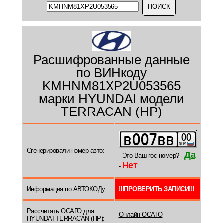
Расшифрованные данные
по ВИНкоду
KMHNM81XP2U053565
марки HYUNDAI модели
TERRACAN (HP)
Сгенерировали номер авто:
Да
- Это Ваш гос номер? -
Нет
-
Информация по АВТОКОДу:
!!!ПРОВЕРИТЬ ЗАПИСИ!!!
Рассчитать ОСАГО для
Онлайн ОСАГО
HYUNDAI TERRACAN (HP):