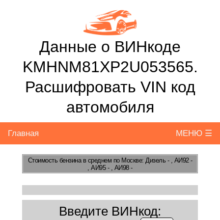
Данные о ВИНкоде
KMHNM81XP2U053565.
Расшифровать VIN код
автомобиля
Главная
МЕНЮ ☰
Стоимость бензина
в среднем по Москве: Дизель - , АИ92 -
, АИ95 - , АИ98 -
Введите ВИНкод: