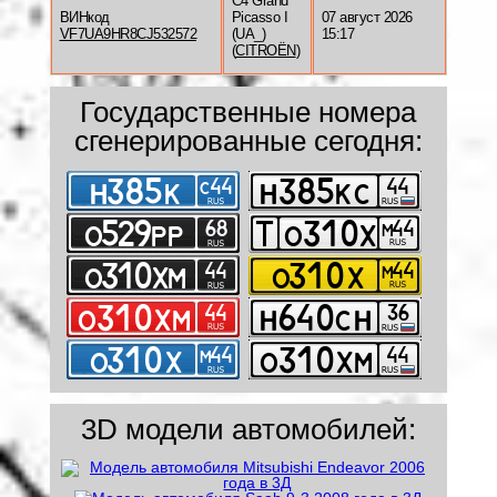
C4 Grand
ВИНкод
Picasso I
07 август 2026
VF7UA9HR8CJ532572
(UA_)
15:17
(
CITROËN
)
Государственные номера
сгенерированные сегодня:
3D модели автомобилей: