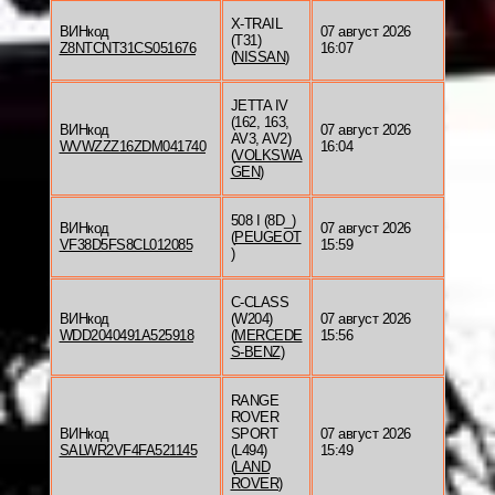
X-TRAIL
ВИНкод
07 август 2026
(T31)
Z8NTCNT31CS051676
16:07
(
NISSAN
)
JETTA IV
(162, 163,
ВИНкод
07 август 2026
AV3, AV2)
WVWZZZ16ZDM041740
16:04
(
VOLKSWA
GEN
)
508 I (8D_)
ВИНкод
07 август 2026
(
PEUGEOT
VF38D5FS8CL012085
15:59
)
C-CLASS
ВИНкод
(W204)
07 август 2026
WDD2040491A525918
(
MERCEDE
15:56
S-BENZ
)
RANGE
ROVER
ВИНкод
SPORT
07 август 2026
SALWR2VF4FA521145
(L494)
15:49
(
LAND
ROVER
)