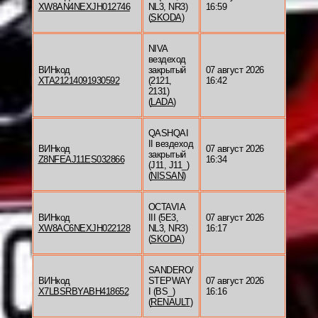
XW8AN4NEXJH012746
NL3, NR3)
16:59
(
SKODA
)
NIVA
вездеход
ВИНкод
закрытый
07 август 2026
XTA21214091930592
(2121,
16:42
2131)
(
LADA
)
QASHQAI
II вездеход
ВИНкод
07 август 2026
закрытый
Z8NFEAJ11ES032866
16:34
(J11, J11_)
(
NISSAN
)
OCTAVIA
ВИНкод
III (5E3,
07 август 2026
XW8AC6NEXJH022128
NL3, NR3)
16:17
(
SKODA
)
SANDERO/
ВИНкод
STEPWAY
07 август 2026
X7LBSRBYABH418652
I (BS_)
16:16
(
RENAULT
)