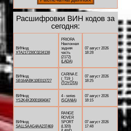
Расшифровки ВИН кодов за
сегодня:
PRIORA
Наклонная
ВИНкод
задняя
07 август 2026
XTA217230C0224138
часть
18:28
(2172)
(
LADA
)
CARINA E
ВИНкод
07 август 2026
(_T19_)
SB164ABK10E013727
18:25
(
TOYOTA
)
ВИНкод
4 - series
07 август 2026
YS2K4X20001904047
(
SCANIA
)
18:15
RANGE
ROVER
ВИНкод
SPORT
07 август 2026
SALLSAAG4AA237469
(L320)
17:48
(
LAND