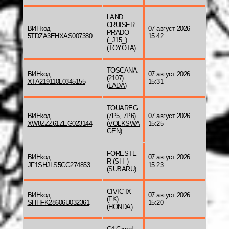
LAND
CRUISER
ВИНкод
07 август 2026
PRADO
5TDZA3EHXAS007380
15:42
(_J15_)
(
TOYOTA
)
TOSCANA
ВИНкод
07 август 2026
(2107)
XTA219110L0345155
15:31
(
LADA
)
TOUAREG
ВИНкод
(7P5, 7P6)
07 август 2026
XW8ZZZ61ZEG023144
(
VOLKSWA
15:25
GEN
)
FORESTE
ВИНкод
07 август 2026
R (SH_)
JF1SHJLS5CG274853
15:23
(
SUBARU
)
CIVIC IX
ВИНкод
07 август 2026
(FK)
SHHFK28606U032361
15:20
(
HONDA
)