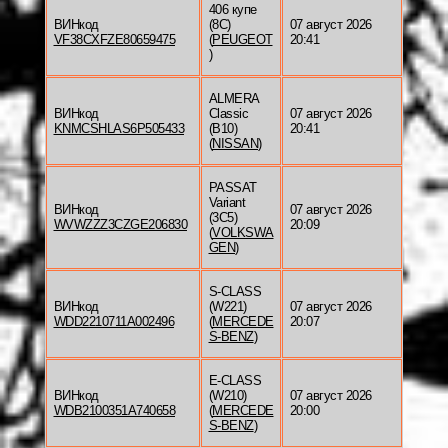
406 купе
ВИНкод
(8C)
07 август 2026
VF38CXFZE80659475
(
PEUGEOT
20:41
)
ALMERA
ВИНкод
Classic
07 август 2026
KNMCSHLAS6P505433
(B10)
20:41
(
NISSAN
)
PASSAT
Variant
ВИНкод
07 август 2026
(3C5)
WVWZZZ3CZGE206830
20:09
(
VOLKSWA
GEN
)
S-CLASS
ВИНкод
(W221)
07 август 2026
WDD2210711A002496
(
MERCEDE
20:07
S-BENZ
)
E-CLASS
ВИНкод
(W210)
07 август 2026
WDB2100351A740658
(
MERCEDE
20:00
S-BENZ
)