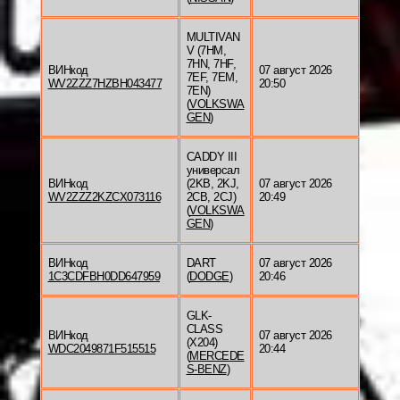
MULTIVAN
V (7HM,
7HN, 7HF,
ВИНкод
07 август 2026
7EF, 7EM,
WV2ZZZ7HZBH043477
20:50
7EN)
(
VOLKSWA
GEN
)
CADDY III
универсал
ВИНкод
(2KB, 2KJ,
07 август 2026
WV2ZZZ2KZCX073116
2CB, 2CJ)
20:49
(
VOLKSWA
GEN
)
ВИНкод
DART
07 август 2026
1C3CDFBH0DD647959
(
DODGE
)
20:46
GLK-
CLASS
ВИНкод
07 август 2026
(X204)
WDC2049871F515515
20:44
(
MERCEDE
S-BENZ
)