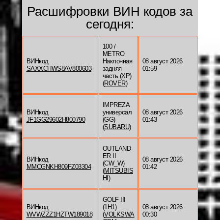
Расшифровки ВИН кодов за
сегодня:
100 /
METRO
ВИНкод
Наклонная
08 август 2026
SAXXCHWS8AV800603
задняя
01:59
часть (XP)
(
ROVER
)
IMPREZA
ВИНкод
универсал
08 август 2026
JF1GG29602H800790
(GG)
01:43
(
SUBARU
)
OUTLAND
ER II
ВИНкод
08 август 2026
(CW_W)
MMCGNKH809FZ03304
01:42
(
MITSUBIS
HI
)
GOLF III
ВИНкод
(1H1)
08 август 2026
WVWZZZ1HZTW189018
(
VOLKSWA
00:30