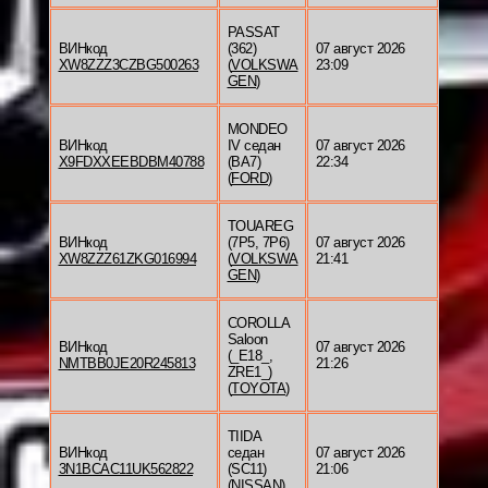
PASSAT
ВИНкод
(362)
07 август 2026
XW8ZZZ3CZBG500263
(
VOLKSWA
23:09
GEN
)
MONDEO
ВИНкод
IV седан
07 август 2026
X9FDXXEEBDBM40788
(BA7)
22:34
(
FORD
)
TOUAREG
ВИНкод
(7P5, 7P6)
07 август 2026
XW8ZZZ61ZKG016994
(
VOLKSWA
21:41
GEN
)
COROLLA
Saloon
ВИНкод
07 август 2026
(_E18_,
NMTBB0JE20R245813
21:26
ZRE1_)
(
TOYOTA
)
TIIDA
ВИНкод
седан
07 август 2026
3N1BCAC11UK562822
(SC11)
21:06
(
NISSAN
)