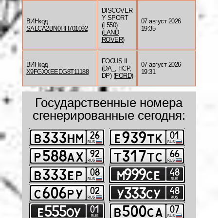
DISCOVER
Y SPORT
ВИНкод
07 август 2026
(L550)
SALCA2BN0HH701092
19:35
(
LAND
ROVER
)
FOCUS II
ВИНкод
07 август 2026
(DA_, HCP,
X9FGXXEEDG8T11188
19:31
DP) (
FORD
)
Государственные номера
сгенерированные сегодня: