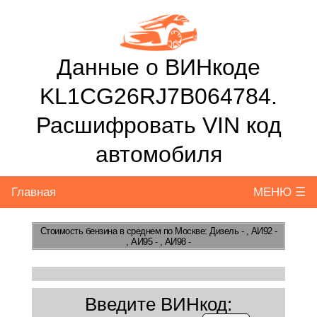
Данные о ВИНкоде
KL1CG26RJ7B064784.
Расшифровать VIN код
автомобиля
Главная
МЕНЮ ☰
Стоимость бензина
в среднем по Москве: Дизель - , АИ92 -
, АИ95 - , АИ98 -
Введите ВИНкод: