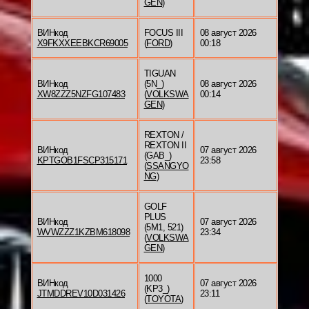
GEN
)
ВИНкод
FOCUS III
08 август 2026
X9FKXXEEBKCR69005
(
FORD
)
00:18
TIGUAN
ВИНкод
(5N_)
08 август 2026
XW8ZZZ5NZFG107483
(
VOLKSWA
00:14
GEN
)
REXTON /
REXTON II
ВИНкод
07 август 2026
(GAB_)
KPTGOB1FSCP315171
23:58
(
SSANGYO
NG
)
GOLF
PLUS
ВИНкод
07 август 2026
(5M1, 521)
WVWZZZ1KZBM618098
23:34
(
VOLKSWA
GEN
)
1000
ВИНкод
07 август 2026
(KP3_)
JTMDDREV10D031426
23:11
(
TOYOTA
)