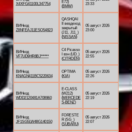
E72)
X4XFG41100L347754
23:33
(
BMW
)
QASHQAI
II вездеход
ВИНкод
05 август 2026
закрытый
Z8NFEAJ11ESO54823
23:00
(J11, J11_)
(
NISSAN
)
C4 Picasso
ВИНкод
05 август 2026
I вэн (UD_)
VF7UD9HR8BJ******
22:55
(
CITROËN
)
ВИНкод
OPTIMA
05 август 2026
KNAGN411BC5220634
(
KIA
)
22:26
E-CLASS
ВИНкод
(W212)
05 август 2026
WDD2120481A708960
(
MERCEDE
22:19
S-BENZ
)
FORESTE
ВИНкод
05 август 2026
R (SG_)
JF1SG5LW48G140150
22:07
(
SUBARU
)