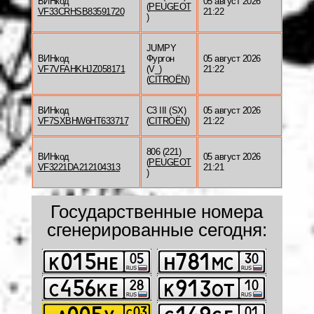
ВИНкод
05 август 2026
(
PEUGEOT
VF33CRHSB83591720
21:22
)
JUMPY
ВИНкод
Фургон
05 август 2026
VF7VFAHKHJZ058171
(V_)
21:22
(
CITROËN
)
ВИНкод
C3 III (SX)
05 август 2026
VF7SXBHW6HT633717
(
CITROËN
)
21:22
806 (221)
ВИНкод
05 август 2026
(
PEUGEOT
VF3221DA212104313
21:21
)
Государственные номера
сгенерированные сегодня: