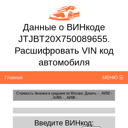
Данные о ВИНкоде
JTJBT20X750089655.
Расшифровать VIN код
автомобиля
Главная
МЕНЮ ☰
Стоимость бензина
в среднем по Москве: Дизель - , АИ92 -
, АИ95 - , АИ98 -
Введите ВИНкод: