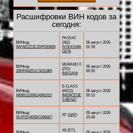
Расшифровки ВИН кодов за
сегодня:
PASSAT
ВИНкод
(362)
06 август 2026
WVWZZZ3CZDP020828
(
VOLKSWA
01:39
GEN
)
MURANO II
ВИНкод
06 август 2026
(Z51)
Z8NTANZ51CS011985
00:35
(
NISSAN
)
E-CLASS
ВИНкод
(W211)
06 август 2026
WDB2110081A991015
(
MERCEDE
00:15
S-BENZ
)
ВИНкод
05 август 2026
XF (
DAF
)
XLRTEH4300G309927
23:49
X6 (E71,
ВИНкод
05 август 2026