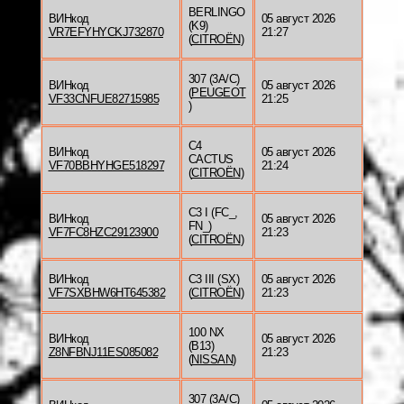
BERLINGO
ВИНкод
05 август 2026
(K9)
VR7EFYHYCKJ732870
21:27
(
CITROËN
)
307 (3A/C)
ВИНкод
05 август 2026
(
PEUGEOT
VF33CNFUE82715985
21:25
)
C4
ВИНкод
05 август 2026
CACTUS
VF70BBHYHGE518297
21:24
(
CITROËN
)
C3 I (FC_,
ВИНкод
05 август 2026
FN_)
VF7FC8HZC29123900
21:23
(
CITROËN
)
ВИНкод
C3 III (SX)
05 август 2026
VF7SXBHW6HT645382
(
CITROËN
)
21:23
100 NX
ВИНкод
05 август 2026
(B13)
Z8NFBNJ11ES085082
21:23
(
NISSAN
)
307 (3A/C)