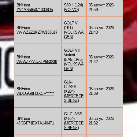
ВИНкод
S80 II (124)
05 август 2026
YV1AS565071030895
(
VOLVO
)
21:59
GOLF V
ВИНкод
(1K1)
05 август 2026
WVWZZZ1KZ7W133617
(
VOLKSWA
21:43
GEN
)
GOLF VII
Variant
ВИНкод
05 август 2026
(BA5, BV5)
WVWZZZAUZJP553239
21:42
(
VOLKSWA
GEN
)
GLK-
CLASS
ВИНкод
05 август 2026
(X204)
WDCGG8HBXCF******
21:39
(
MERCEDE
S-BENZ
)
GL-CLASS
ВИНкод
(X164)
05 август 2026
4JGBF71EX7A140471
(
MERCEDE
21:32
S-BENZ
)