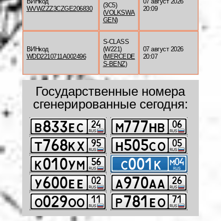
ВИНкод
07 август 2026
(3C5)
WVWZZZ3CZGE206830
20:09
(
VOLKSWA
GEN
)
S-CLASS
ВИНкод
(W221)
07 август 2026
WDD2210711A002496
(
MERCEDE
20:07
S-BENZ
)
Государственные номера
сгенерированные сегодня: