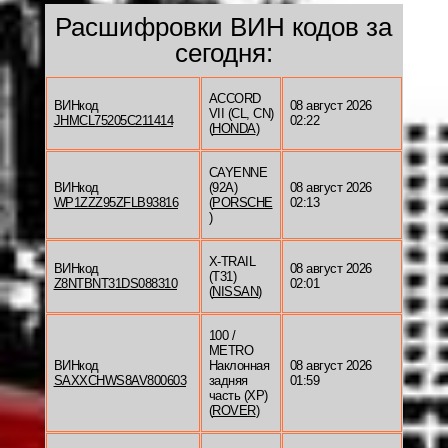
Расшифровки ВИН кодов за
сегодня:
ACCORD
ВИНкод
08 август 2026
VII (CL, CN)
JHMCL75205C211414
02:22
(
HONDA
)
CAYENNE
ВИНкод
(92A)
08 август 2026
WP1ZZZ95ZFLB93816
(
PORSCHE
02:13
)
X-TRAIL
ВИНкод
08 август 2026
(T31)
Z8NTBNT31DS088310
02:01
(
NISSAN
)
100 /
METRO
ВИНкод
Наклонная
08 август 2026
SAXXCHWS8AV800603
задняя
01:59
часть (XP)
(
ROVER
)