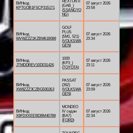
REXTON II
ВИНкод
07 август 2026
(GAB_)
KPTGOB1FSCP315171
23:58
(
SSANGYO
NG
)
GOLF
PLUS
ВИНкод
07 август 2026
(5M1, 521)
WVWZZZ1KZBM618098
23:34
(
VOLKSWA
GEN
)
1000
ВИНкод
07 август 2026
(KP3_)
JTMDDREV10D031426
23:11
(
TOYOTA
)
PASSAT
ВИНкод
(362)
07 август 2026
XW8ZZZ3CZBG500263
(
VOLKSWA
23:09
GEN
)
MONDEO
ВИНкод
IV седан
07 август 2026
X9FDXXEEBDBM40788
(BA7)
22:34
(
FORD
)