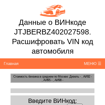
Данные о ВИНкоде
JTJBERBZ402027598.
Расшифровать VIN код
автомобиля
Главная
МЕНЮ ☰
Стоимость бензина
в среднем по Москве: Дизель - , АИ92 -
, АИ95 - , АИ98 -
Введите ВИНкод: