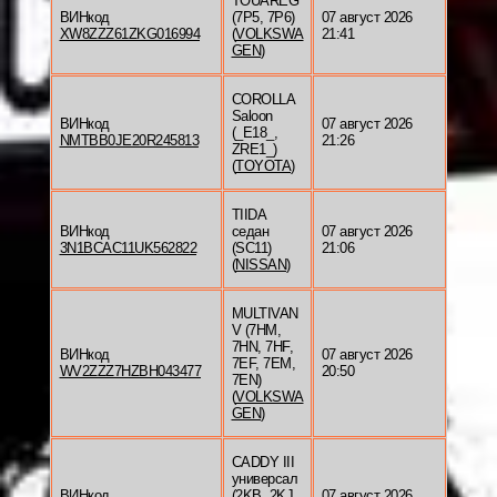
TOUAREG
ВИНкод
(7P5, 7P6)
07 август 2026
XW8ZZZ61ZKG016994
(
VOLKSWA
21:41
GEN
)
COROLLA
Saloon
ВИНкод
07 август 2026
(_E18_,
NMTBB0JE20R245813
21:26
ZRE1_)
(
TOYOTA
)
TIIDA
ВИНкод
седан
07 август 2026
3N1BCAC11UK562822
(SC11)
21:06
(
NISSAN
)
MULTIVAN
V (7HM,
7HN, 7HF,
ВИНкод
07 август 2026
7EF, 7EM,
WV2ZZZ7HZBH043477
20:50
7EN)
(
VOLKSWA
GEN
)
CADDY III
универсал
ВИНкод
(2KB, 2KJ,
07 август 2026