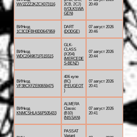
WV2ZZZ2KZCX073116
2CB, 2CJ)
20:49
(
VOLKSWA
GEN
)
ВИНкод
DART
07 август 2026
1C3CDFBH0DD647959
(
DODGE
)
20:46
GLK-
CLASS
ВИНкод
07 август 2026
(X204)
WDC2049871F515515
20:44
(
MERCEDE
S-BENZ
)
406 купе
ВИНкод
(8C)
07 август 2026
VF38CXFZE80659475
(
PEUGEOT
20:41
)
ALMERA
ВИНкод
Classic
07 август 2026
KNMCSHLAS6P505433
(B10)
20:41
(
NISSAN
)
PASSAT
Variant