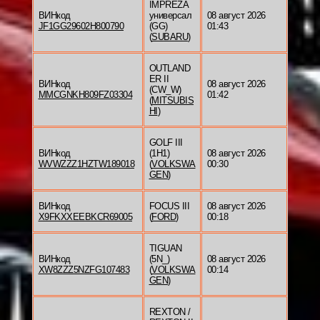
IMPREZA
ВИНкод
универсал
08 август 2026
JF1GG29602H800790
(GG)
01:43
(
SUBARU
)
OUTLAND
ER II
ВИНкод
08 август 2026
(CW_W)
MMCGNKH809FZ03304
01:42
(
MITSUBIS
HI
)
GOLF III
ВИНкод
(1H1)
08 август 2026
WVWZZZ1HZTW189018
(
VOLKSWA
00:30
GEN
)
ВИНкод
FOCUS III
08 август 2026
X9FKXXEEBKCR69005
(
FORD
)
00:18
TIGUAN
ВИНкод
(5N_)
08 август 2026
XW8ZZZ5NZFG107483
(
VOLKSWA
00:14
GEN
)
REXTON /