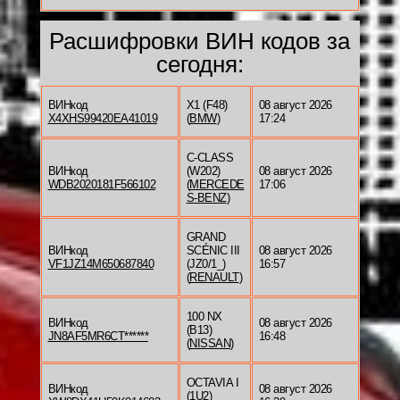
Расшифровки ВИН кодов за
сегодня:
ВИНкод
X1 (F48)
08 август 2026
X4XHS99420EA41019
(
BMW
)
17:24
C-CLASS
ВИНкод
(W202)
08 август 2026
WDB2020181F566102
(
MERCEDE
17:06
S-BENZ
)
GRAND
ВИНкод
SCÉNIC III
08 август 2026
VF1JZ14M650687840
(JZ0/1_)
16:57
(
RENAULT
)
100 NX
ВИНкод
08 август 2026
(B13)
JN8AF5MR6CT******
16:48
(
NISSAN
)
OCTAVIA I
ВИНкод
08 август 2026
(1U2)