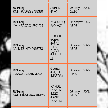
ВИНкод
AVELLA
08 август 2026
KNHTP7362SS783330
(
KIA
)
15:10
ВИНкод
XC40 (536)
08 август 2026
YV1XZACACL2301227
(
VOLVO
)
15:06
L 300 III
Фургон
(P0_V,
ВИНкод
08 август 2026
P1_V,
JA4MT31H2YP036753
15:05
P_2V)
(
MITSUBIS
HI
)
6 седан
ВИНкод
08 август 2026
(GJ, GL)
JMZGJ526801553200
14:59
(
MAZDA
)
RANGE
ROVER III
ВИНкод
08 август 2026
(L322)
SALLMAME4AA316126
14:59
(
LAND
ROVER
)