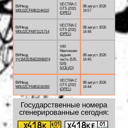
VECTRA C
ВИНкод
08 август 2026
GTS (Z02)
W0L0ZCF6861144110
14:57
(
OPEL
)
VECTRA C
ВИНкод
08 август 2026
GTS (Z02)
W0L0ZCF6871121714
14:46
(
OPEL
)
V40
Наклонная
ВИНкод
задняя
08 август 2026
YV1MZ6356D2006874
часть (525,
14:45
526)
(
VOLVO
)
VECTRA C
ВИНкод
08 август 2026
GTS (Z02)
W0L0ZCF6881010292
14:44
(
OPEL
)
Государственные номера
сгенерированные сегодня: