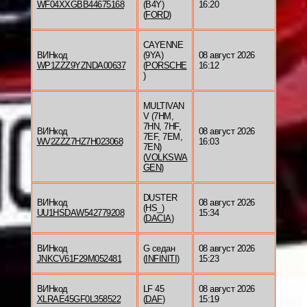
WF04XXGBB44675168
(B4Y)
16:20
(
FORD
)
CAYENNE
ВИНкод
(9YA)
08 август 2026
WP1ZZZ9YZNDA00637
(
PORSCHE
16:12
)
MULTIVAN
V (7HM,
7HN, 7HF,
ВИНкод
08 август 2026
7EF, 7EM,
WV2ZZZ7HZ7H023068
16:03
7EN)
(
VOLKSWA
GEN
)
DUSTER
ВИНкод
08 август 2026
(HS_)
UU1HSDAW542779208
15:34
(
DACIA
)
ВИНкод
G седан
08 август 2026
JNKCV61F29M052481
(
INFINITI
)
15:23
ВИНкод
LF 45
08 август 2026
XLRAE45GF0L358522
(
DAF
)
15:19