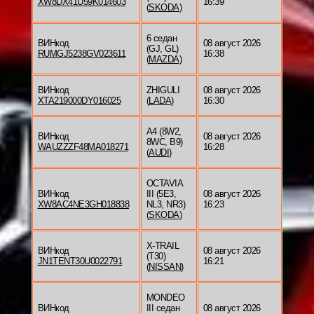
XW8DX41U59K014603
16:39
(
SKODA
)
6 седан
ВИНкод
08 август 2026
(GJ, GL)
RUMGJ5238GV023611
16:38
(
MAZDA
)
ВИНкод
ZHIGULI
08 август 2026
XTA219000DY016025
(
LADA
)
16:30
A4 (8W2,
ВИНкод
08 август 2026
8WC, B9)
WAUZZZF48MA018271
16:28
(
AUDI
)
OCTAVIA
ВИНкод
III (5E3,
08 август 2026
XW8AC4NE3GH018838
NL3, NR3)
16:23
(
SKODA
)
X-TRAIL
ВИНкод
08 август 2026
(T30)
JN1TENT30U0022791
16:21
(
NISSAN
)
MONDEO
ВИНкод
III седан
08 август 2026