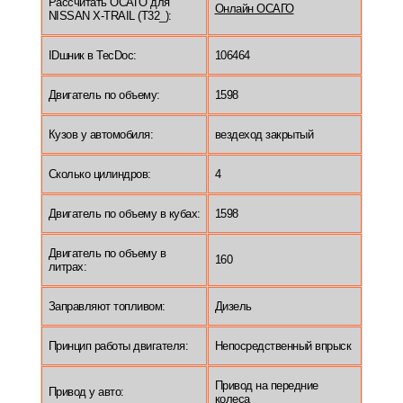
Рассчитать ОСАГО для
Онлайн ОСАГО
NISSAN X-TRAIL (T32_):
IDшник в TecDoc:
106464
Двигатель по объему:
1598
Кузов у автомобиля:
вездеход закрытый
Сколько цилиндров:
4
Двигатель по объему в кубах:
1598
Двигатель по объему в
160
литрах:
Заправляют топливом:
Дизель
Принцип работы двигателя:
Непосредственный впрыск
Привод на передние
Привод у авто:
колеса