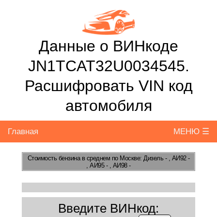
Данные о ВИНкоде
JN1TCAT32U0034545.
Расшифровать VIN код
автомобиля
Главная
МЕНЮ ☰
Стоимость бензина
в среднем по Москве: Дизель - , АИ92 -
, АИ95 - , АИ98 -
Введите ВИНкод: