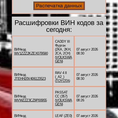
Расшифровки ВИН кодов за
сегодня:
CADDY III
Фургон
ВИНкод
(2KA, 2KH,
07 август 2026
WV1ZZZ2KZEX079590
2CA, 2CH)
08:30
(
VOLKSWA
GEN
)
RAV 4 II
ВИНкод
07 август 2026
(_A2_)
JTEHH20V406123523
08:30
(
TOYOTA
)
PASSAT
ВИНкод
CC (357)
07 август 2026
WVWZZZ3CZ9P00955
(
VOLKSWA
08:26
GEN
)
ВИНкод
LEAF (ZE0)
07 август 2026