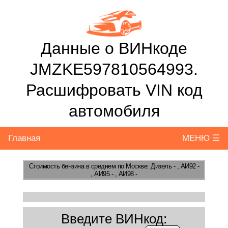
Данные о ВИНкоде
JMZKE597810564993.
Расшифровать VIN код
автомобиля
Главная
МЕНЮ ☰
Стоимость бензина
в среднем по Москве: Дизель - , АИ92 -
, АИ95 - , АИ98 -
Введите ВИНкод: