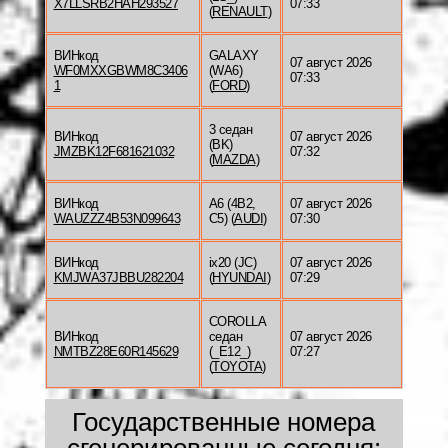
X7LLSRB2HAH293527
07:33
(
RENAULT
)
ВИНкод
GALAXY
07 август 2026
WF0MXXGBWM8C3406
(WA6)
07:33
1
(
FORD
)
3 седан
ВИНкод
07 август 2026
(BK)
JMZBK12F681621032
07:32
(
MAZDA
)
ВИНкод
A6 (4B2,
07 август 2026
WAUZZZ4B53N099643
C5) (
AUDI
)
07:30
ВИНкод
ix20 (JC)
07 август 2026
KMJWA37JBBU282204
(
HYUNDAI
)
07:29
COROLLA
ВИНкод
седан
07 август 2026
NMTBZ28E60R145629
(_E12_)
07:27
(
TOYOTA
)
Государственные номера
сгенерированные сегодня: