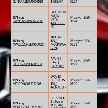
SJNFAAZE0U6009518
(
NISSAN
)
08:24
PAJERO IV
(V8_W,
ВИНкод
07 август 2026
V9_W)
JMYLRV73W7J702306
08:24
(
MITSUBIS
HI
)
TIGUAN
ВИНкод
(5N_)
07 август 2026
XW8ZZZ5NZMG000927
(
VOLKSWA
08:21
GEN
)
RAV 4 II
ВИНкод
07 август 2026
(_A2_)
JTEHG20V006088661
08:21
(
TOYOTA
)
GRAND
ВИНкод
SCÉNIC IV
07 август 2026
VF1RFA00964272008
(R9_)
08:20
(
RENAULT
)
SPRINTER
2-t Фургон
ВИНкод
07 август 2026
(901, 902)
WDB9026611R828348
08:20