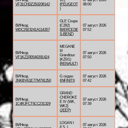
VF31CHDZ250208142
(
PEUGEOT
08:00
)
GLE Coupe
ВИНкод
(C292)
07 август 2026
WDC2923241A114207
(
MERCEDE
07:52
S-BENZ
)
MEGANE
III
ВИНкод
07 август 2026
Grandtour
VF1KZ1R0546391424
07:50
(KZ0/1)
(
RENAULT
)
ВИНкод
G седан
07 август 2026
JNKBV61E77M791250
(
INFINITI
)
07:42
GRAND
CHEROKE
ВИНкод
07 август 2026
E IV (WK,
1C4RJFCT5CC231329
07:39
WK2)
(
JEEP
)
LOGAN I
ВИНкод
07 август 2026
(LS_)