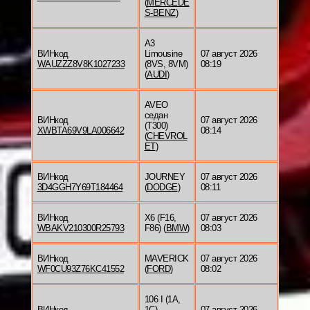
(
MERCEDE
S-BENZ
)
A3
ВИНкод
Limousine
07 август 2026
WAUZZZ8V8K1027233
(8VS, 8VM)
08:19
(
AUDI
)
AVEO
седан
ВИНкод
07 август 2026
(T300)
XWBTA69V9LA006642
08:14
(
CHEVROL
ET
)
ВИНкод
JOURNEY
07 август 2026
3D4GGH7Y69T184464
(
DODGE
)
08:11
ВИНкод
X6 (F16,
07 август 2026
WBAKV210300R25793
F86) (
BMW
)
08:03
ВИНкод
MAVERICK
07 август 2026
WF0CU93Z76KC41552
(
FORD
)
08:02
106 I (1A,
ВИНкод
1C)
07 август 2026