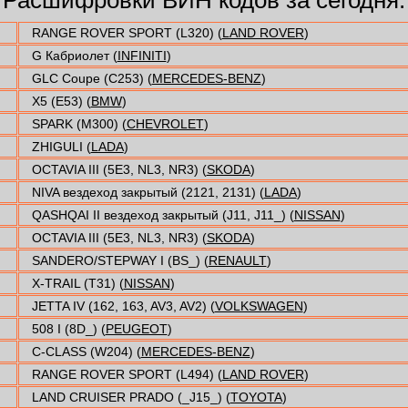
RANGE ROVER SPORT (L320) (
LAND ROVER
)
G Кабриолет (
INFINITI
)
GLC Coupe (C253) (
MERCEDES-BENZ
)
X5 (E53) (
BMW
)
SPARK (M300) (
CHEVROLET
)
ZHIGULI (
LADA
)
OCTAVIA III (5E3, NL3, NR3) (
SKODA
)
NIVA вездеход закрытый (2121, 2131) (
LADA
)
QASHQAI II вездеход закрытый (J11, J11_) (
NISSAN
)
OCTAVIA III (5E3, NL3, NR3) (
SKODA
)
SANDERO/STEPWAY I (BS_) (
RENAULT
)
X-TRAIL (T31) (
NISSAN
)
JETTA IV (162, 163, AV3, AV2) (
VOLKSWAGEN
)
508 I (8D_) (
PEUGEOT
)
C-CLASS (W204) (
MERCEDES-BENZ
)
RANGE ROVER SPORT (L494) (
LAND ROVER
)
LAND CRUISER PRADO (_J15_) (
TOYOTA
)