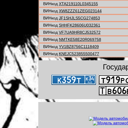
ВИНкод
XTA219110L0345155
ВИНкод
XW8ZZZ61ZEG023144
ВИНкод
JF1SHJLS5CG274853
ВИНкод
SHHFK28606U032361
ВИНкод
VF7UA9HR8CJ532572
ВИНкод
NMTKE58E20R069758
ВИНкод
YV1BZ8756C1118409
ВИНкод
KNEJC523855500477
Госуда