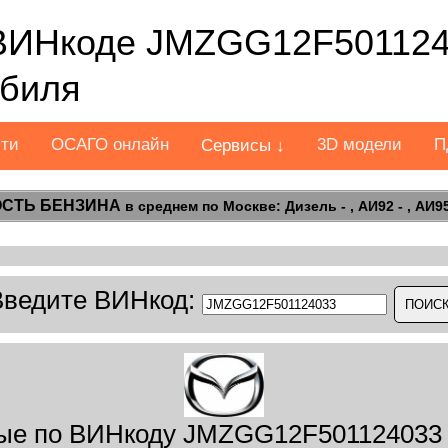
ВИНкоде JMZGG12F501124
обиля
сти
ОСАГО онлайн
3D модели
П
Сервисы ↓
СТЬ БЕНЗИНА
в среднем по Москве: Дизель - , АИ92 - , АИ95 
Введите ВИНкод:
ые по ВИНкоду JMZGG12F501124033 