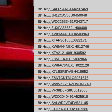
ВИНкод
SALLSAAG4AA237469
ВИНкод
JN12CAV36U0450048
ВИНкод
WDC2533461F343717
ВИНкод
5UXFA53552LH00408
ВИНкод
XWBMA481JDA503963
ВИНкод
XTAFS015LE0822171
ВИНкод
XW8AN4NEXJH012746
ВИНкод
XTA21214091930592
ВИНкод
Z8NFEAJ11ES032866
ВИНкод
XW8AC6NEXJH022128
ВИНкод
X7LBSRBYABH418652
ВИНкод
Z8NTCNT31CS051676
ВИНкод
WVWZZZ16ZDM041740
ВИНкод
VF38D5FS8CL012085
ВИНкод
WDD2040491A525918
ВИНкод
SALWR2VF4FA521145
ВИНкод
5TDZA3EHXAS007380