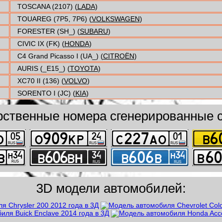
TOSCANA (2107) (
LADA
)
TOUAREG (7P5, 7P6) (
VOLKSWAGEN
)
FORESTER (SH_) (
SUBARU
)
CIVIC IX (FK) (
HONDA
)
C4 Grand Picasso I (UA_) (
CITROËN
)
AURIS (_E15_) (
TOYOTA
)
XC70 II (136) (
VOLVO
)
SORENTO I (JC) (
KIA
)
рственные номера сгенерированные с
3D модели автомобилей: