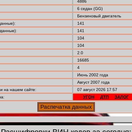
4886
6 седан (GG)
Бензиновый двигатель
анные):
141
данные):
141
104
104
2.0
16685
4
Июнь 2002 года
Август 2007 года
 на нашем сайте:
07 август 2026 17:57
а:
УГОН
ДТП
ЗАЛОГ
Расшифровки ВИН кодов за сегодня: