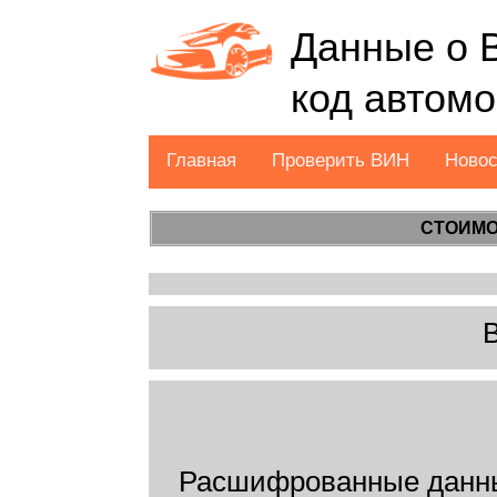
Данные о 
код автом
Главная
Проверить ВИН
Ново
СТОИМО
Расшифрованные данн