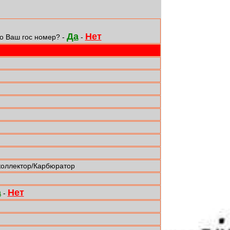
Да
Нет
о Ваш гос номер? -
-
коллектор/Карбюратор
а
Нет
-