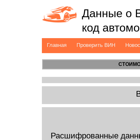
Данные о 
код автом
Главная
Проверить ВИН
Ново
СТОИМО
Расшифрованные данн