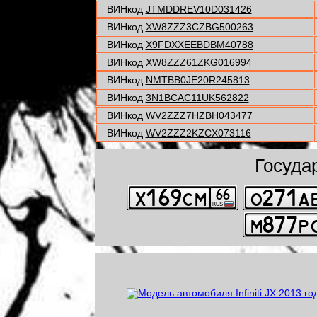
ВИНкод
JTMDDREV10D031426
ВИНкод
XW8ZZZ3CZBG500263
ВИНкод
X9FDXXEEBDBM40788
ВИНкод
XW8ZZZ61ZKG016994
ВИНкод
NMTBB0JE20R245813
ВИНкод
3N1BCAC11UK562822
ВИНкод
WV2ZZZ7HZBH043477
ВИНкод
WV2ZZZ2KZCX073116
Госуда