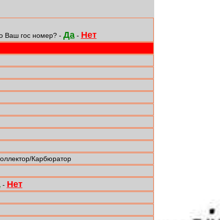
Да
Нет
о Ваш гос номер? -
-
коллектор/Карбюратор
а
Нет
-