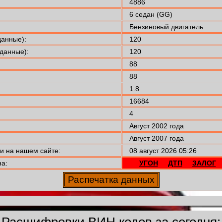
4886
6 седан (GG)
Бензиновый двигатель
анные):
120
данные):
120
88
88
1.8
16684
4
Август 2002 года
Август 2007 года
 на нашем сайте:
08 август 2026 05:26
а:
УГОН
ДТП
ЗАЛОГ
Расшифровки ВИН кодов за сегодня: