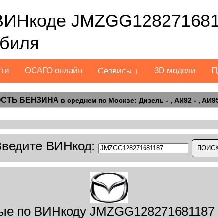
ВИНкоде JMZGG128271681
обиля
сти
ОСАГО онлайн
3D модели
П
Сервисы ↓
СТЬ БЕНЗИНА
в среднем по Москве: Дизель - , АИ92 - , АИ95 
Введите ВИНкод:
ые по ВИНкоду JMZGG128271681187 