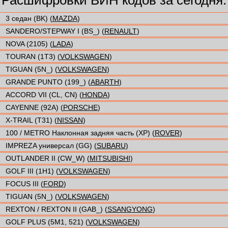
3 седан (BK) (
MAZDA
)
SANDERO/STEPWAY I (BS_) (
RENAULT
)
NOVA (2105) (
LADA
)
TOURAN (1T3) (
VOLKSWAGEN
)
TIGUAN (5N_) (
VOLKSWAGEN
)
GRANDE PUNTO (199_) (
ABARTH
)
ACCORD VII (CL, CN) (
HONDA
)
CAYENNE (92A) (
PORSCHE
)
X-TRAIL (T31) (
NISSAN
)
100 / METRO Наклонная задняя часть (XP) (
ROVER
)
IMPREZA универсал (GG) (
SUBARU
)
OUTLANDER II (CW_W) (
MITSUBISHI
)
GOLF III (1H1) (
VOLKSWAGEN
)
FOCUS III (
FORD
)
TIGUAN (5N_) (
VOLKSWAGEN
)
REXTON / REXTON II (GAB_) (
SSANGYONG
)
GOLF PLUS (5M1, 521) (
VOLKSWAGEN
)