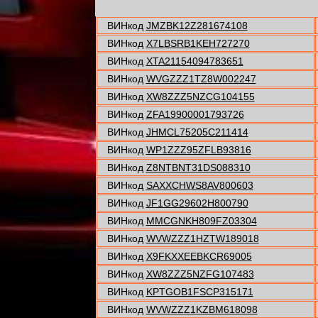
ВИНкод
JMZBK12Z281674108
ВИНкод
X7LBSRB1KEH727270
ВИНкод
XTA21154094783651
ВИНкод
WVGZZZ1TZ8W002247
ВИНкод
XW8ZZZ5NZCG104155
ВИНкод
ZFA19900001793726
ВИНкод
JHMCL75205C211414
ВИНкод
WP1ZZZ95ZFLB93816
ВИНкод
Z8NTBNT31DS088310
ВИНкод
SAXXCHWS8AV800603
ВИНкод
JF1GG29602H800790
ВИНкод
MMCGNKH809FZ03304
ВИНкод
WVWZZZ1HZTW189018
ВИНкод
X9FKXXEEBKCR69005
ВИНкод
XW8ZZZ5NZFG107483
ВИНкод
KPTGOB1FSCP315171
ВИНкод
WVWZZZ1KZBM618098