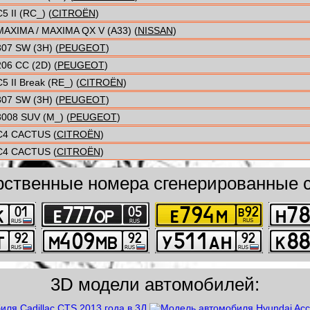
5 II (RC_) (
CITROËN
)
MAXIMA / MAXIMA QX V (A33) (
NISSAN
)
307 SW (3H) (
PEUGEOT
)
206 CC (2D) (
PEUGEOT
)
5 II Break (RE_) (
CITROËN
)
307 SW (3H) (
PEUGEOT
)
3008 SUV (M_) (
PEUGEOT
)
C4 CACTUS (
CITROËN
)
C4 CACTUS (
CITROËN
)
рственные номера сгенерированные с
3D модели автомобилей: