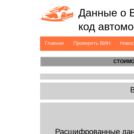
Данные о 
код автом
Главная
Проверить ВИН
Ново
СТОИМО
Расшифрованные дан