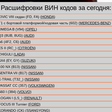
Расшифровки ВИН кодов за сегодня:
IVIC VIII седан (FD, FA) (
HONDA
)
T1 c бортовой платформой/ходовая часть (602) (
MERCEDES-BENZ
)
OMEGA B (V94) (
OPEL
)
Q3 (8UB, 8UG) (
AUDI
)
6 (4F2, C6) (
AUDI
)
5 II (RC_) (
CITROËN
)
ZHIGULI (
LADA
)
SX4 (EY, GY) (
SUZUKI
)
100 NX (B13) (
NISSAN
)
SENTRA VII (B17) (
NISSAN
)
X-TRAIL (T32_) (
NISSAN
)
PASSAT CC (357) (
VOLKSWAGEN
)
60 I (384) (
VOLVO
)
LOGAN I (LS_) (
RENAULT
)
OCUS III Turnier (
FORD
)
KORANDO (CK) (
SSANGYONG
)