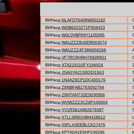
ВИНкод
NLAFD76408W001182
C
ВИНкод
WDB6023271P358423
ВИНкод
W0L0VBP69Y1105995
ВИНкод
WAUZZZ8U6ER003574
ВИНкод
WAUZZZ4F38N056266
A
ВИНкод
VF7RCRHRH76828921
C
ВИНкод
XTA219110FY194924
ВИНкод
JSAGYA21S00331563
ВИНкод
1N4AZ0CP1DC400176
ВИНкод
Z8NBFAB1753092794
ВИНкод
Z8NTANT32ES030956
ВИНкод
WVWZZZ3CZ8P100604
ВИНкод
YV1RS614982679387
S
ВИНкод
X7LLSRB1HBH428612
ВИНкод
X9FLXXEEBLCK27475
F
ВИНкод
KPTA0A18SHP248286