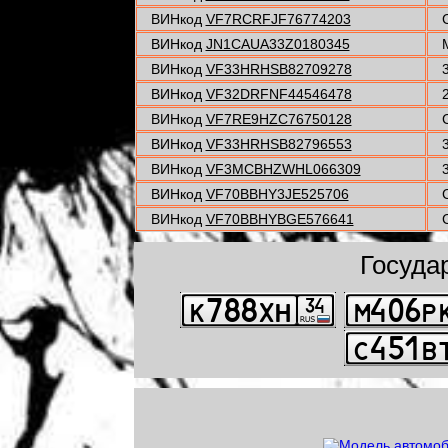
ВИНкод
VF7RCRFJF76774203
C
ВИНкод
JN1CAUA33Z0180345
ВИНкод
VF33HRHSB82709278
ВИНкод
VF32DRFNF44546478
ВИНкод
VF7RE9HZC76750128
C
ВИНкод
VF33HRHSB82796553
ВИНкод
VF3MCBHZWHL066309
ВИНкод
VF70BBHY3JE525706
ВИНкод
VF70BBHYBGE576641
Госуда