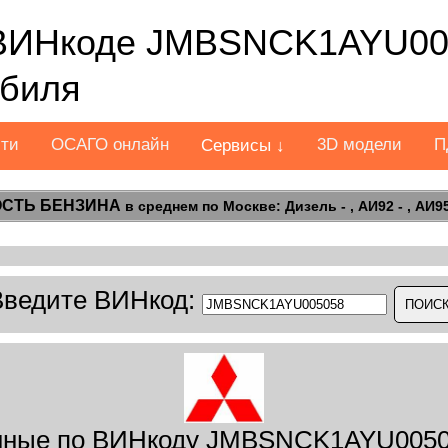
ВИНкоде JMBSNCK1AYU005
обиля
сти
ОСАГО онлайн
3D модели
П
Сервисы ↓
СТЬ БЕНЗИНА
в среднем по Москве: Дизель - , АИ92 - , АИ95 
Введите ВИНкод:
ные по ВИНкоду JMBSNCK1AYU0050