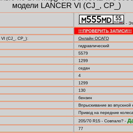
модели LANCER VI (CJ_, CP_)
- Э
!!!ПРОВЕРИТЬ ЗАПИСИ!!!
I (CJ_, CP_):
Онлайн ОСАГО
гидравлический
5579
1299
седан
4
1299
130
бензин
Впрыскивание во впускной 
Привод на передние колес
Д
205/70 R15 - Совпало? -
77