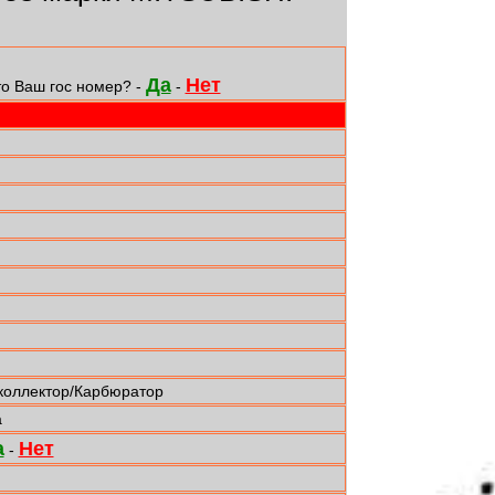
Да
Нет
то Ваш гос номер? -
-
коллектор/Карбюратор
а
а
Нет
-