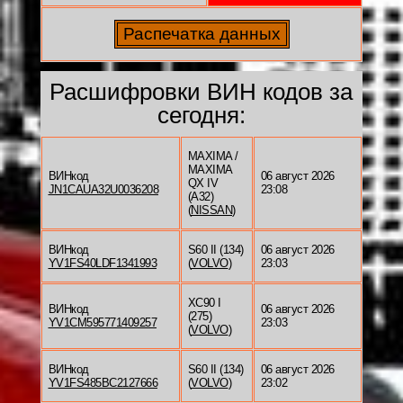
Расшифровки ВИН кодов за
сегодня:
MAXIMA /
MAXIMA
ВИНкод
06 август 2026
QX IV
JN1CAUA32U0036208
23:08
(A32)
(
NISSAN
)
ВИНкод
S60 II (134)
06 август 2026
YV1FS40LDF1341993
(
VOLVO
)
23:03
XC90 I
ВИНкод
06 август 2026
(275)
YV1CM595771409257
23:03
(
VOLVO
)
ВИНкод
S60 II (134)
06 август 2026
YV1FS485BC2127666
(
VOLVO
)
23:02