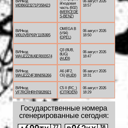
ВИНкод
06 август 2026
й/ходовая
WDB6023271P358423
18:57
часть (602)
(
MERCEDE
S-BENZ
)
OMEGA B
ВИНкод
06 август 2026
(V94)
W0L0VBP69Y1105995
18:50
(
OPEL
)
Q3 (8UB,
ВИНкод
06 август 2026
8UG)
WAUZZZ8U6ER003574
18:47
(
AUDI
)
ВИНкод
A6 (4F2,
06 август 2026
WAUZZZ4F38N056266
C6) (
AUDI
)
18:31
ВИНкод
C5 II (RC_)
06 август 2026
VF7RCRHRH76828921
(
CITROËN
)
18:29
Государственные номера
сгенерированные сегодня: