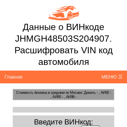
Данные о ВИНкоде
JHMGH48503S204907.
Расшифровать VIN код
автомобиля
Главная
МЕНЮ ☰
Стоимость бензина
в среднем по Москве: Дизель - , АИ92 -
, АИ95 - , АИ98 -
Введите ВИНкод: