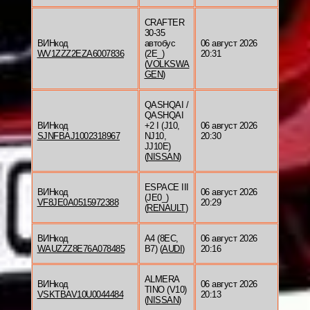
CRAFTER
30-35
ВИНкод
автобус
06 август 2026
WV1ZZZ2EZA6007836
(2E_)
20:31
(
VOLKSWA
GEN
)
QASHQAI /
QASHQAI
ВИНкод
+2 I (J10,
06 август 2026
SJNFBAJ1002318967
NJ10,
20:30
JJ10E)
(
NISSAN
)
ESPACE III
ВИНкод
06 август 2026
(JE0_)
VF8JE0A0515972388
20:29
(
RENAULT
)
ВИНкод
A4 (8EC,
06 август 2026
WAUZZZ8E76A078485
B7) (
AUDI
)
20:16
ALMERA
ВИНкод
06 август 2026
TINO (V10)
VSKTBAV10U0044484
20:13
(
NISSAN
)