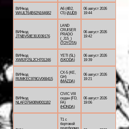
ВИНкод
A6 (4B2,
06 август 2026
WAULT64B62N164682
C5) (
AUDI
)
19:44
LAND
CRUISER
ВИНкод
06 август 2026
PRADO
JTNBV58E30J039176
19:42
(_J15_)
(
TOYOTA
)
ВИНкод
YETI (5L)
06 август 2026
XW8JF25L2CH701246
(
SKODA
)
19:39
CX-5 (KE,
ВИНкод
06 август 2026
GH)
RUMKEC978GV069415
19:21
(
MAZDA
)
CIVIC VIII
ВИНкод
седан (FD,
06 август 2026
NLAFD76408W001182
FA)
19:06
(
HONDA
)
T1 c
бортовой
платформо