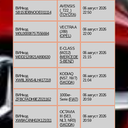
AVENSIS
ВИНкод
06 август 2026
(_T22_)
SB153DBNOOE011114
22:50
(
TOYOTA
)
VECTRA A
ВИНкод
06 август 2026
(J89)
W0L000087S7556694
22:00
(
OPEL
)
E-CLASS
ВИНкод
(W212)
06 август 2026
WDD2120821A890630
(
MERCEDE
21:15
S-BENZ
)
KODIAQ
ВИНкод
06 август 2026
(NS7, NV7)
XW8LJ6NS4LH417218
21:04
(
SKODA
)
ВИНкод
1000er-
06 август 2026
ZFBCFADH9EZ021162
Serie (
FIAT
)
20:59
OCTAVIA
ВИНкод
III (5E3,
06 август 2026
XW8AC4NH0JK121011
NL3, NR3)
20:59
(
SKODA
)