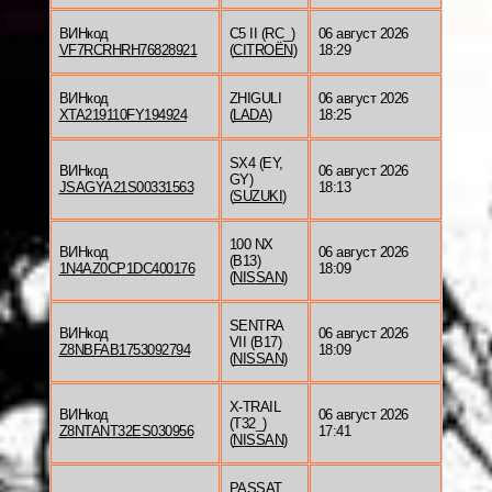
ВИНкод
C5 II (RC_)
06 август 2026
VF7RCRHRH76828921
(
CITROËN
)
18:29
ВИНкод
ZHIGULI
06 август 2026
XTA219110FY194924
(
LADA
)
18:25
SX4 (EY,
ВИНкод
06 август 2026
GY)
JSAGYA21S00331563
18:13
(
SUZUKI
)
100 NX
ВИНкод
06 август 2026
(B13)
1N4AZ0CP1DC400176
18:09
(
NISSAN
)
SENTRA
ВИНкод
06 август 2026
VII (B17)
Z8NBFAB1753092794
18:09
(
NISSAN
)
X-TRAIL
ВИНкод
06 август 2026
(T32_)
Z8NTANT32ES030956
17:41
(
NISSAN
)
PASSAT