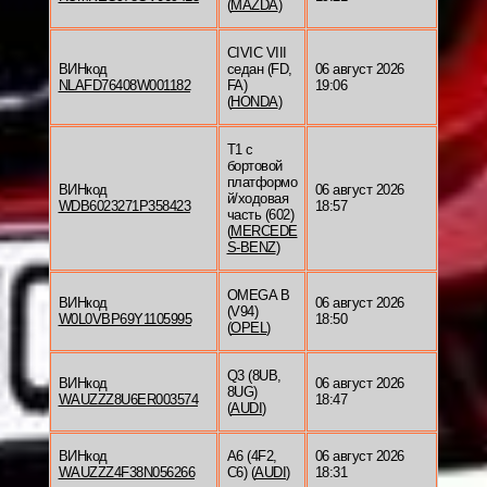
(
MAZDA
)
CIVIC VIII
ВИНкод
седан (FD,
06 август 2026
NLAFD76408W001182
FA)
19:06
(
HONDA
)
T1 c
бортовой
платформо
ВИНкод
06 август 2026
й/ходовая
WDB6023271P358423
18:57
часть (602)
(
MERCEDE
S-BENZ
)
OMEGA B
ВИНкод
06 август 2026
(V94)
W0L0VBP69Y1105995
18:50
(
OPEL
)
Q3 (8UB,
ВИНкод
06 август 2026
8UG)
WAUZZZ8U6ER003574
18:47
(
AUDI
)
ВИНкод
A6 (4F2,
06 август 2026
WAUZZZ4F38N056266
C6) (
AUDI
)
18:31