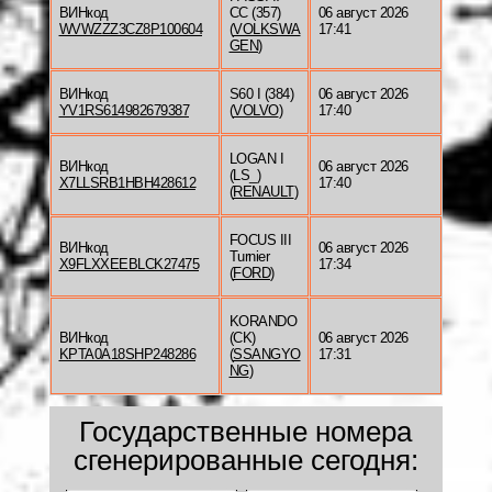
ВИНкод
CC (357)
06 август 2026
WVWZZZ3CZ8P100604
(
VOLKSWA
17:41
GEN
)
ВИНкод
S60 I (384)
06 август 2026
YV1RS614982679387
(
VOLVO
)
17:40
LOGAN I
ВИНкод
06 август 2026
(LS_)
X7LLSRB1HBH428612
17:40
(
RENAULT
)
FOCUS III
ВИНкод
06 август 2026
Turnier
X9FLXXEEBLCK27475
17:34
(
FORD
)
KORANDO
ВИНкод
(CK)
06 август 2026
KPTA0A18SHP248286
(
SSANGYO
17:31
NG
)
Государственные номера
сгенерированные сегодня: