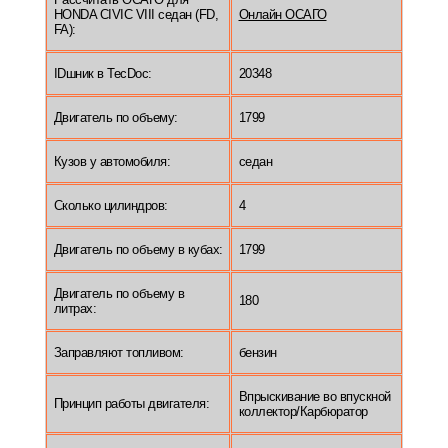
HONDA CIVIC VIII седан (FD,
Онлайн ОСАГО
FA):
IDшник в TecDoc:
20348
Двигатель по объему:
1799
Кузов у автомобиля:
седан
Сколько цилиндров:
4
Двигатель по объему в кубах:
1799
Двигатель по объему в
180
литрах:
Заправляют топливом:
бензин
Впрыскивание во впускной
Принцип работы двигателя:
коллектор/Карбюратор