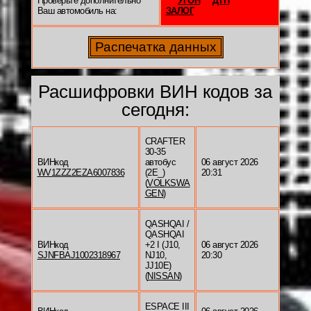
Проверьте дополнительно
УГОН
ДТП
Ваш автомобиль на:
ЗАЛОГ
Расшифровки ВИН кодов за
сегодня:
CRAFTER
30-35
ВИНкод
автобус
06 август 2026
WV1ZZZ2EZA6007836
(2E_)
20:31
(
VOLKSWA
GEN
)
QASHQAI /
QASHQAI
ВИНкод
+2 I (J10,
06 август 2026
SJNFBAJ1002318967
NJ10,
20:30
JJ10E)
(
NISSAN
)
ESPACE III