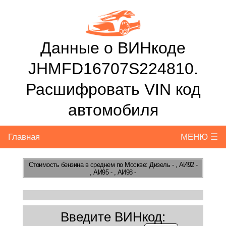
Данные о ВИНкоде
JHMFD16707S224810.
Расшифровать VIN код
автомобиля
Главная
МЕНЮ ☰
Стоимость бензина
в среднем по Москве: Дизель - , АИ92 -
, АИ95 - , АИ98 -
Введите ВИНкод: