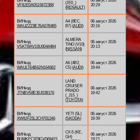
ВИНкод
06 август 2026
(JE0_)
VF8JE0A0515972388
20:29
(
RENAULT
)
ВИНкод
A4 (8EC,
06 август 2026
WAUZZZ8E76A078485
B7) (
AUDI
)
20:16
ALMERA
ВИНкод
06 август 2026
TINO (V10)
VSKTBAV10U0044484
20:13
(
NISSAN
)
ВИНкод
A6 (4B2,
06 август 2026
WAULT64B62N164682
C5) (
AUDI
)
19:44
LAND
CRUISER
ВИНкод
06 август 2026
PRADO
JTNBV58E30J039176
19:42
(_J15_)
(
TOYOTA
)
ВИНкод
YETI (5L)
06 август 2026
XW8JF25L2CH701246
(
SKODA
)
19:39
CX-5 (KE,
ВИНкод
06 август 2026
GH)
RUMKEC978GV069415
19:21