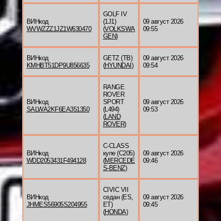
GOLF IV
ВИНкод
(1J1)
09 август 2026
WVWZZZ1JZ1W630470
(
VOLKSWA
09:55
GEN
)
ВИНкод
GETZ (TB)
09 август 2026
KMHBT51DP9U856635
(
HYUNDAI
)
09:54
RANGE
ROVER
ВИНкод
SPORT
09 август 2026
SALWA2KF6EA351350
(L494)
09:53
(
LAND
ROVER
)
C-CLASS
ВИНкод
купе (C205)
09 август 2026
WDD2053431F494128
(
MERCEDE
09:46
S-BENZ
)
CIVIC VII
ВИНкод
седан (ES,
09 август 2026
JHMES56905S204955
ET)
09:45
(
HONDA
)