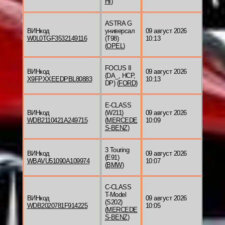
HI
)
ASTRA G
ВИНкод
универсал
09 август 2026
W0L0TGF3532149116
(T98)
10:13
(
OPEL
)
FOCUS II
ВИНкод
09 август 2026
(DA_, HCP,
X9FPXXEEDPBL80883
10:13
DP) (
FORD
)
E-CLASS
ВИНкод
(W211)
09 август 2026
WDB2110421A249715
(
MERCEDE
10:09
S-BENZ
)
3 Touring
ВИНкод
09 август 2026
(E91)
WBAVU51090A109974
10:07
(
BMW
)
C-CLASS
T-Model
ВИНкод
09 август 2026
(S202)
WDB2020781F914225
10:05
(
MERCEDE
S-BENZ
)