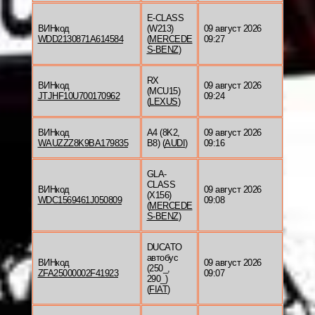
E-CLASS
ВИНкод
(W213)
09 август 2026
WDD2130871A614584
(
MERCEDE
09:27
S-BENZ
)
RX
ВИНкод
09 август 2026
(MCU15)
JTJHF10U700170962
09:24
(
LEXUS
)
ВИНкод
A4 (8K2,
09 август 2026
WAUZZZ8K9BA179835
B8) (
AUDI
)
09:16
GLA-
CLASS
ВИНкод
09 август 2026
(X156)
WDC1569461J050809
09:08
(
MERCEDE
S-BENZ
)
DUCATO
автобус
ВИНкод
09 август 2026
(250_,
ZFA25000002F41923
09:07
290_)
(
FIAT
)