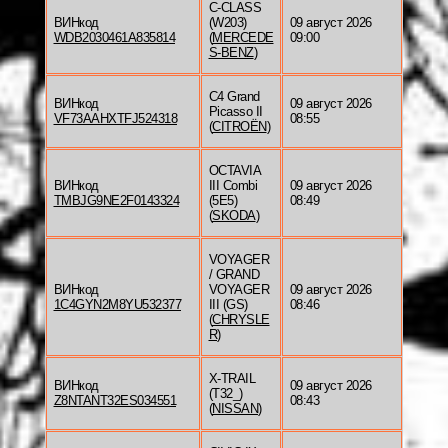
C-CLASS
ВИНкод
(W203)
09 август 2026
WDB2030461A835814
(
MERCEDE
09:00
S-BENZ
)
C4 Grand
ВИНкод
09 август 2026
Picasso II
VF73AAHXTFJ524318
08:55
(
CITROËN
)
OCTAVIA
ВИНкод
III Combi
09 август 2026
TMBJG9NE2F0143324
(5E5)
08:49
(
SKODA
)
VOYAGER
/ GRAND
ВИНкод
VOYAGER
09 август 2026
1C4GYN2M8YU532377
III (GS)
08:46
(
CHRYSLE
R
)
X-TRAIL
ВИНкод
09 август 2026
(T32_)
Z8NTANT32ES034551
08:43
(
NISSAN
)