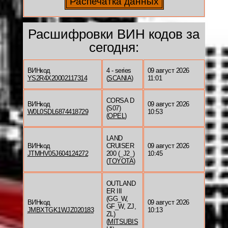
Расшифровки ВИН кодов за
сегодня:
ВИНкод
4 - series
09 август 2026
YS2R4X20002117314
(
SCANIA
)
11:01
CORSA D
ВИНкод
09 август 2026
(S07)
W0L0SDL6874418729
10:53
(
OPEL
)
LAND
ВИНкод
CRUISER
09 август 2026
JTMHV05J604124272
200 (_J2_)
10:45
(
TOYOTA
)
OUTLAND
ER III
(GG_W,
ВИНкод
09 август 2026
GF_W, ZJ,
JMBXTGK1WJZ020183
10:13
ZL)
(
MITSUBIS