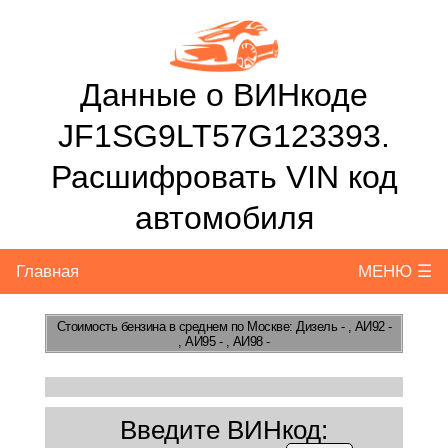
Данные о ВИНкоде
JF1SG9LT57G123393.
Расшифровать VIN код
автомобиля
Главная
МЕНЮ ☰
Стоимость бензина
в среднем по Москве: Дизель - , АИ92 -
, АИ95 - , АИ98 -
Введите ВИНкод: