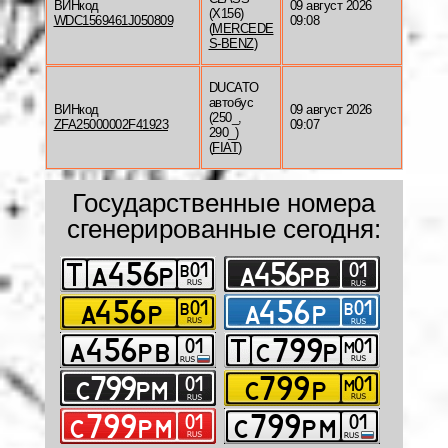
ВИНкод
09 август 2026
(X156)
WDC1569461J050809
09:08
(
MERCEDE
S-BENZ
)
DUCATO
автобус
ВИНкод
09 август 2026
(250_,
ZFA25000002F41923
09:07
290_)
(
FIAT
)
Государственные номера
сгенерированные сегодня: