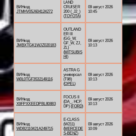
LAND
ВИНкод
CRUISER
09 август 2026
JTMHV05J604124272
200 (_J2_)
10:45
(
TOYOTA
)
OUTLAND
ER III
(GG_W,
ВИНкод
09 август 2026
GF_W, ZJ,
JMBXTGK1WJZ020183
10:13
ZL)
(
MITSUBIS
HI
)
ASTRA G
ВИНкод
универсал
09 август 2026
W0L0TGF3532149116
(T98)
10:13
(
OPEL
)
FOCUS II
ВИНкод
09 август 2026
(DA_, HCP,
X9FPXXEEDPBL80883
10:13
DP) (
FORD
)
E-CLASS
ВИНкод
(W211)
09 август 2026
WDB2110421A249715
(
MERCEDE
10:09
S-BENZ
)