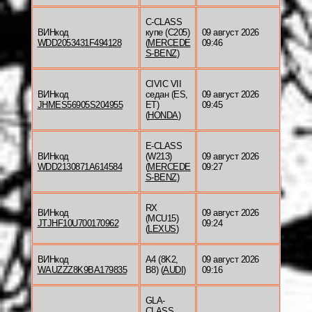
C-CLASS
ВИНкод
купе (C205)
09 август 2026
WDD2053431F494128
(
MERCEDE
09:46
S-BENZ
)
CIVIC VII
ВИНкод
седан (ES,
09 август 2026
JHMES56905S204955
ET)
09:45
(
HONDA
)
E-CLASS
ВИНкод
(W213)
09 август 2026
WDD2130871A614584
(
MERCEDE
09:27
S-BENZ
)
RX
ВИНкод
09 август 2026
(MCU15)
JTJHF10U700170962
09:24
(
LEXUS
)
ВИНкод
A4 (8K2,
09 август 2026
WAUZZZ8K9BA179835
B8) (
AUDI
)
09:16
GLA-
CLASS