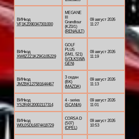
MEGANE
III
ВИНкод
09 август 2026
Grandtour
VF1KZ090347301000
11:27
(KZ0/1)
(
RENAULT
)
GOLF
PLUS
ВИНкод
09 август 2026
(5M1, 521)
XW8ZZZ1KZ9G105229
11:19
(
VOLKSWA
GEN
)
3 седан
ВИНкод
09 август 2026
(BK)
JMZBK127581644467
11:13
(
MAZDA
)
ВИНкод
4 - series
09 август 2026
YS2R4X20002117314
(
SCANIA
)
11:01
CORSA D
ВИНкод
09 август 2026
(S07)
W0L0SDL6874418729
10:53
(
OPEL
)