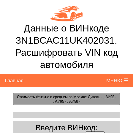
Данные о ВИНкоде
3N1BCAC11UK402031.
Расшифровать VIN код
автомобиля
Главная
МЕНЮ ☰
Стоимость бензина
в среднем по Москве: Дизель - , АИ92 -
, АИ95 - , АИ98 -
Введите ВИНкод: