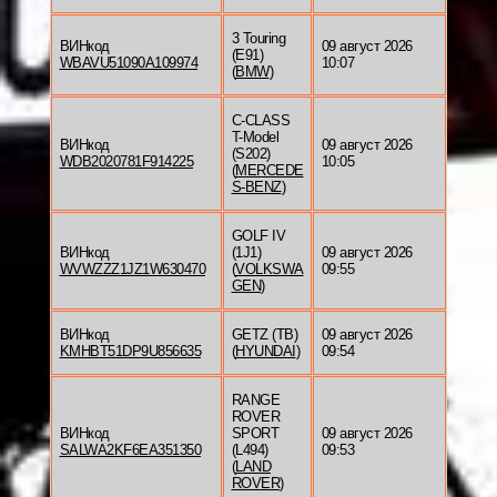
3 Touring
ВИНкод
09 август 2026
(E91)
WBAVU51090A109974
10:07
(
BMW
)
C-CLASS
T-Model
ВИНкод
09 август 2026
(S202)
WDB2020781F914225
10:05
(
MERCEDE
S-BENZ
)
GOLF IV
ВИНкод
(1J1)
09 август 2026
WVWZZZ1JZ1W630470
(
VOLKSWA
09:55
GEN
)
ВИНкод
GETZ (TB)
09 август 2026
KMHBT51DP9U856635
(
HYUNDAI
)
09:54
RANGE
ROVER
ВИНкод
SPORT
09 август 2026
SALWA2KF6EA351350
(L494)
09:53
(
LAND
ROVER
)