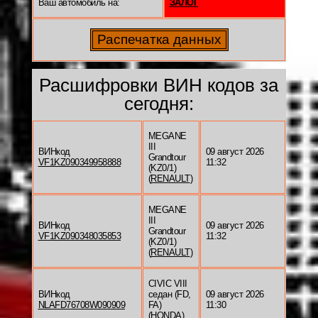
Ваш автомобиль на:
ЗАЛОГ
Расшифровки ВИН кодов за
сегодня:
MEGANE
III
ВИНкод
09 август 2026
Grandtour
VF1KZ090349958888
11:32
(KZ0/1)
(
RENAULT
)
MEGANE
III
ВИНкод
09 август 2026
Grandtour
VF1KZ090348035853
11:32
(KZ0/1)
(
RENAULT
)
CIVIC VIII
ВИНкод
седан (FD,
09 август 2026
NLAFD76708W090909
FA)
11:30
(
HONDA
)