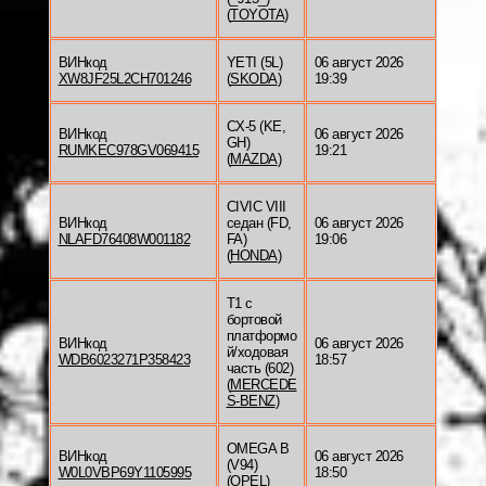
(
TOYOTA
)
ВИНкод
YETI (5L)
06 август 2026
XW8JF25L2CH701246
(
SKODA
)
19:39
CX-5 (KE,
ВИНкод
06 август 2026
GH)
RUMKEC978GV069415
19:21
(
MAZDA
)
CIVIC VIII
ВИНкод
седан (FD,
06 август 2026
NLAFD76408W001182
FA)
19:06
(
HONDA
)
T1 c
бортовой
платформо
ВИНкод
06 август 2026
й/ходовая
WDB6023271P358423
18:57
часть (602)
(
MERCEDE
S-BENZ
)
OMEGA B
ВИНкод
06 август 2026
(V94)
W0L0VBP69Y1105995
18:50
(
OPEL
)