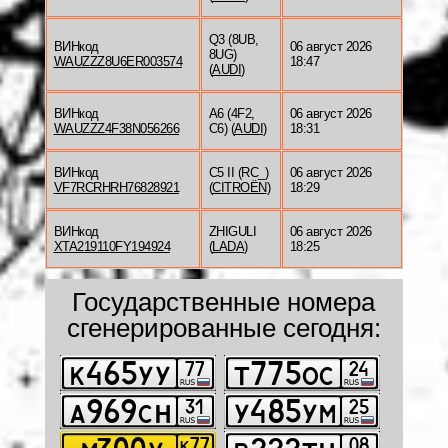
Q3 (8UB,
ВИНкод
06 август 2026
8UG)
WAUZZZ8U6ER003574
18:47
(
AUDI
)
ВИНкод
A6 (4F2,
06 август 2026
WAUZZZ4F38N056266
C6) (
AUDI
)
18:31
ВИНкод
C5 II (RC_)
06 август 2026
VF7RCRHRH76828921
(
CITROËN
)
18:29
ВИНкод
ZHIGULI
06 август 2026
XTA219110FY194924
(
LADA
)
18:25
Государственные номера
сгенерированные сегодня: