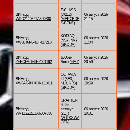
E-CLASS
ВИНкод
(W212)
06 август 2026
WDD2120821A890630
(
MERCEDE
21:15
S-BENZ
)
KODIAQ
ВИНкод
06 август 2026
(NS7, NV7)
XW8LJ6NS4LH417218
21:04
(
SKODA
)
ВИНкод
1000er-
06 август 2026
ZFBCFADH9EZ021162
Serie (
FIAT
)
20:59
OCTAVIA
ВИНкод
III (5E3,
06 август 2026
XW8AC4NH0JK121011
NL3, NR3)
20:59
(
SKODA
)
CRAFTER
30-35
ВИНкод
автобус
06 август 2026
WV1ZZZ2EZA6007836
(2E_)
20:31
(
VOLKSWA
GEN
)