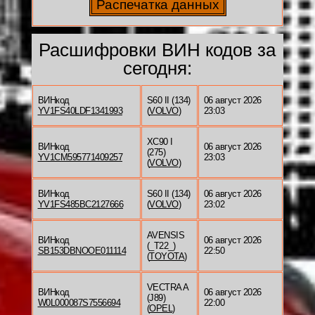
Расшифровки ВИН кодов за
сегодня:
ВИНкод
S60 II (134)
06 август 2026
YV1FS40LDF1341993
(
VOLVO
)
23:03
XC90 I
ВИНкод
06 август 2026
(275)
YV1CM595771409257
23:03
(
VOLVO
)
ВИНкод
S60 II (134)
06 август 2026
YV1FS485BC2127666
(
VOLVO
)
23:02
AVENSIS
ВИНкод
06 август 2026
(_T22_)
SB153DBNOOE011114
22:50
(
TOYOTA
)
VECTRA A
ВИНкод
06 август 2026
(J89)
W0L000087S7556694
22:00
(
OPEL
)