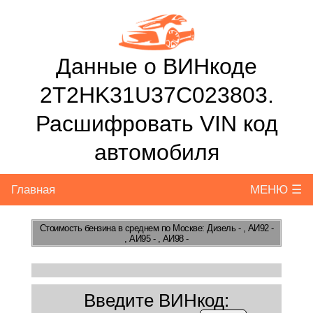
Данные о ВИНкоде
2T2HK31U37C023803.
Расшифровать VIN код
автомобиля
Главная
МЕНЮ ☰
Стоимость бензина
в среднем по Москве: Дизель - , АИ92 -
, АИ95 - , АИ98 -
Введите ВИНкод: