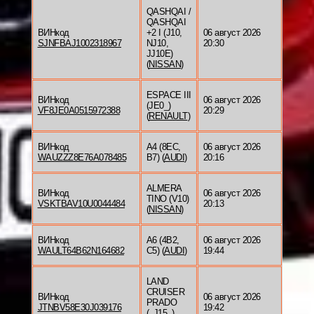
QASHQAI /
QASHQAI
ВИНкод
+2 I (J10,
06 август 2026
SJNFBAJ1002318967
NJ10,
20:30
JJ10E)
(
NISSAN
)
ESPACE III
ВИНкод
06 август 2026
(JE0_)
VF8JE0A0515972388
20:29
(
RENAULT
)
ВИНкод
A4 (8EC,
06 август 2026
WAUZZZ8E76A078485
B7) (
AUDI
)
20:16
ALMERA
ВИНкод
06 август 2026
TINO (V10)
VSKTBAV10U0044484
20:13
(
NISSAN
)
ВИНкод
A6 (4B2,
06 август 2026
WAULT64B62N164682
C5) (
AUDI
)
19:44
LAND
CRUISER
ВИНкод
06 август 2026
PRADO
JTNBV58E30J039176
19:42
(_J15_)