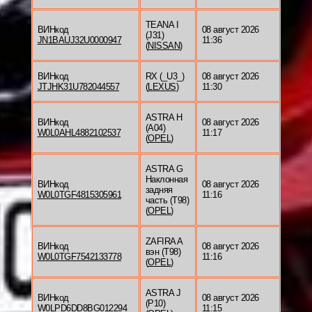
TEANA I
ВИНкод
08 август 2026
(J31)
JN1BAUJ32U0000947
11:36
(
NISSAN
)
ВИНкод
RX (_U3_)
08 август 2026
JTJHK31U782044557
(
LEXUS
)
11:30
ASTRA H
ВИНкод
08 август 2026
(A04)
W0L0AHL4882102537
11:17
(
OPEL
)
ASTRA G
Наклонная
ВИНкод
08 август 2026
задняя
W0L0TGF4815305961
11:16
часть (T98)
(
OPEL
)
ZAFIRA A
ВИНкод
08 август 2026
вэн (T98)
W0L0TGF7542133778
11:16
(
OPEL
)
ASTRA J
ВИНкод
08 август 2026
(P10)
W0LPD6DD8BG012294
11:15