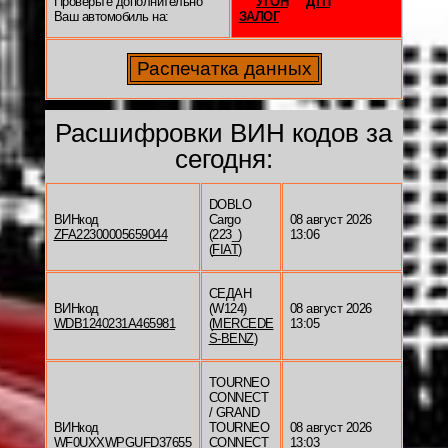
Проверьте дополнительно
УГОН
ДТП
Ваш автомобиль на:
ЗАЛОГ
Расшифровки ВИН кодов за
сегодня:
DOBLO
ВИНкод
Cargo
08 август 2026
ZFA22300005659044
(223_)
13:06
(
FIAT
)
СЕДАН
ВИНкод
(W124)
08 август 2026
WDB1240231A465981
(
MERCEDE
13:05
S-BENZ
)
TOURNEO
CONNECT
/ GRAND
ВИНкод
TOURNEO
08 август 2026
WF0UXXWPGUFD37655
CONNECT
13:03