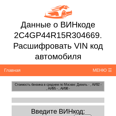
Данные о ВИНкоде
2C4GP44R15R304669.
Расшифровать VIN код
автомобиля
Главная
МЕНЮ ☰
Стоимость бензина
в среднем по Москве: Дизель - , АИ92 -
, АИ95 - , АИ98 -
Введите ВИНкод: