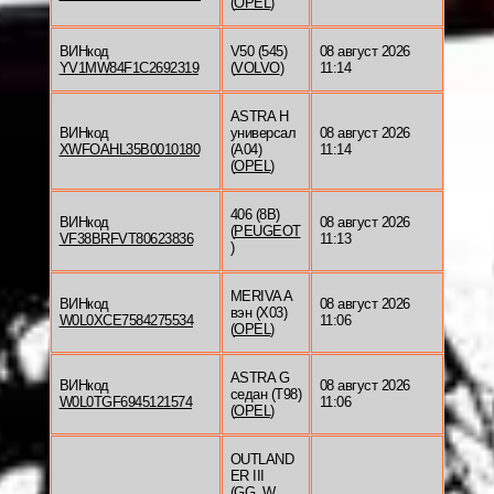
(
OPEL
)
ВИНкод
V50 (545)
08 август 2026
YV1MW84F1C2692319
(
VOLVO
)
11:14
ASTRA H
ВИНкод
универсал
08 август 2026
XWFOAHL35B0010180
(A04)
11:14
(
OPEL
)
406 (8B)
ВИНкод
08 август 2026
(
PEUGEOT
VF38BRFVT80623836
11:13
)
MERIVA A
ВИНкод
08 август 2026
вэн (X03)
W0L0XCE7584275534
11:06
(
OPEL
)
ASTRA G
ВИНкод
08 август 2026
седан (T98)
W0L0TGF6945121574
11:06
(
OPEL
)
OUTLAND
ER III
(GG_W,