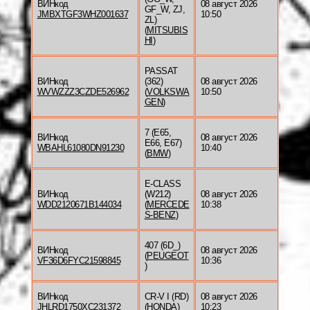
ВИНкод
08 август 2026
GF_W, ZJ,
JMBXTGF3WHZ001637
10:50
ZL)
(
MITSUBIS
HI
)
PASSAT
ВИНкод
(362)
08 август 2026
WVWZZZ3CZDE526962
(
VOLKSWA
10:50
GEN
)
7 (E65,
ВИНкод
08 август 2026
E66, E67)
WBAHL61080DN91230
10:40
(
BMW
)
E-CLASS
ВИНкод
(W212)
08 август 2026
WDD2120671B144034
(
MERCEDE
10:38
S-BENZ
)
407 (6D_)
ВИНкод
08 август 2026
(
PEUGEOT
VF36D6FYC21598845
10:36
)
ВИНкод
CR-V I (RD)
08 август 2026
JHLRD1750XC231372
(
HONDA
)
10:23