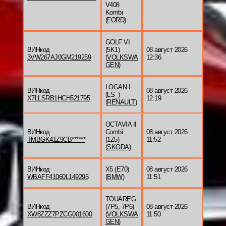
V408
Kombi
(
FORD
)
GOLF VI
ВИНкод
(5K1)
08 август 2026
3VW267AJ0GM219259
(
VOLKSWA
12:36
GEN
)
LOGAN I
ВИНкод
08 август 2026
(LS_)
X7LLSRB1HCH521795
12:19
(
RENAULT
)
OCTAVIA II
ВИНкод
Combi
08 август 2026
TMBGK41Z9CB******
(1Z5)
11:52
(
SKODA
)
ВИНкод
X5 (E70)
08 август 2026
WBAFF41060L149295
(
BMW
)
11:51
TOUAREG
ВИНкод
(7P5, 7P6)
08 август 2026
XW8ZZZ7PZCG001600
(
VOLKSWA
11:50
GEN
)