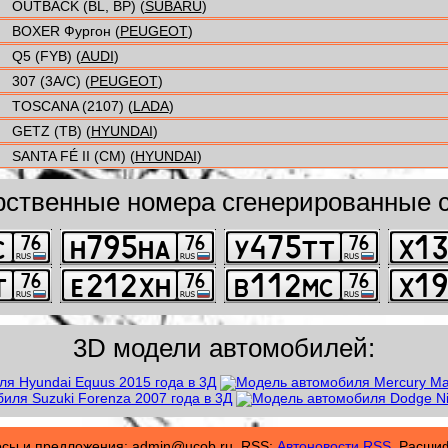
OUTBACK (BL, BP) (
SUBARU
)
BOXER Фургон (
PEUGEOT
)
Q5 (FYB) (
AUDI
)
307 (3A/C) (
PEUGEOT
)
TOSCANA (2107) (
LADA
)
GETZ (TB) (
HYUNDAI
)
SANTA FÉ II (CM) (
HYUNDAI
)
рственные номера сгенерированные с
3D модели автомобилей:
осы и предложения: admin@ucob.ru. RSS:
Автоновости RSS.
Расшифр