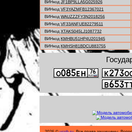
ВИНкод
JF1BP9LLA5G025926
ВИНкод
VF3YAZMFB12367021
ВИНкод
WAUZZZFY3N2018256
ВИНкод
VF33ANFUE82279511
ВИНкод
XTAKS045LJ1087732
ВИНкод
KMHBU51HP4U201945
ВИНкод
KMHSH81BDCU883755
Госуда
2026 ©
ucob.ru
. Все права защищены. Вопр