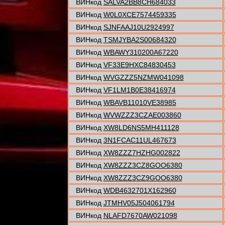
ВИНкод
SALVA2BB8CH684033
ВИНкод
W0L0XCE7574459335
ВИНкод
SJNFAAJ10U2924997
ВИНкод
TSMJYBA2S00684320
ВИНкод
WBAWY310200A67220
ВИНкод
VF33E9HXC84830453
ВИНкод
WVGZZZ5NZMW041098
ВИНкод
VF1LM1B0E38416974
ВИНкод
WBAVB11010VE38985
ВИНкод
WVWZZZ3CZAE003860
ВИНкод
XW8LD6NS5MH411128
ВИНкод
3N1FCAC11UL467673
ВИНкод
XW8ZZZ7HZHG002822
ВИНкод
XW8ZZZ3CZ8GOO6380
ВИНкод
XW8ZZZ3CZ9GOO6380
ВИНкод
WDB4632701X162960
ВИНкод
JTMHV05J504061794
ВИНкод
NLAFD7670AW021098