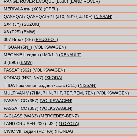
RANGE ROVER EVOQUE (L538) (
LAND ROVER
)
MERIVA A вэн (X03) (
OPEL
)
QASHQAI / QASHQAI +2 I (J10, NJ10, JJ10E) (
NISSAN
)
SX4 (JY) (
SUZUKI
)
X3 (F25) (
BMW
)
307 Break (3E) (
PEUGEOT
)
TIGUAN (5N_) (
VOLKSWAGEN
)
MEGANE II седан (LM0/1_) (
RENAULT
)
3 (E90) (
BMW
)
PASSAT (362) (
VOLKSWAGEN
)
KODIAQ (NS7, NV7) (
SKODA
)
TIIDA Наклонная задняя часть (C11) (
NISSAN
)
MULTIVAN V (7HM, 7HN, 7HF, 7EF, 7EM, 7EN) (
VOLKSWAGEN
)
PASSAT CC (357) (
VOLKSWAGEN
)
PASSAT CC (357) (
VOLKSWAGEN
)
G-CLASS (W463) (
MERCEDES-BENZ
)
LAND CRUISER 200 (_J2_) (
TOYOTA
)
CIVIC VIII седан (FD, FA) (
HONDA
)