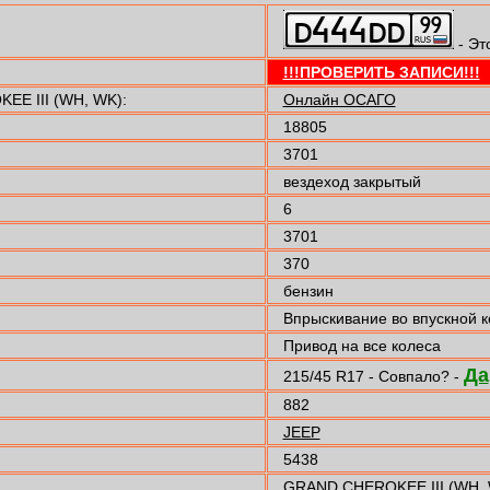
- Эт
!!!ПРОВЕРИТЬ ЗАПИСИ!!!
EE III (WH, WK):
Онлайн ОСАГО
18805
3701
вездеход закрытый
6
3701
370
бензин
Впрыскивание во впускной 
Привод на все колеса
Да
215/45 R17 - Совпало? -
882
JEEP
5438
GRAND CHEROKEE III (WH,