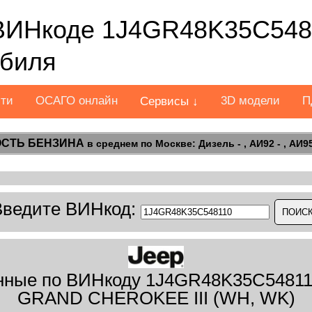
ВИНкоде 1J4GR48K35C548
обиля
сти
ОСАГО онлайн
3D модели
П
Сервисы ↓
СТЬ БЕНЗИНА
в среднем по Москве: Дизель - , АИ92 - , АИ95 
Введите ВИНкод:
ные по ВИНкоду 1J4GR48K35C54811
GRAND CHEROKEE III (WH, WK)