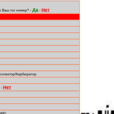
Да
Нет
о Ваш гос номер? -
-
коллектор/Карбюратор
Нет
-
 WK)