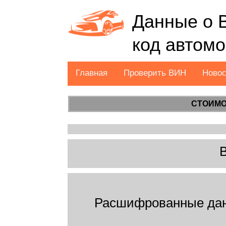
Данные о 
код автом
Главная
Проверить ВИН
Ново
СТОИМО
Расшифрованные дан