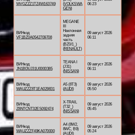
WVGZZZ1TZ4W163749
(
VOLKSWA
06:23
GEN
)
MEGANE
III
Наклонная
ВИНкод
09 август 2026
задняя
VF1BZ0A0542709708
06:11
часть
(BZ0/1_)
(
RENAULT
)
TEANA I
ВИНкод
09 август 2026
(J31)
JN1BDUJ31U0000385
06:11
(
NISSAN
)
ВИНкод
A5 (8T3)
09 август 2026
WAUZZZ8T1EA029831
(
AUDI
)
05:50
X-TRAIL
ВИНкод
09 август 2026
(T32_)
Z8NTCNT32ES092474
05:45
(
NISSAN
)
A4 (8W2,
ВИНкод
09 август 2026
8WC, B9)
WAUZZZF49KA070000
05:24
(
AUDI
)