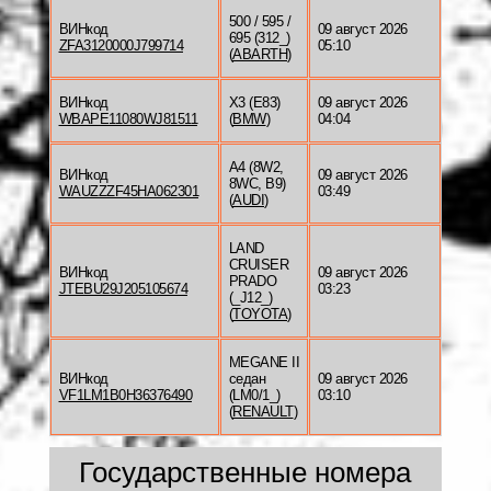
500 / 595 /
ВИНкод
09 август 2026
695 (312_)
ZFA3120000J799714
05:10
(
ABARTH
)
ВИНкод
X3 (E83)
09 август 2026
WBAPE11080WJ81511
(
BMW
)
04:04
A4 (8W2,
ВИНкод
09 август 2026
8WC, B9)
WAUZZZF45HA062301
03:49
(
AUDI
)
LAND
CRUISER
ВИНкод
09 август 2026
PRADO
JTEBU29J205105674
03:23
(_J12_)
(
TOYOTA
)
MEGANE II
ВИНкод
седан
09 август 2026
VF1LM1B0H36376490
(LM0/1_)
03:10
(
RENAULT
)
Государственные номера