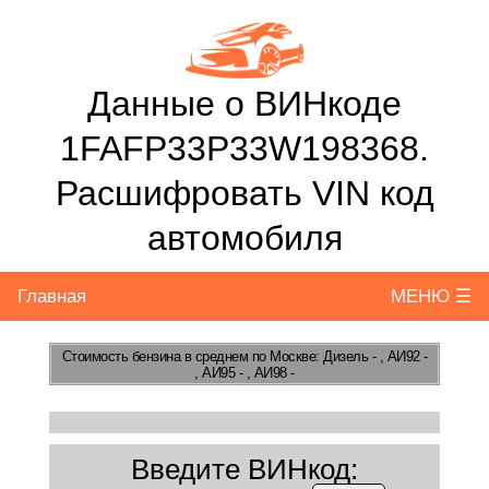
Данные о ВИНкоде
1FAFP33P33W198368.
Расшифровать VIN код
автомобиля
Главная
МЕНЮ ☰
Стоимость бензина
в среднем по Москве: Дизель - , АИ92 -
, АИ95 - , АИ98 -
Введите ВИНкод: