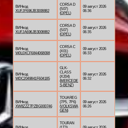
CORSA D
ВИНкод
09 август 2026
(S07)
XUFJF696JB3008882
06:36
(
OPEL
)
CORSA D
ВИНкод
09 август 2026
(S07)
XUFJA696JB3008882
06:35
(
OPEL
)
CORSA C
ВИНкод
09 август 2026
(X01)
W0L0XCF6844068098
06:33
(
OPEL
)
GLK-
CLASS
ВИНкод
09 август 2026
(X204)
WDC2049841F604185
06:32
(
MERCEDE
S-BENZ
)
TOUAREG
ВИНкод
(7P5, 7P6)
09 август 2026
XW8ZZZ7PZBG000746
(
VOLKSWA
06:26
GEN
)
TOURAN
ВИНкод
(1T3)
09 август 2026