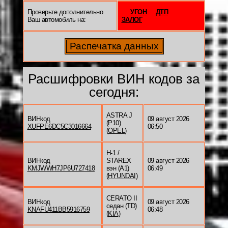
Проверьте дополнительно
УГОН
ДТП
Ваш автомобиль на:
ЗАЛОГ
Расшифровки ВИН кодов за
сегодня:
ASTRA J
ВИНкод
09 август 2026
(P10)
XUFPE6DC5C3016664
06:50
(
OPEL
)
H-1 /
ВИНкод
STAREX
09 август 2026
KMJWWH7JP6U727418
вэн (A1)
06:49
(
HYUNDAI
)
CERATO II
ВИНкод
09 август 2026
седан (TD)
KNAFU411BB5916759
06:48
(
KIA
)