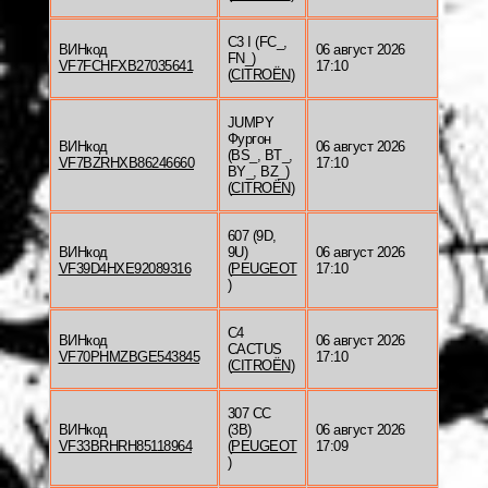
C3 I (FC_,
ВИНкод
06 август 2026
FN_)
VF7FCHFXB27035641
17:10
(
CITROËN
)
JUMPY
Фургон
ВИНкод
06 август 2026
(BS_, BT_,
VF7BZRHXB86246660
17:10
BY_, BZ_)
(
CITROËN
)
607 (9D,
ВИНкод
9U)
06 август 2026
VF39D4HXE92089316
(
PEUGEOT
17:10
)
C4
ВИНкод
06 август 2026
CACTUS
VF70PHMZBGE543845
17:10
(
CITROËN
)
307 CC
ВИНкод
(3B)
06 август 2026
VF33BRHRH85118964
(
PEUGEOT
17:09
)