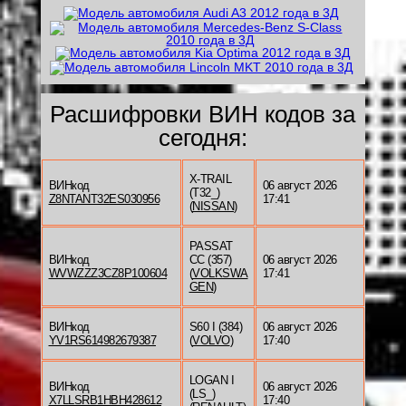
Расшифровки ВИН кодов за
сегодня:
X-TRAIL
ВИНкод
06 август 2026
(T32_)
Z8NTANT32ES030956
17:41
(
NISSAN
)
PASSAT
ВИНкод
CC (357)
06 август 2026
WVWZZZ3CZ8P100604
(
VOLKSWA
17:41
GEN
)
ВИНкод
S60 I (384)
06 август 2026
YV1RS614982679387
(
VOLVO
)
17:40
LOGAN I
ВИНкод
06 август 2026
(LS_)
X7LLSRB1HBH428612
17:40