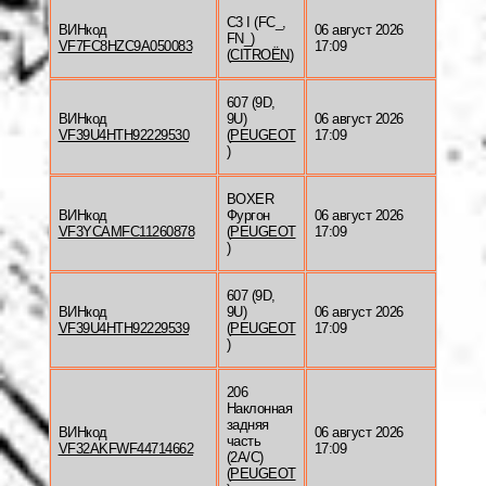
C3 I (FC_,
ВИНкод
06 август 2026
FN_)
VF7FC8HZC9A050083
17:09
(
CITROËN
)
607 (9D,
ВИНкод
9U)
06 август 2026
VF39U4HTH92229530
(
PEUGEOT
17:09
)
BOXER
ВИНкод
Фургон
06 август 2026
VF3YCAMFC11260878
(
PEUGEOT
17:09
)
607 (9D,
ВИНкод
9U)
06 август 2026
VF39U4HTH92229539
(
PEUGEOT
17:09
)
206
Наклонная
задняя
ВИНкод
06 август 2026
часть
VF32AKFWF44714662
17:09
(2A/C)
(
PEUGEOT