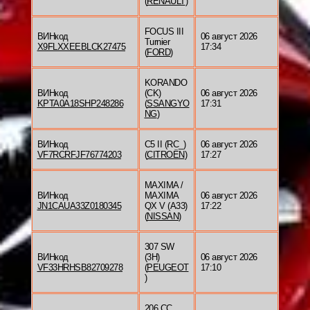
(
RENAULT
)
FOCUS III
ВИНкод
06 август 2026
Turnier
X9FLXXEEBLCK27475
17:34
(
FORD
)
KORANDO
ВИНкод
(CK)
06 август 2026
KPTA0A18SHP248286
(
SSANGYO
17:31
NG
)
ВИНкод
C5 II (RC_)
06 август 2026
VF7RCRFJF76774203
(
CITROËN
)
17:27
MAXIMA /
ВИНкод
MAXIMA
06 август 2026
JN1CAUA33Z0180345
QX V (A33)
17:22
(
NISSAN
)
307 SW
ВИНкод
(3H)
06 август 2026
VF33HRHSB82709278
(
PEUGEOT
17:10
)
206 CC