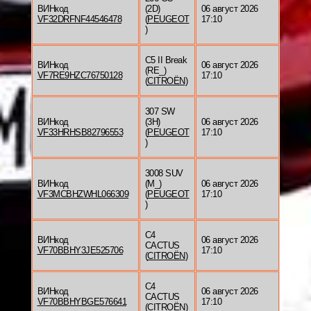
ВИНкод
(2D)
06 август 2026
VF32DRFNF44546478
(
PEUGEOT
17:10
)
C5 II Break
ВИНкод
06 август 2026
(RE_)
VF7RE9HZC76750128
17:10
(
CITROËN
)
307 SW
ВИНкод
(3H)
06 август 2026
VF33HRHSB82796553
(
PEUGEOT
17:10
)
3008 SUV
ВИНкод
(M_)
06 август 2026
VF3MCBHZWHL066309
(
PEUGEOT
17:10
)
C4
ВИНкод
06 август 2026
CACTUS
VF70BBHY3JE525706
17:10
(
CITROËN
)
C4
ВИНкод
06 август 2026
CACTUS
VF70BBHYBGE576641
17:10
(
CITROËN
)