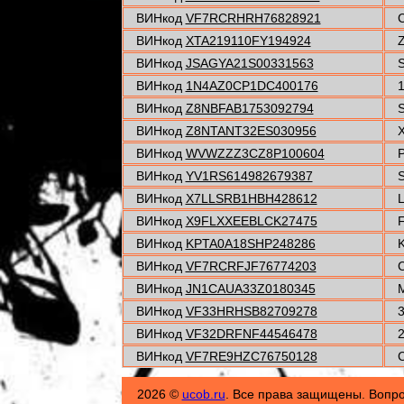
ВИНкод
VF7RCRHRH76828921
C
ВИНкод
XTA219110FY194924
Z
ВИНкод
JSAGYA21S00331563
S
ВИНкод
1N4AZ0CP1DC400176
1
ВИНкод
Z8NBFAB1753092794
S
ВИНкод
Z8NTANT32ES030956
X
ВИНкод
WVWZZZ3CZ8P100604
P
ВИНкод
YV1RS614982679387
S
ВИНкод
X7LLSRB1HBH428612
L
ВИНкод
X9FLXXEEBLCK27475
F
ВИНкод
KPTA0A18SHP248286
ВИНкод
VF7RCRFJF76774203
C
ВИНкод
JN1CAUA33Z0180345
M
ВИНкод
VF33HRHSB82709278
3
ВИНкод
VF32DRFNF44546478
2
ВИНкод
VF7RE9HZC76750128
C
2026 ©
ucob.ru
. Все права защищены. Вопр