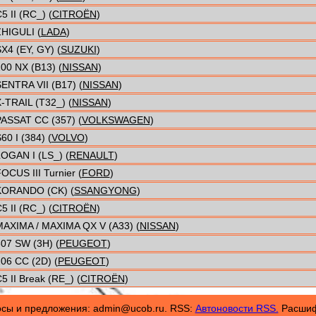
5 II (RC_) (
CITROËN
)
HIGULI (
LADA
)
X4 (EY, GY) (
SUZUKI
)
00 NX (B13) (
NISSAN
)
ENTRA VII (B17) (
NISSAN
)
-TRAIL (T32_) (
NISSAN
)
ASSAT CC (357) (
VOLKSWAGEN
)
60 I (384) (
VOLVO
)
OGAN I (LS_) (
RENAULT
)
OCUS III Turnier (
FORD
)
KORANDO (CK) (
SSANGYONG
)
5 II (RC_) (
CITROËN
)
AXIMA / MAXIMA QX V (A33) (
NISSAN
)
07 SW (3H) (
PEUGEOT
)
06 CC (2D) (
PEUGEOT
)
5 II Break (RE_) (
CITROËN
)
осы и предложения: admin@ucob.ru. RSS:
Автоновости RSS.
Расшифр