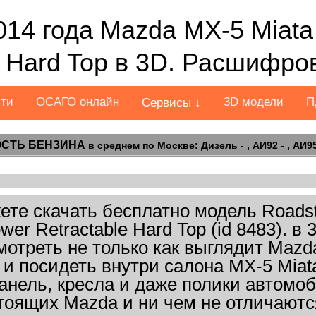
014 года Mazda MX-5 Miata
e Hard Top в 3D. Расшифро
сти
ОСАГО онлайн
3D модели
П
Сервисы ↓
СТЬ БЕНЗИНА
в среднем по Москве: Дизель - , АИ92 - , АИ95 
те скачать бесплатно модель Roadst
wer Retractable Hard Top (id 8483). 
отреть не только как выглядит Mazda
 и посидеть внутри салона MX-5 Miat
анель, кресла и даже полики автомоб
тоящих Mazda и ни чем не отличаются