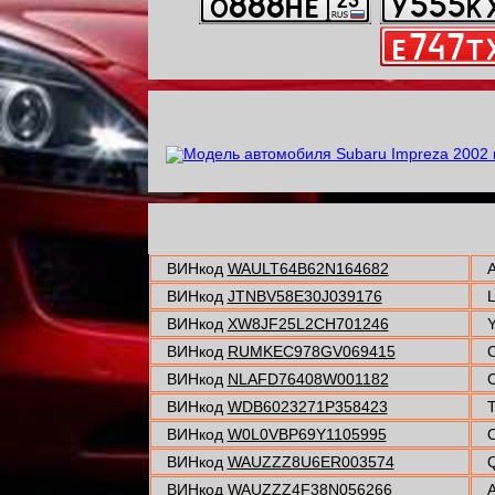
ВИНкод
WAULT64B62N164682
A
ВИНкод
JTNBV58E30J039176
ВИНкод
XW8JF25L2CH701246
Y
ВИНкод
RUMKEC978GV069415
C
ВИНкод
NLAFD76408W001182
C
ВИНкод
WDB6023271P358423
T
ВИНкод
W0L0VBP69Y1105995
O
ВИНкод
WAUZZZ8U6ER003574
Q
ВИНкод
WAUZZZ4F38N056266
A