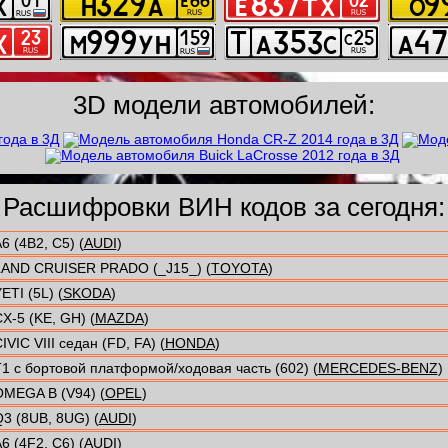
3D модели автомобилей:
Расшифровки ВИН кодов за сегодня:
6 (4B2, C5) (
AUDI
)
LAND CRUISER PRADO (_J15_) (
TOYOTA
)
ETI (5L) (
SKODA
)
X-5 (KE, GH) (
MAZDA
)
IVIC VIII седан (FD, FA) (
HONDA
)
1 c бортовой платформой/ходовая часть (602) (
MERCEDES-BENZ
)
MEGA B (V94) (
OPEL
)
3 (8UB, 8UG) (
AUDI
)
6 (4F2, C6) (
AUDI
)