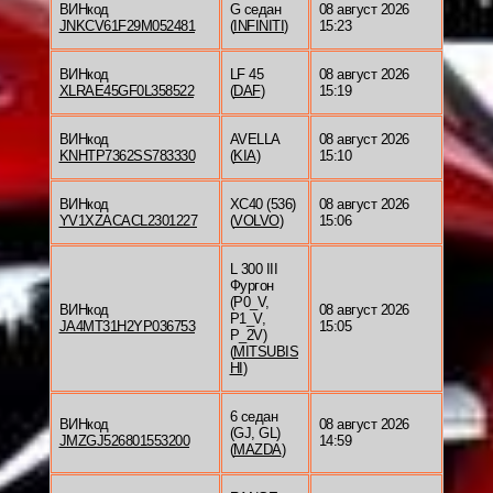
ВИНкод
G седан
08 август 2026
JNKCV61F29M052481
(
INFINITI
)
15:23
ВИНкод
LF 45
08 август 2026
XLRAE45GF0L358522
(
DAF
)
15:19
ВИНкод
AVELLA
08 август 2026
KNHTP7362SS783330
(
KIA
)
15:10
ВИНкод
XC40 (536)
08 август 2026
YV1XZACACL2301227
(
VOLVO
)
15:06
L 300 III
Фургон
(P0_V,
ВИНкод
08 август 2026
P1_V,
JA4MT31H2YP036753
15:05
P_2V)
(
MITSUBIS
HI
)
6 седан
ВИНкод
08 август 2026
(GJ, GL)
JMZGJ526801553200
14:59
(
MAZDA
)