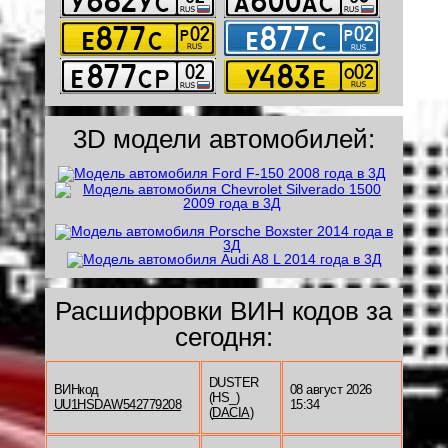
3D модели автомобилей:
Расшифровки ВИН кодов за
сегодня:
DUSTER
ВИНкод
08 август 2026
(HS_)
UU1HSDAW542779208
15:34
(
DACIA
)