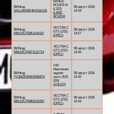
RANGE
ROVER III
ВИНкод
08 август 2026
(L322)
SALLMAME4AA316126
14:59
(
LAND
ROVER
)
VECTRA C
ВИНкод
08 август 2026
GTS (Z02)
W0L0ZCF6861144110
14:57
(
OPEL
)
VECTRA C
ВИНкод
08 август 2026
GTS (Z02)
W0L0ZCF6871121714
14:46
(
OPEL
)
V40
Наклонная
ВИНкод
задняя
08 август 2026
YV1MZ6356D2006874
часть (525,
14:45
526)
(
VOLVO
)
VECTRA C
ВИНкод
08 август 2026
GTS (Z02)
W0L0ZCF6881010292
14:44
(
OPEL
)