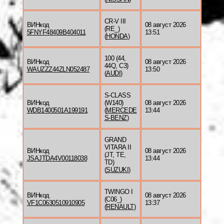
CR-V III
ВИНкод
08 август 2026
(RE_)
5FNYF48409B404011
13:51
(
HONDA
)
100 (44,
ВИНкод
08 август 2026
44Q, C3)
WAUZZZ44ZLN052487
13:50
(
AUDI
)
S-CLASS
ВИНкод
(W140)
08 август 2026
WDB1400501A199191
(
MERCEDE
13:44
S-BENZ
)
GRAND
VITARA II
ВИНкод
08 август 2026
(JT, TE,
JSAJTDA4V00118038
13:44
TD)
(
SUZUKI
)
TWINGO I
ВИНкод
08 август 2026
(C06_)
VF1C0630510910905
13:37
(
RENAULT
)