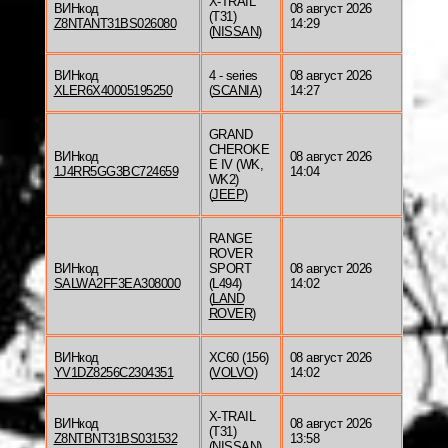
X-TRAIL
ВИНкод
08 август 2026
(T31)
Z8NTANT31BS026080
14:29
(
NISSAN
)
ВИНкод
4 - series
08 август 2026
XLER6X40005195250
(
SCANIA
)
14:27
GRAND
CHEROKE
ВИНкод
08 август 2026
E IV (WK,
1J4RR5GG3BC724659
14:04
WK2)
(
JEEP
)
RANGE
ROVER
ВИНкод
SPORT
08 август 2026
SALWA2FF3EA308000
(L494)
14:02
(
LAND
ROVER
)
ВИНкод
XC60 (156)
08 август 2026
YV1DZ8256C2304351
(
VOLVO
)
14:02
X-TRAIL
ВИНкод
08 август 2026
(T31)
Z8NTBNT31BS031532
13:58
(
NISSAN
)