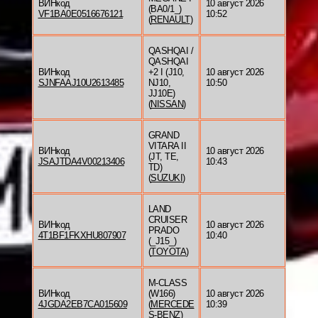
ВИНкод
10 август 2026
(BA0/1_)
VF1BA0E0516676121
10:52
(
RENAULT
)
QASHQAI /
QASHQAI
ВИНкод
+2 I (J10,
10 август 2026
SJNFAAJ10U2613485
NJ10,
10:50
JJ10E)
(
NISSAN
)
GRAND
VITARA II
ВИНкод
10 август 2026
(JT, TE,
JSAJTDA4V00213406
10:43
TD)
(
SUZUKI
)
LAND
CRUISER
ВИНкод
10 август 2026
PRADO
4T1BF1FKXHU807907
10:40
(_J15_)
(
TOYOTA
)
M-CLASS
ВИНкод
(W166)
10 август 2026
4JGDA2EB7CA015609
(
MERCEDE
10:39
S-BENZ
)