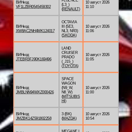
FLUENCE
ВИНкод
10 август 2026
(L3_)
VF1LZBR0545459302
11:10
(
RENAULT
)
OCTAVIA
ВИНкод
III (5E3,
10 август 2026
XW8AC2NH4MK124017
NL3, NR3)
11:06
(
SKODA
)
LAND
CRUISER
ВИНкод
10 август 2026
PRADO
JTEBR3FJ90K169496
11:05
(_J15_)
(
TOYOTA
)
SPACE
WAGON
ВИНкод
(N9_W,
10 август 2026
JMBLNN94WXZ000426
N8_W)
11:00
(
MITSUBIS
HI
)
ВИНкод
3 (BK)
10 август 2026
JMZBK14Z591802258
(
MAZDA
)
10:54
MEGANE I