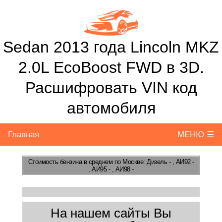
Sedan 2013 года Lincoln MKZ
2.0L EcoBoost FWD в 3D.
Расшифровать VIN код
автомобиля
Главная
МЕНЮ ☰
Стоимость бензина
в среднем по Москве: Дизель - , АИ92 -
, АИ95 - , АИ98 -
На нашем сайты Вы