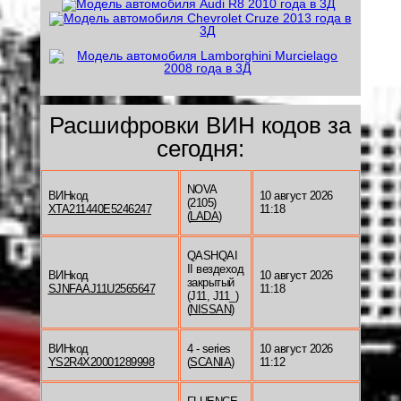
Расшифровки ВИН кодов за
сегодня:
NOVA
ВИНкод
10 август 2026
(2105)
XTA211440E5246247
11:18
(
LADA
)
QASHQAI
II вездеход
ВИНкод
10 август 2026
закрытый
SJNFAAJ11U2565647
11:18
(J11, J11_)
(
NISSAN
)
ВИНкод
4 - series
10 август 2026
YS2R4X20001289998
(
SCANIA
)
11:12