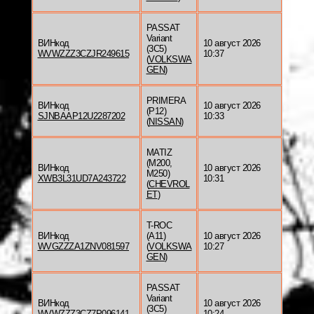
PASSAT
Variant
ВИНкод
10 август 2026
(3C5)
WVWZZZ3CZJR249615
10:37
(
VOLKSWA
GEN
)
PRIMERA
ВИНкод
10 август 2026
(P12)
SJNBAAP12U2287202
10:33
(
NISSAN
)
MATIZ
(M200,
ВИНкод
10 август 2026
M250)
XWB3L31UD7A243722
10:31
(
CHEVROL
ET
)
T-ROC
ВИНкод
(A11)
10 август 2026
WVGZZZA1ZNV081597
(
VOLKSWA
10:27
GEN
)
PASSAT
Variant
ВИНкод
10 август 2026
(3C5)
WVWZZZ3CZ7P096141
10:24