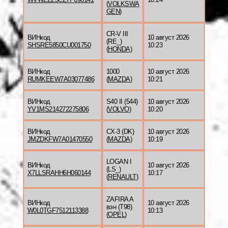
(
VOLKSWA
GEN
)
CR-V III
ВИНкод
10 август 2026
(RE_)
SHSRE5850CU001750
10:23
(
HONDA
)
ВИНкод
1000
10 август 2026
RUMKEEW7A03077486
(
MAZDA
)
10:21
ВИНкод
S40 II (544)
10 август 2026
YV1MS214272275806
(
VOLVO
)
10:20
ВИНкод
CX-3 (DK)
10 август 2026
JMZDKFW7A01470550
(
MAZDA
)
10:19
LOGAN I
ВИНкод
10 август 2026
(LS_)
X7LLSRAHH6H060144
10:17
(
RENAULT
)
ZAFIRA A
ВИНкод
10 август 2026
вэн (T98)
W0L0TGF7512113388
10:13
(
OPEL
)