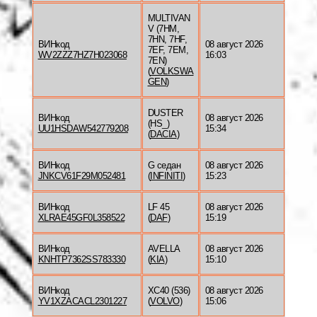
MULTIVAN
V (7HM,
7HN, 7HF,
ВИНкод
08 август 2026
7EF, 7EM,
WV2ZZZ7HZ7H023068
16:03
7EN)
(
VOLKSWA
GEN
)
DUSTER
ВИНкод
08 август 2026
(HS_)
UU1HSDAW542779208
15:34
(
DACIA
)
ВИНкод
G седан
08 август 2026
JNKCV61F29M052481
(
INFINITI
)
15:23
ВИНкод
LF 45
08 август 2026
XLRAE45GF0L358522
(
DAF
)
15:19
ВИНкод
AVELLA
08 август 2026
KNHTP7362SS783330
(
KIA
)
15:10
ВИНкод
XC40 (536)
08 август 2026
YV1XZACACL2301227
(
VOLVO
)
15:06