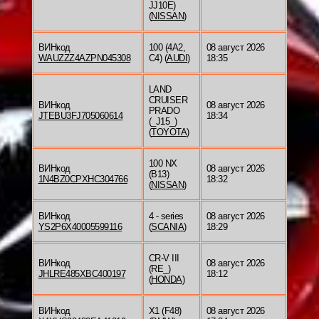
JJ10E)
(
NISSAN
)
ВИНкод
100 (4A2,
08 август 2026
WAUZZZ4AZPN045308
C4) (
AUDI
)
18:35
LAND
CRUISER
ВИНкод
08 август 2026
PRADO
JTEBU3FJ705060614
18:34
(_J15_)
(
TOYOTA
)
100 NX
ВИНкод
08 август 2026
(B13)
1N4BZ0CPXHC304766
18:32
(
NISSAN
)
ВИНкод
4 - series
08 август 2026
YS2P6X40005599116
(
SCANIA
)
18:29
CR-V III
ВИНкод
08 август 2026
(RE_)
JHLRE485XBC400197
18:12
(
HONDA
)
ВИНкод
X1 (F48)
08 август 2026