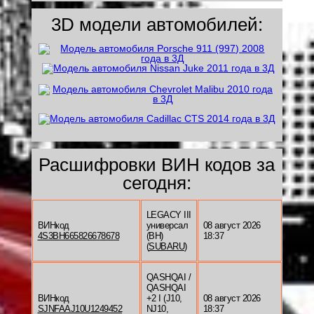
3D модели автомобилей:
Расшифровки ВИН кодов за
сегодня:
LEGACY III
ВИНкод
универсал
08 август 2026
4S3BH665826678678
(BH)
18:37
(
SUBARU
)
QASHQAI /
QASHQAI
ВИНкод
+2 I (J10,
08 август 2026
SJNFAAJ10U1249452
NJ10,
18:37