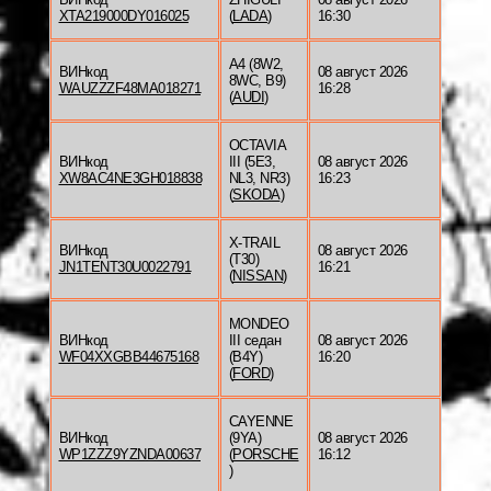
XTA219000DY016025
(
LADA
)
16:30
A4 (8W2,
ВИНкод
08 август 2026
8WC, B9)
WAUZZZF48MA018271
16:28
(
AUDI
)
OCTAVIA
ВИНкод
III (5E3,
08 август 2026
XW8AC4NE3GH018838
NL3, NR3)
16:23
(
SKODA
)
X-TRAIL
ВИНкод
08 август 2026
(T30)
JN1TENT30U0022791
16:21
(
NISSAN
)
MONDEO
ВИНкод
III седан
08 август 2026
WF04XXGBB44675168
(B4Y)
16:20
(
FORD
)
CAYENNE
ВИНкод
(9YA)
08 август 2026
WP1ZZZ9YZNDA00637
(
PORSCHE
16:12
)