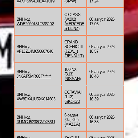
X4XHS99420EA41019
(
BMW
)
17:24
C-CLASS
ВИНкод
(W202)
08 август 2026
WDB2020181F566102
(
MERCEDE
17:06
S-BENZ
)
GRAND
ВИНкод
SCÉNIC III
08 август 2026
VF1JZ14M650687840
(JZ0/1_)
16:57
(
RENAULT
)
100 NX
ВИНкод
08 август 2026
(B13)
JN8AF5MR6CT******
16:48
(
NISSAN
)
OCTAVIA I
ВИНкод
08 август 2026
(1U2)
XW8DX41U59K014603
16:39
(
SKODA
)
6 седан
ВИНкод
08 август 2026
(GJ, GL)
RUMGJ5238GV023611
16:38
(
MAZDA
)
ВИНкод
ZHIGULI
08 август 2026