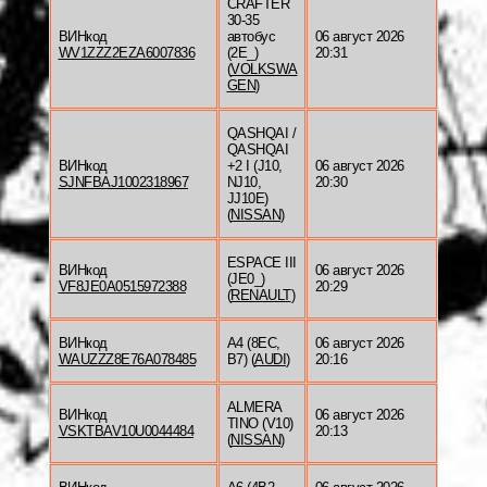
CRAFTER
30-35
ВИНкод
автобус
06 август 2026
WV1ZZZ2EZA6007836
(2E_)
20:31
(
VOLKSWA
GEN
)
QASHQAI /
QASHQAI
ВИНкод
+2 I (J10,
06 август 2026
SJNFBAJ1002318967
NJ10,
20:30
JJ10E)
(
NISSAN
)
ESPACE III
ВИНкод
06 август 2026
(JE0_)
VF8JE0A0515972388
20:29
(
RENAULT
)
ВИНкод
A4 (8EC,
06 август 2026
WAUZZZ8E76A078485
B7) (
AUDI
)
20:16
ALMERA
ВИНкод
06 август 2026
TINO (V10)
VSKTBAV10U0044484
20:13
(
NISSAN
)