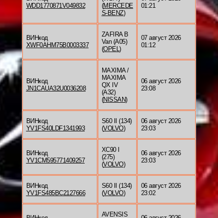
WDD1770871V049832
(
MERCEDE
01:21
S-BENZ
)
ZAFIRA B
ВИНкод
07 август 2026
Van (A05)
XWF0AHM75B0003337
01:12
(
OPEL
)
MAXIMA /
MAXIMA
ВИНкод
06 август 2026
QX IV
JN1CAUA32U0036208
23:08
(A32)
(
NISSAN
)
ВИНкод
S60 II (134)
06 август 2026
YV1FS40LDF1341993
(
VOLVO
)
23:03
XC90 I
ВИНкод
06 август 2026
(275)
YV1CM595771409257
23:03
(
VOLVO
)
ВИНкод
S60 II (134)
06 август 2026
YV1FS485BC2127666
(
VOLVO
)
23:02
AVENSIS
ВИНкод
06 август 2026