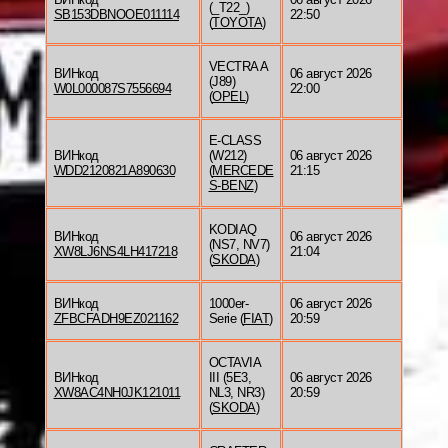
(_T22_)
SB153DBNOOE011114
22:50
(
TOYOTA
)
VECTRA A
ВИНкод
06 август 2026
(J89)
W0L000087S7556694
22:00
(
OPEL
)
E-CLASS
ВИНкод
(W212)
06 август 2026
WDD2120821A890630
(
MERCEDE
21:15
S-BENZ
)
KODIAQ
ВИНкод
06 август 2026
(NS7, NV7)
XW8LJ6NS4LH417218
21:04
(
SKODA
)
ВИНкод
1000er-
06 август 2026
ZFBCFADH9EZ021162
Serie (
FIAT
)
20:59
OCTAVIA
ВИНкод
III (5E3,
06 август 2026
XW8AC4NH0JK121011
NL3, NR3)
20:59
(
SKODA
)