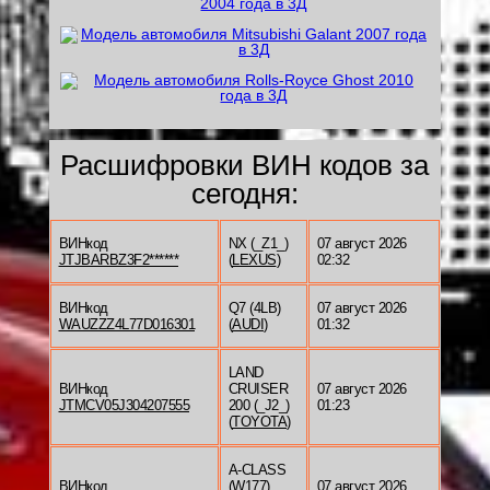
Расшифровки ВИН кодов за
сегодня:
ВИНкод
NX (_Z1_)
07 август 2026
JTJBARBZ3F2******
(
LEXUS
)
02:32
ВИНкод
Q7 (4LB)
07 август 2026
WAUZZZ4L77D016301
(
AUDI
)
01:32
LAND
ВИНкод
CRUISER
07 август 2026
JTMCV05J304207555
200 (_J2_)
01:23
(
TOYOTA
)
A-CLASS
ВИНкод
(W177)
07 август 2026