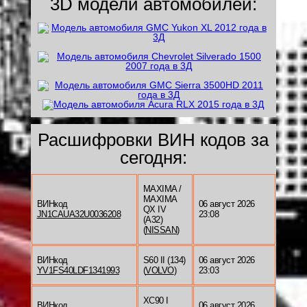
3D модели автомобилей:
Расшифровки ВИН кодов за
сегодня:
MAXIMA /
MAXIMA
ВИНкод
06 август 2026
QX IV
JN1CAUA32U0036208
23:08
(A32)
(
NISSAN
)
ВИНкод
S60 II (134)
06 август 2026
YV1FS40LDF1341993
(
VOLVO
)
23:03
XC90 I
ВИНкод
06 август 2026