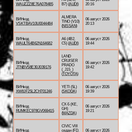
WAUZZZ8E76A078485
B7) (
AUDI
)
20:16
ALMERA
ВИНкод
06 август 2026
TINO (V10)
VSKTBAV10U0044484
20:13
(
NISSAN
)
ВИНкод
A6 (4B2,
06 август 2026
WAULT64B62N164682
C5) (
AUDI
)
19:44
LAND
CRUISER
ВИНкод
06 август 2026
PRADO
JTNBV58E30J039176
19:42
(_J15_)
(
TOYOTA
)
ВИНкод
YETI (5L)
06 август 2026
XW8JF25L2CH701246
(
SKODA
)
19:39
CX-5 (KE,
ВИНкод
06 август 2026
GH)
RUMKEC978GV069415
19:21
(
MAZDA
)
CIVIC VIII
ВИНкод
седан (FD,
06 август 2026