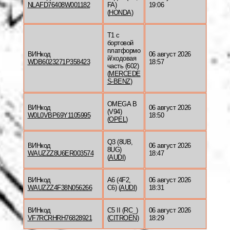
NLAFD76408W001182
FA)
19:06
(
HONDA
)
T1 c
бортовой
платформо
ВИНкод
06 август 2026
й/ходовая
WDB6023271P358423
18:57
часть (602)
(
MERCEDE
S-BENZ
)
OMEGA B
ВИНкод
06 август 2026
(V94)
W0L0VBP69Y1105995
18:50
(
OPEL
)
Q3 (8UB,
ВИНкод
06 август 2026
8UG)
WAUZZZ8U6ER003574
18:47
(
AUDI
)
ВИНкод
A6 (4F2,
06 август 2026
WAUZZZ4F38N056266
C6) (
AUDI
)
18:31
ВИНкод
C5 II (RC_)
06 август 2026
VF7RCRHRH76828921
(
CITROËN
)
18:29