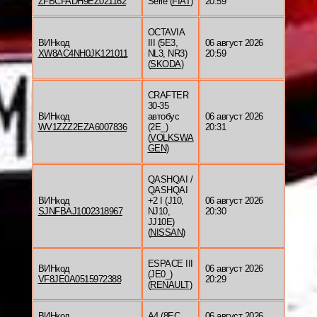
ZFBCFADH9EZ021162
Serie (
FIAT
)
20:59
OCTAVIA
ВИНкод
III (5E3,
06 август 2026
XW8AC4NH0JK121011
NL3, NR3)
20:59
(
SKODA
)
CRAFTER
30-35
ВИНкод
автобус
06 август 2026
WV1ZZZ2EZA6007836
(2E_)
20:31
(
VOLKSWA
GEN
)
QASHQAI /
QASHQAI
ВИНкод
+2 I (J10,
06 август 2026
SJNFBAJ1002318967
NJ10,
20:30
JJ10E)
(
NISSAN
)
ESPACE III
ВИНкод
06 август 2026
(JE0_)
VF8JE0A0515972388
20:29
(
RENAULT
)
ВИНкод
A4 (8EC,
06 август 2026