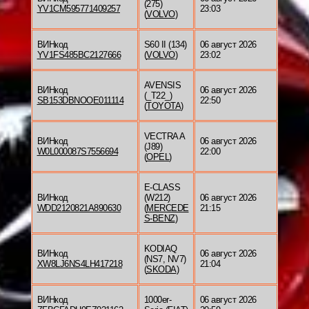
(275)
YV1CM595771409257
23:03
(
VOLVO
)
ВИНкод
S60 II (134)
06 август 2026
YV1FS485BC2127666
(
VOLVO
)
23:02
AVENSIS
ВИНкод
06 август 2026
(_T22_)
SB153DBNOOE011114
22:50
(
TOYOTA
)
VECTRA A
ВИНкод
06 август 2026
(J89)
W0L000087S7556694
22:00
(
OPEL
)
E-CLASS
ВИНкод
(W212)
06 август 2026
WDD2120821A890630
(
MERCEDE
21:15
S-BENZ
)
KODIAQ
ВИНкод
06 август 2026
(NS7, NV7)
XW8LJ6NS4LH417218
21:04
(
SKODA
)
ВИНкод
1000er-
06 август 2026