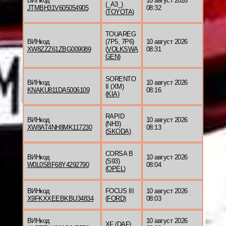
ВИНкод
10 август 2026
(_A3_)
JTMBH31V605054905
08:32
(
TOYOTA
)
TOUAREG
ВИНкод
(7P5, 7P6)
10 август 2026
XW8ZZZ61ZBG009089
(
VOLKSWA
08:31
GEN
)
SORENTO
ВИНкод
10 август 2026
II (XM)
KNAKU811DA5006109
08:16
(
KIA
)
RAPID
ВИНкод
10 август 2026
(NH3)
XW8AT4NH8MK117230
08:13
(
SKODA
)
CORSA B
ВИНкод
10 август 2026
(S93)
W0L0SBF68Y4292790
08:04
(
OPEL
)
ВИНкод
FOCUS III
10 август 2026
X9FKXXEEBKBU34834
(
FORD
)
08:03
ВИНкод
10 август 2026
XF (
DAF
)