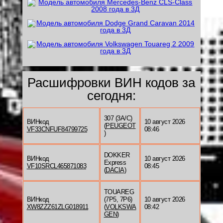
Расшифровки ВИН кодов за
сегодня:
307 (3A/C)
ВИНкод
10 август 2026
(
PEUGEOT
VF33CNFUF84799725
08:46
)
DOKKER
ВИНкод
10 август 2026
Express
VF10SRCL465871083
08:45
(
DACIA
)
TOUAREG
ВИНкод
(7P5, 7P6)
10 август 2026
XW8ZZZ61ZLG018911
(
VOLKSWA
08:42
GEN
)