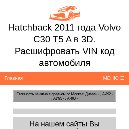
Hatchback 2011 года Volvo
C30 T5 A в 3D.
Расшифровать VIN код
автомобиля
Главная
МЕНЮ ☰
Стоимость бензина
в среднем по Москве: Дизель - , АИ92 -
, АИ95 - , АИ98 -
На нашем сайты Вы