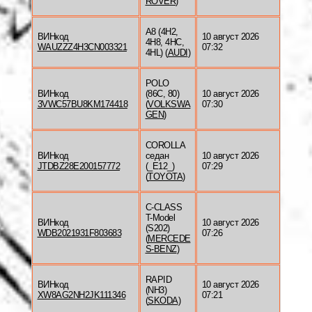
ROVER
)
A8 (4H2,
ВИНкод
10 август 2026
4H8, 4HC,
WAUZZZ4H3CN003321
07:32
4HL) (
AUDI
)
POLO
ВИНкод
(86C, 80)
10 август 2026
3VWC57BU8KM174418
(
VOLKSWA
07:30
GEN
)
COROLLA
ВИНкод
седан
10 август 2026
JTDBZ28E200157772
(_E12_)
07:29
(
TOYOTA
)
C-CLASS
T-Model
ВИНкод
10 август 2026
(S202)
WDB2021931F803683
07:26
(
MERCEDE
S-BENZ
)
RAPID
ВИНкод
10 август 2026
(NH3)
XW8AG2NH2JK111346
07:21
(
SKODA
)