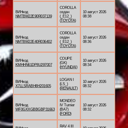
COROLLA
ВИНкод
седан
10 август 2026
NMTBM22E90R037139
(_E12_)
08:38
(
TOYOTA
)
COROLLA
ВИНкод
седан
10 август 2026
NMTBM22E40R036402
(_E12_)
08:36
(
TOYOTA
)
COUPE
ВИНкод
10 август 2026
(GK)
KMHHN61DP8U297007
08:34
(
HYUNDAI
)
LOGAN I
ВИНкод
10 август 2026
(LS_)
X7LLSRABH8H201605
08:32
(
RENAULT
)
MONDEO
ВИНкод
IV Turnier
10 август 2026
WF0GXXGBBGBP31663
(BA7)
08:32
(
FORD
)
RAV 4 III