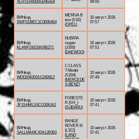
XLRTEH4300G045558
08:00
MERIVA B
ВИНкод
10 август 2026
вэн (S10)
XWFSD9EC1C0000454
07:57
(
OPEL
)
NUBIRA
ВИНкод
седан
10 август 2026
KLANF19315K095271
(J200)
07:51
(
DAEWOO
)
C-CLASS
T-Model
ВИНкод
10 август 2026
(S204)
WDD2042001G260812
07:49
(
MERCEDE
S-BENZ
)
FORESTE
ВИНкод
10 август 2026
R (SH_)
JF1SHMLS5CG306162
07:41
(
SUBARU
)
RANGE
ROVER III
ВИНкод
10 август 2026
(L322)
SALLMAMC43A128350
07:41
(
LAND