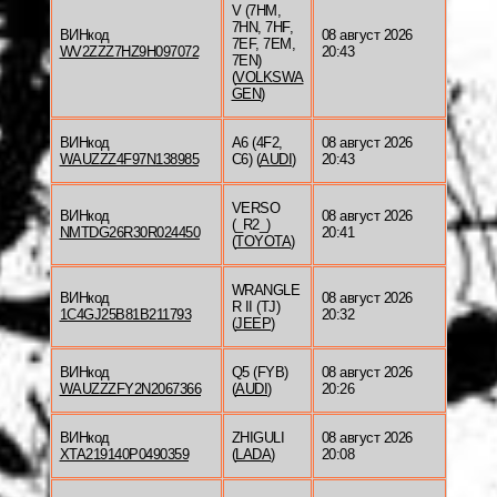
V (7HM,
7HN, 7HF,
ВИНкод
08 август 2026
7EF, 7EM,
WV2ZZZ7HZ9H097072
20:43
7EN)
(
VOLKSWA
GEN
)
ВИНкод
A6 (4F2,
08 август 2026
WAUZZZ4F97N138985
C6) (
AUDI
)
20:43
VERSO
ВИНкод
08 август 2026
(_R2_)
NMTDG26R30R024450
20:41
(
TOYOTA
)
WRANGLE
ВИНкод
08 август 2026
R II (TJ)
1C4GJ25B81B211793
20:32
(
JEEP
)
ВИНкод
Q5 (FYB)
08 август 2026
WAUZZZFY2N2067366
(
AUDI
)
20:26
ВИНкод
ZHIGULI
08 август 2026
XTA219140P0490359
(
LADA
)
20:08