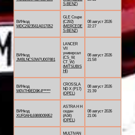
S-BENZ
)
GLE Coupe
ВИНкод
(C292)
08 август 2026
WDC2923561A017052
(
MERCEDE
22:27
S-BENZ
)
LANCER
VII
универсал
ВИНкод
08 август 2026
(CS_W,
JMBLNCS3W7U007881
21:58
CT_W)
(
MITSUBIS
HI
)
CROSSLA
ВИНкод
08 август 2026
ND X (P17)
W0V7H9ED9K4******
21:39
(
OPEL
)
ASTRA H H
ВИНкод
седан
08 август 2026
XUF0AHL6988009952
(A04)
21:06
(
OPEL
)
MULTIVAN