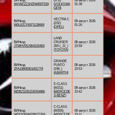
ВИНкод
(1H1)
09 август 2026
WVWZZZ1HZNW007539
(
VOLKSWA
01:38
GEN
)
VECTRA C
ВИНкод
09 август 2026
(Z02)
W0L0ZCF6971128668
01:26
(
OPEL
)
LAND
ВИНкод
CRUISER
08 август 2026
JTMHV05J904103450
200 (_J2_)
23:59
(
TOYOTA
)
GRANDE
ВИНкод
PUNTO
08 август 2026
ZFA19900001401778
(199_)
23:53
(
ABARTH
)
E-CLASS
ВИНкод
(W211)
08 август 2026
WDB2110521B354896
(
MERCEDE
23:42
S-BENZ
)
C-CLASS
ВИНкод
(W205)
08 август 2026
WDD2050402R027269
(
MERCEDE
23:11