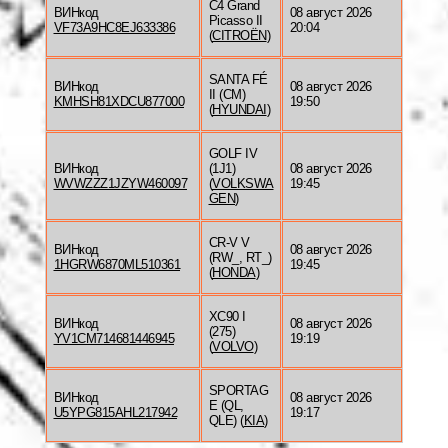
C4 Grand
ВИНкод
08 август 2026
Picasso II
VF73A9HC8EJ633386
20:04
(
CITROËN
)
SANTA FÉ
ВИНкод
08 август 2026
II (CM)
KMHSH81XDCU877000
19:50
(
HYUNDAI
)
GOLF IV
ВИНкод
(1J1)
08 август 2026
WVWZZZ1JZYW460097
(
VOLKSWA
19:45
GEN
)
CR-V V
ВИНкод
08 август 2026
(RW_, RT_)
1HGRW6870ML510361
19:45
(
HONDA
)
XC90 I
ВИНкод
08 август 2026
(275)
YV1CM714681446945
19:19
(
VOLVO
)
SPORTAG
ВИНкод
08 август 2026
E (QL,
U5YPG815AHL217942
19:17
QLE) (
KIA
)