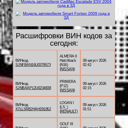
Расшифровки ВИН кодов за
сегодня:
ALMERA II
ВИНкод
Hatchback
09 август 2026
SJNFBAN16U0379573
(N16)
02:42
(
NISSAN
)
PRIMERA
ВИНкод
09 август 2026
(P12)
SJNBAAP12U0234838
02:15
(
NISSAN
)
LOGAN I
ВИНкод
09 август 2026
(LS_)
X7LLSRB2HAH291852
01:51
(
RENAULT
)
GOLF III