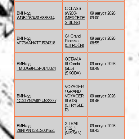
C-CLASS
ВИНкод
(W203)
09 август 2026
WDB2030461A835814
(
MERCEDE
09:00
S-BENZ
)
C4 Grand
ВИНкод
09 август 2026
Picasso II
VF73AAHXTFJ524318
08:55
(
CITROËN
)
OCTAVIA
ВИНкод
III Combi
09 август 2026
TMBJG9NE2F0143324
(5E5)
08:49
(
SKODA
)
VOYAGER
/ GRAND
ВИНкод
VOYAGER
09 август 2026
1C4GYN2M8YU532377
III (GS)
08:46
(
CHRYSLE
R
)
X-TRAIL
ВИНкод
09 август 2026
(T32_)
Z8NTANT32ES034551
08:43
(
NISSAN
)