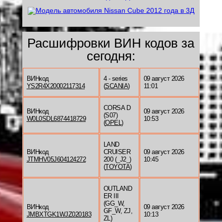
Расшифровки ВИН кодов за
сегодня:
ВИНкод
4 - series
09 август 2026
YS2R4X20002117314
(
SCANIA
)
11:01
CORSA D
ВИНкод
09 август 2026
(S07)
W0L0SDL6874418729
10:53
(
OPEL
)
LAND
ВИНкод
CRUISER
09 август 2026
JTMHV05J604124272
200 (_J2_)
10:45
(
TOYOTA
)
OUTLAND
ER III
(GG_W,
ВИНкод
09 август 2026
GF_W, ZJ,
JMBXTGK1WJZ020183
10:13
ZL)