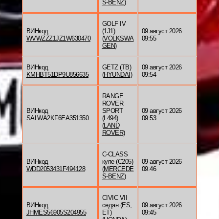
S-BENZ
)
GOLF IV
ВИНкод
(1J1)
09 август 2026
WVWZZZ1JZ1W630470
(
VOLKSWA
09:55
GEN
)
ВИНкод
GETZ (TB)
09 август 2026
KMHBT51DP9U856635
(
HYUNDAI
)
09:54
RANGE
ROVER
ВИНкод
SPORT
09 август 2026
SALWA2KF6EA351350
(L494)
09:53
(
LAND
ROVER
)
C-CLASS
ВИНкод
купе (C205)
09 август 2026
WDD2053431F494128
(
MERCEDE
09:46
S-BENZ
)
CIVIC VII
ВИНкод
седан (ES,
09 август 2026
JHMES56905S204955
ET)
09:45