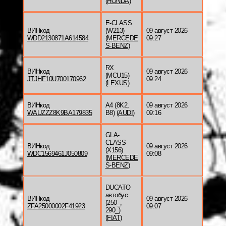
(
HONDA
)
E-CLASS
ВИНкод
(W213)
09 август 2026
WDD2130871A614584
(
MERCEDE
09:27
S-BENZ
)
RX
ВИНкод
09 август 2026
(MCU15)
JTJHF10U700170962
09:24
(
LEXUS
)
ВИНкод
A4 (8K2,
09 август 2026
WAUZZZ8K9BA179835
B8) (
AUDI
)
09:16
GLA-
CLASS
ВИНкод
09 август 2026
(X156)
WDC1569461J050809
09:08
(
MERCEDE
S-BENZ
)
DUCATO
автобус
ВИНкод
09 август 2026
(250_,
ZFA25000002F41923
09:07
290_)
(
FIAT
)