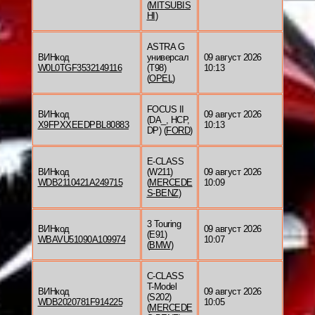
(
MITSUBIS
HI
)
ASTRA G
ВИНкод
универсал
09 август 2026
W0L0TGF3532149116
(T98)
10:13
(
OPEL
)
FOCUS II
ВИНкод
09 август 2026
(DA_, HCP,
X9FPXXEEDPBL80883
10:13
DP) (
FORD
)
E-CLASS
ВИНкод
(W211)
09 август 2026
WDB2110421A249715
(
MERCEDE
10:09
S-BENZ
)
3 Touring
ВИНкод
09 август 2026
(E91)
WBAVU51090A109974
10:07
(
BMW
)
C-CLASS
T-Model
ВИНкод
09 август 2026
(S202)
WDB2020781F914225
10:05
(
MERCEDE