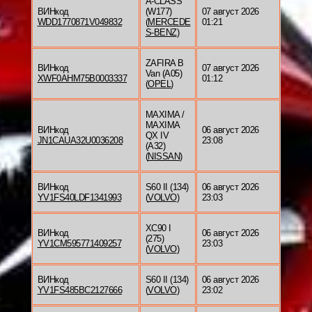
A-CLASS
ВИНкод
(W177)
07 август 2026
WDD1770871V049832
(
MERCEDE
01:21
S-BENZ
)
ZAFIRA B
ВИНкод
07 август 2026
Van (A05)
XWF0AHM75B0003337
01:12
(
OPEL
)
MAXIMA /
MAXIMA
ВИНкод
06 август 2026
QX IV
JN1CAUA32U0036208
23:08
(A32)
(
NISSAN
)
ВИНкод
S60 II (134)
06 август 2026
YV1FS40LDF1341993
(
VOLVO
)
23:03
XC90 I
ВИНкод
06 август 2026
(275)
YV1CM595771409257
23:03
(
VOLVO
)
ВИНкод
S60 II (134)
06 август 2026
YV1FS485BC2127666
(
VOLVO
)
23:02