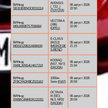
AVENSIS
ВИНкод
06 август 2026
(_T22_)
SB153DBNOOE011114
22:50
(
TOYOTA
)
VECTRA A
ВИНкод
06 август 2026
(J89)
W0L000087S7556694
22:00
(
OPEL
)
E-CLASS
ВИНкод
(W212)
06 август 2026
WDD2120821A890630
(
MERCEDE
21:15
S-BENZ
)
KODIAQ
ВИНкод
06 август 2026
(NS7, NV7)
XW8LJ6NS4LH417218
21:04
(
SKODA
)
ВИНкод
1000er-
06 август 2026
ZFBCFADH9EZ021162
Serie (
FIAT
)
20:59
OCTAVIA
ВИНкод
III (5E3,
06 август 2026
XW8AC4NH0JK121011
NL3, NR3)
20:59
(
SKODA
)