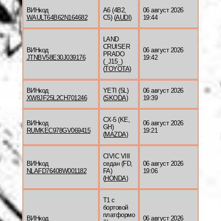
ВИНкод
A6 (4B2,
06 август 2026
WAULT64B62N164682
C5) (
AUDI
)
19:44
LAND
CRUISER
ВИНкод
06 август 2026
PRADO
JTNBV58E30J039176
19:42
(_J15_)
(
TOYOTA
)
ВИНкод
YETI (5L)
06 август 2026
XW8JF25L2CH701246
(
SKODA
)
19:39
CX-5 (KE,
ВИНкод
06 август 2026
GH)
RUMKEC978GV069415
19:21
(
MAZDA
)
CIVIC VIII
ВИНкод
седан (FD,
06 август 2026
NLAFD76408W001182
FA)
19:06
(
HONDA
)
T1 c
бортовой
платформо
ВИНкод
06 август 2026