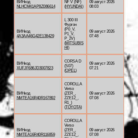
ВИНкод
NF V (NF)
09 август 2026
NLHCM41AP8Z086614
(
HYUNDAI
)
08:03
L 300 III
Фургон
(P0_V,
ВИНкод
09 август 2026
P1_V,
4A3AA46G42E138429
07:48
P_2V)
(
MITSUBIS
HI
)
CORSA D
ВИНкод
09 август 2026
(S07)
XUFJF686JD3007823
07:21
(
OPEL
)
COROLLA
Verso
ВИНкод
(ZER_,
09 август 2026
NMTEA16R40R167892
ZZE12_,
07:08
R1_)
(
TOYOTA
)
COROLLA
Verso
ВИНкод
(ZER_,
09 август 2026
NMTEA16R40R116859
ZZE12_,
07:08