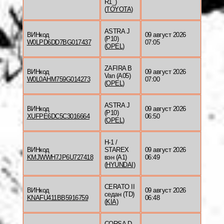
R1_)
(
TOYOTA
)
ASTRA J
ВИНкод
09 август 2026
(P10)
W0LPD6DD7BG017437
07:05
(
OPEL
)
ZAFIRA B
ВИНкод
09 август 2026
Van (A05)
W0L0AHM759G014273
07:00
(
OPEL
)
ASTRA J
ВИНкод
09 август 2026
(P10)
XUFPE6DC5C3016664
06:50
(
OPEL
)
H-1 /
ВИНкод
STAREX
09 август 2026
KMJWWH7JP6U727418
вэн (A1)
06:49
(
HYUNDAI
)
CERATO II
ВИНкод
09 август 2026
седан (TD)
KNAFU411BB5916759
06:48
(
KIA
)
CORSA D