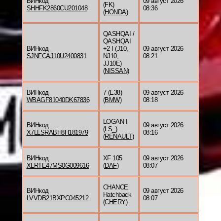
ВИНкод
09 август 2026
(FK)
SHHFK2860CU201048
08:36
(
HONDA
)
QASHQAI /
QASHQAI
ВИНкод
+2 I (J10,
09 август 2026
SJNFCAJ10U2400831
NJ10,
08:21
JJ10E)
(
NISSAN
)
ВИНкод
7 (E38)
09 август 2026
WBAGF81040DK67836
(
BMW
)
08:18
LOGAN I
ВИНкод
09 август 2026
(LS_)
X7LLSRABH8H181979
08:16
(
RENAULT
)
ВИНкод
XF 105
09 август 2026
XLRTE47MS0G009616
(
DAF
)
08:07
CHANCE
ВИНкод
09 август 2026
Hatchback
LVVDB21BXPC045212
08:07
(
CHERY
)