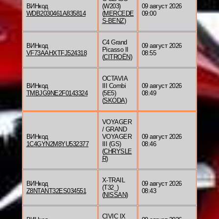
ВИНкод
(W203)
09 август 2026
WDB2030461A835814
(
MERCEDE
09:00
S-BENZ
)
C4 Grand
ВИНкод
09 август 2026
Picasso II
VF73AAHXTFJ524318
08:55
(
CITROËN
)
OCTAVIA
ВИНкод
III Combi
09 август 2026
TMBJG9NE2F0143324
(5E5)
08:49
(
SKODA
)
VOYAGER
/ GRAND
ВИНкод
VOYAGER
09 август 2026
1C4GYN2M8YU532377
III (GS)
08:46
(
CHRYSLE
R
)
X-TRAIL
ВИНкод
09 август 2026
(T32_)
Z8NTANT32ES034551
08:43
(
NISSAN
)
CIVIC IX