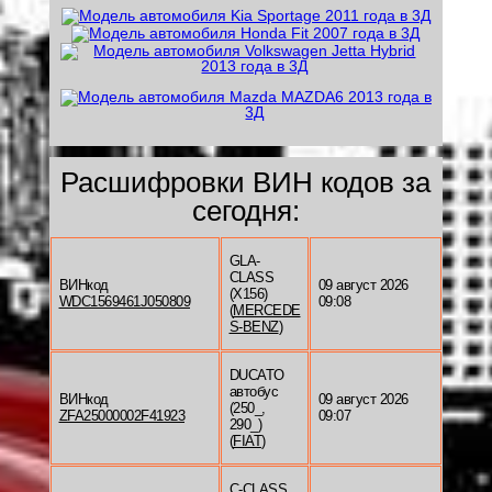
Расшифровки ВИН кодов за
сегодня:
GLA-
CLASS
ВИНкод
09 август 2026
(X156)
WDC1569461J050809
09:08
(
MERCEDE
S-BENZ
)
DUCATO
автобус
ВИНкод
09 август 2026
(250_,
ZFA25000002F41923
09:07
290_)
(
FIAT
)
C-CLASS