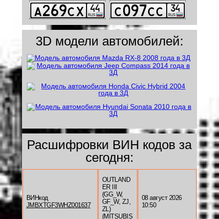
3D модели автомобилей:
Расшифровки ВИН кодов за
сегодня:
OUTLAND
ER III
(GG_W,
ВИНкод
08 август 2026
GF_W, ZJ,
JMBXTGF3WHZ001637
10:50
ZL)
(
MITSUBIS