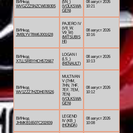
ВИНкод
(5N_)
08 август 2026
WVGZZZ5NZCW039305
(
VOLKSWA
10:21
GEN
)
PAJERO IV
(V8_W,
ВИНкод
08 август 2026
V9_W)
JMBLYV78W6J001628
10:16
(
MITSUBIS
HI
)
LOGAN I
ВИНкод
08 август 2026
(LS_)
X7LLSRBYHCH572667
10:13
(
RENAULT
)
MULTIVAN
V (7HM,
7HN, 7HF,
ВИНкод
08 август 2026
7EF, 7EM,
WV1ZZZ7HZDH076526
10:12
7EN)
(
VOLKSWA
GEN
)
LEGEND
ВИНкод
08 август 2026
IV (KB_)
JHMKB16507C202839
10:08
(
HONDA
)