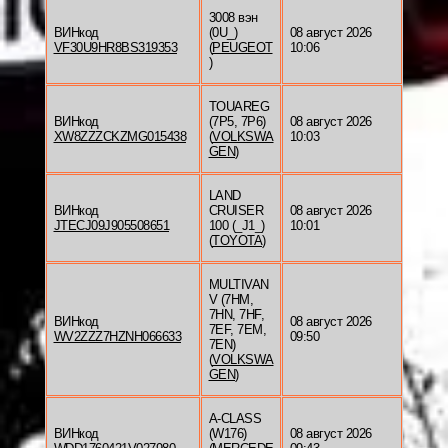
3008 вэн
ВИНкод
(0U_)
08 август 2026
VF30U9HR8BS319353
(
PEUGEOT
10:06
)
TOUAREG
ВИНкод
(7P5, 7P6)
08 август 2026
XW8ZZZCKZMG015438
(
VOLKSWA
10:03
GEN
)
LAND
ВИНкод
CRUISER
08 август 2026
JTECJ09J905508651
100 (_J1_)
10:01
(
TOYOTA
)
MULTIVAN
V (7HM,
7HN, 7HF,
ВИНкод
08 август 2026
7EF, 7EM,
WV2ZZZ7HZNH066633
09:50
7EN)
(
VOLKSWA
GEN
)
A-CLASS
ВИНкод
(W176)
08 август 2026