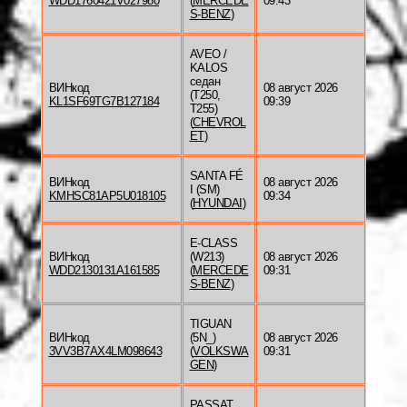
WDD1760421V027980
(
MERCEDE
09:43
S-BENZ
)
AVEO /
KALOS
седан
ВИНкод
08 август 2026
(T250,
KL1SF69TG7B127184
09:39
T255)
(
CHEVROL
ET
)
SANTA FÉ
ВИНкод
08 август 2026
I (SM)
KMHSC81AP5U018105
09:34
(
HYUNDAI
)
E-CLASS
ВИНкод
(W213)
08 август 2026
WDD2130131A161585
(
MERCEDE
09:31
S-BENZ
)
TIGUAN
ВИНкод
(5N_)
08 август 2026
3VV3B7AX4LM098643
(
VOLKSWA
09:31
GEN
)
PASSAT