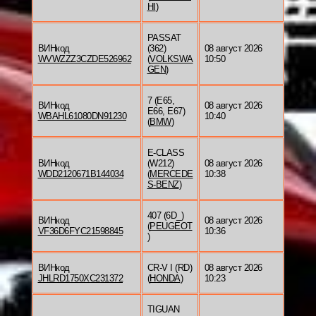
HI
)
PASSAT
ВИНкод
(362)
08 август 2026
WVWZZZ3CZDE526962
(
VOLKSWA
10:50
GEN
)
7 (E65,
ВИНкод
08 август 2026
E66, E67)
WBAHL61080DN91230
10:40
(
BMW
)
E-CLASS
ВИНкод
(W212)
08 август 2026
WDD2120671B144034
(
MERCEDE
10:38
S-BENZ
)
407 (6D_)
ВИНкод
08 август 2026
(
PEUGEOT
VF36D6FYC21598845
10:36
)
ВИНкод
CR-V I (RD)
08 август 2026
JHLRD1750XC231372
(
HONDA
)
10:23
TIGUAN