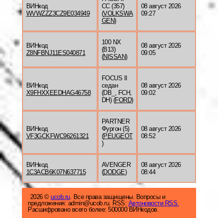
ВИНкод
CC (357)
08 август 2026
WVWZZZ3CZ9E034949
(
VOLKSWA
09:27
GEN
)
100 NX
ВИНкод
08 август 2026
(B13)
Z8NFBNJ11ES040871
09:05
(
NISSAN
)
FOCUS II
ВИНкод
седан
08 август 2026
X9FHXXEEDHAG46758
(DB_, FCH,
09:02
DH) (
FORD
)
PARTNER
ВИНкод
Фургон (5)
08 август 2026
VF3GCKFWC96261321
(
PEUGEOT
08:52
)
ВИНкод
AVENGER
08 август 2026
1C3ACB6K07N637715
(
DODGE
)
08:44
2026 ©
ucob.ru
. Все права защищены. Вопросы и
предложения: admin@ucob.ru. RSS:
Автоновости RSS.
Расшифровано всего более: 500000 ВИНкодов.